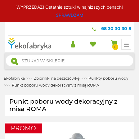
WYPRZEDAŻ! Ostatnie sztuki w najniższych cenach!
SPRAWDZAM
68 30 30 30 8
0
Wyszukiwarka
produktów
Ekofabryka
>>>
Zbiorniki na deszczówkę
>>>
Punkty poboru wody
>>>
Punkt poboru wody dekoracyjny z misą ROMA
Punkt poboru wody dekoracyjny z
misą ROMA
PROMO