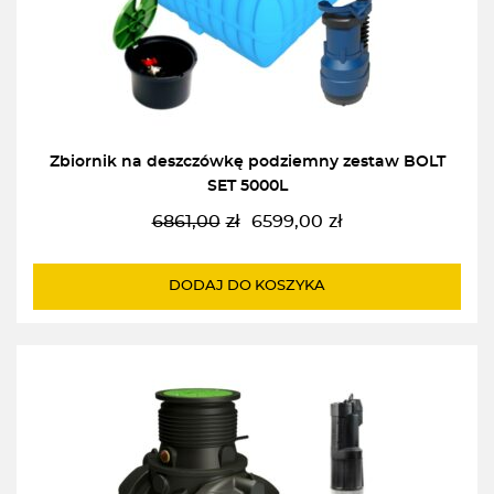
Zbiornik na deszczówkę podziemny zestaw BOLT
SET 5000L
6861,00
zł
6599,00
zł
Pierwotna
Aktualna
cena
cena
wynosiła:
wynosi:
DODAJ DO KOSZYKA
6861,00zł.
6599,00zł.