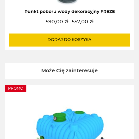
Punkt poboru wody dekoracyjny FREZE
590,00
zł
557,00
zł
Pierwotna
Aktualna
cena
cena
wynosiła:
wynosi:
DODAJ DO KOSZYKA
590,00zł.
557,00zł.
Może Cię zainteresuje
PROMO