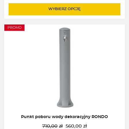
710,00zł.
490,00zł.
WYBIERZ OPCJĘ
PROMO
Punkt poboru wody dekoracyjny RONDO
710,00
zł
560,00
zł
Pierwotna
Aktualna