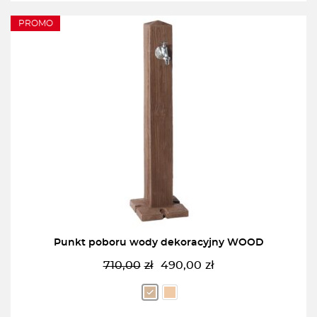
PROMO
Punkt poboru wody dekoracyjny WOOD
710,00
zł
490,00
zł
Pierwotna
Aktualna
cena
cena
wynosiła:
wynosi: