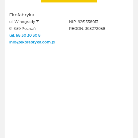
Ekofabryka
ul. Winogrady 71
NIP: 9261558013
61-659 Poznań
REGON: 368272058
tel. 68 30 30 30 8
info@ekofabryka.com.pl