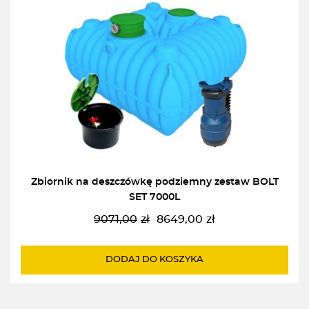
Zbiornik na deszczówkę podziemny zestaw BOLT
SET 7000L
9071,00
zł
8649,00
zł
Pierwotna
Aktualna
cena
cena
wynosiła:
wynosi:
DODAJ DO KOSZYKA
9071,00zł.
8649,00zł.