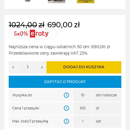
1024,00
zł
690,00
zł
Pierwotna
Aktualna
cena
cena
wynosiła:
wynosi:
Najniższa cena w ciągu ostatnich 30 dni:
690,00
zł
1024,00zł.
690,00zł.
Przedstawione ceny zawierają VAT 23%
DODAJ DO KOSZYKA
ZAPYTAJ O PRODUKT
i
Wysyłka do
10
dni robocze
i
Cena 1 przesyłki
100
zł
i
Max. ilość/1 przesyłkę
1
szt.