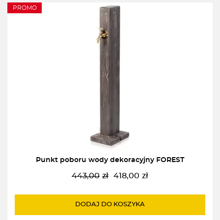
PROMO
Punkt poboru wody dekoracyjny FOREST
443,00
zł
418,00
zł
Pierwotna
Aktualna
cena
cena
wynosiła:
wynosi:
DODAJ DO KOSZYKA
443,00zł.
418,00zł.