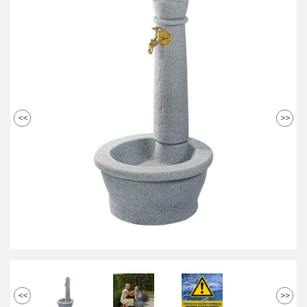
<<
>>
<<
>>