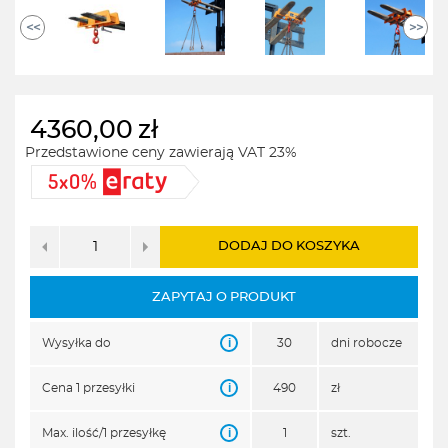
<<
>>
4360,00
zł
Przedstawione ceny zawierają VAT 23%
DODAJ DO KOSZYKA
ZAPYTAJ O PRODUKT
i
Wysyłka do
30
dni robocze
i
Cena 1 przesyłki
490
zł
i
Max. ilość/1 przesyłkę
1
szt.