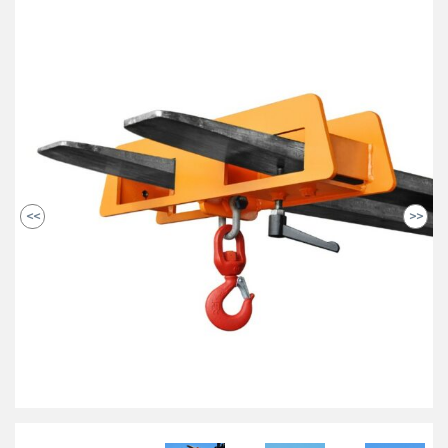
<<
>>