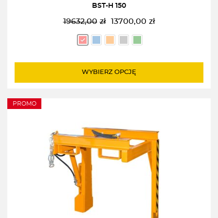
BST-H 150
19632,00
zł
13700,00
zł
Pierwotna
Aktualna
cena
cena
wynosiła:
wynosi:
19632,00zł.
13700,00zł.
WYBIERZ OPCJĘ
PROMO