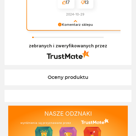
17
13
2024-10-29
Komentarz sklepu
Dziękujemy za miłe słowa! Doceniamy czas
poświęcony na podzielenie się z nami Twoim
zebranych i zweryfikowanych przez
doświadczeniem. Z pozdrowieniami, Zespół
Ekofabryki
Oceny produktu
NASZE ODZNAKI
wyróżnienia są przyznawane przez