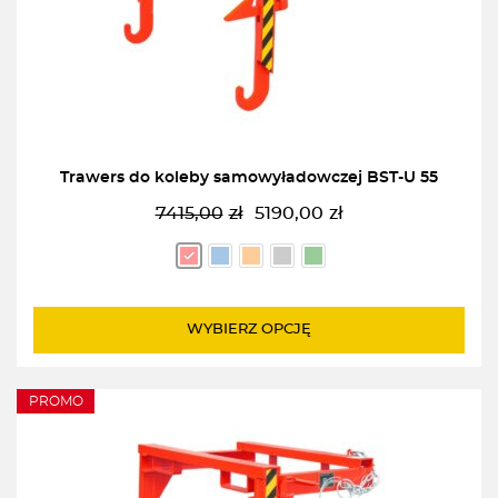
Trawers do koleby samowyładowczej BST-U 55
7415,00
zł
5190,00
zł
Pierwotna
Aktualna
cena
cena
wynosiła:
wynosi:
7415,00zł.
5190,00zł.
WYBIERZ OPCJĘ
PROMO