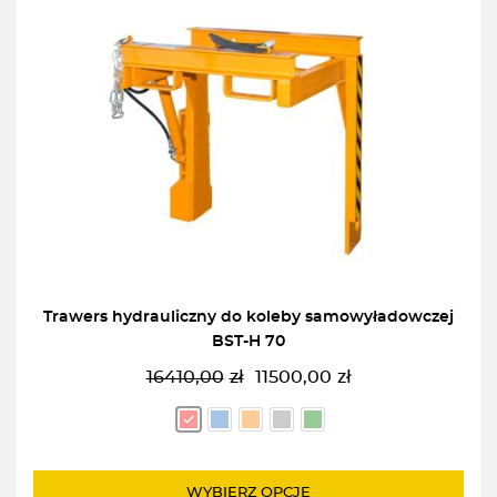
Trawers hydrauliczny do koleby samowyładowczej
BST-H 70
16410,00
zł
11500,00
zł
Pierwotna
Aktualna
cena
cena
wynosiła:
wynosi:
16410,00zł.
11500,00zł.
WYBIERZ OPCJĘ