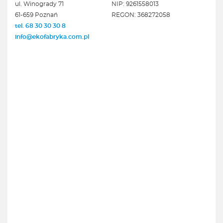
ul. Winogrady 71
NIP: 9261558013
61-659 Poznań
REGON: 368272058
tel. 68 30 30 30 8
info@ekofabryka.com.pl