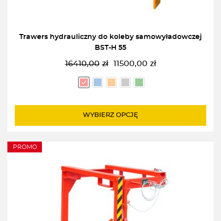
Trawers hydrauliczny do koleby samowyładowczej
BST-H 55
16410,00
zł
11500,00
zł
Pierwotna
Aktualna
cena
cena
wynosiła:
wynosi:
16410,00zł.
11500,00zł.
WYBIERZ OPCJĘ
PROMO