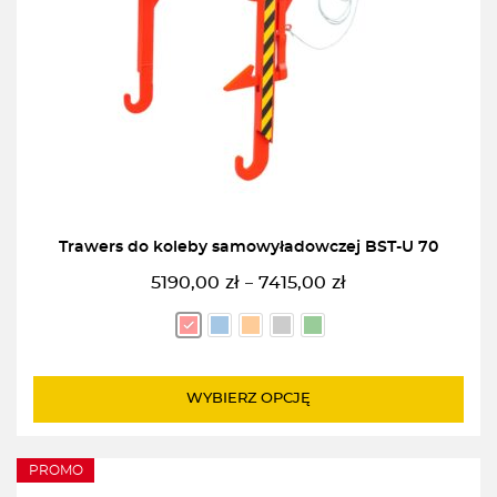
Trawers do koleby samowyładowczej BST-U 70
5190,00
zł
7415,00
zł
–
Zakres
cen:
od
5190,00zł
do
WYBIERZ OPCJĘ
7415,00zł
PROMO