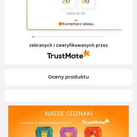
17
13
2024-10-29
Komentarz sklepu
Dziękujemy za miłe słowa! Doceniamy czas
poświęcony na podzielenie się z nami Twoim
zebranych i zweryfikowanych przez
doświadczeniem. Z pozdrowieniami, Zespół
Ekofabryki
Oceny produktu
NASZE ODZNAKI
wyróżnienia są przyznawane przez