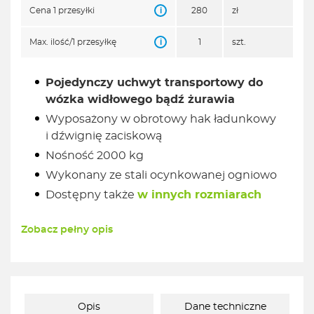
i
Cena 1 przesyłki
280
zł
i
Max. ilość/1 przesyłkę
1
szt.
Pojedynczy uchwyt transportowy do
wózka widłowego bądź żurawia
Wyposażony w obrotowy hak ładunkowy
i dźwignię zaciskową
Nośność 2000 kg
Wykonany ze stali ocynkowanej ogniowo
Dostępny także
w innych rozmiarach
Zobacz pełny opis
Opis
Dane techniczne