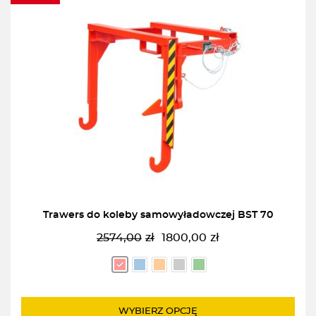
Trawers do koleby samowyładowczej BST 70
2574,00
zł
1800,00
zł
Pierwotna
Aktualna
cena
cena
wynosiła:
wynosi:
2574,00zł.
1800,00zł.
WYBIERZ OPCJĘ