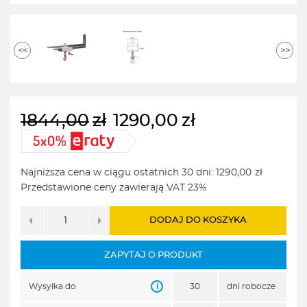
<<
>>
1844,00
zł
1290,00
zł
Pierwotna
Aktualna
cena
cena
wynosiła:
wynosi:
Najniższa cena w ciągu ostatnich 30 dni:
1290,00
zł
1844,00zł.
1290,00zł.
Przedstawione ceny zawierają VAT 23%
DODAJ DO KOSZYKA
ZAPYTAJ O PRODUKT
i
Wysyłka do
30
dni robocze