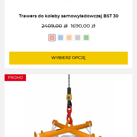
Trawers do koleby samowyładowczej BST 30
2409,00
zł
1690,00
zł
Pierwotna
Aktualna
cena
cena
wynosiła:
wynosi:
2409,00zł.
1690,00zł.
WYBIERZ OPCJĘ
PROMO