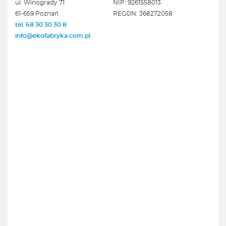
ul. Winogrady 71
NIP: 9261558013
61-659 Poznań
REGON: 368272058
tel. 68 30 30 30 8
info@ekofabryka.com.pl