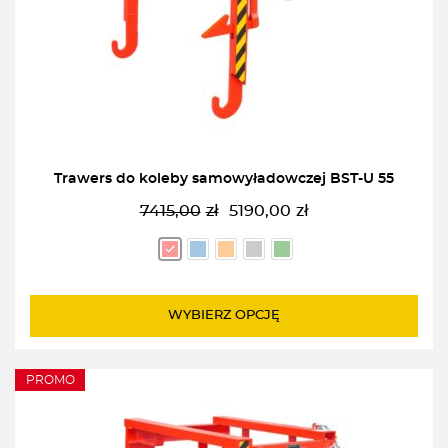
Trawers do koleby samowyładowczej BST-U 55
7415,00
zł
5190,00
zł
Pierwotna
Aktualna
cena
cena
wynosiła:
wynosi:
7415,00zł.
5190,00zł.
WYBIERZ OPCJĘ
PROMO