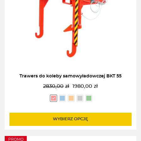
Trawers do koleby samowyładowczej BKT 55
2830,00
zł
1980,00
zł
Pierwotna
Aktualna
cena
cena
wynosiła:
wynosi:
2830,00zł.
1980,00zł.
WYBIERZ OPCJĘ
PROMO