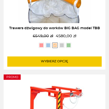
Trawers dźwigowy do worków BIG BAG model TBB
6549,00
zł
4580,00
zł
Pierwotna
Aktualna
cena
cena
wynosiła:
wynosi:
6549,00zł.
4580,00zł.
WYBIERZ OPCJĘ
PROMO