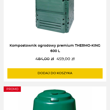
Kompostownik ogrodowy premium THERMO-KING
600 L
484,00
zł
459,00
zł
Pierwotna
Aktualna
cena
cena
wynosiła:
wynosi:
DODAJ DO KOSZYKA
484,00zł.
459,00zł.
PROMO