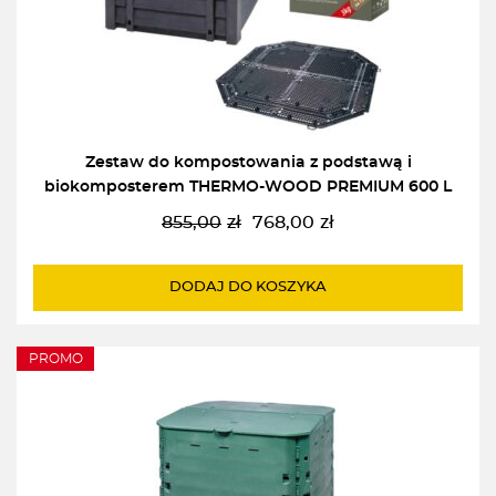
Zestaw do kompostowania z podstawą i
biokomposterem THERMO-WOOD PREMIUM 600 L
855,00
zł
768,00
zł
Pierwotna
Aktualna
cena
cena
wynosiła:
wynosi:
DODAJ DO KOSZYKA
855,00zł.
768,00zł.
PROMO