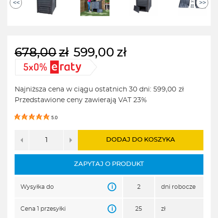
<<
>>
678,00
zł
599,00
zł
Pierwotna
Aktualna
cena
cena
wynosiła:
wynosi:
Najniższa cena w ciągu ostatnich 30 dni:
599,00
zł
678,00zł.
599,00zł.
Przedstawione ceny zawierają VAT 23%
5.0
DODAJ DO KOSZYKA
ZAPYTAJ O PRODUKT
i
Wysyłka do
2
dni robocze
i
Cena 1 przesyłki
25
zł