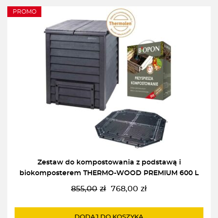
PROMO
Zestaw do kompostowania z podstawą i
biokomposterem THERMO-WOOD PREMIUM 600 L
855,00
zł
768,00
zł
Pierwotna
Aktualna
cena
cena
wynosiła:
wynosi:
DODAJ DO KOSZYKA