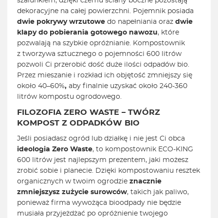
szalunkiem, dzięki czemu ściany boczne pozostają
dekoracyjne na całej powierzchni. Pojemnik posiada
dwie pokrywy wrzutowe
do napełniania oraz
dwie
klapy do pobierania gotowego nawozu
, które
pozwalają na szybkie opróżnianie. Kompostownik
z tworzywa sztucznego o pojemności 600 litrów
pozwoli Ci przerobić dość duże ilości odpadów bio.
Przez mieszanie i rozkład ich objętość zmniejszy się
około 40–60%
,
aby finalnie uzyskać około 240-360
litrów kompostu ogrodowego.
FILOZOFIA ZERO WASTE – TWÓRZ
KOMPOST Z ODPADKÓW BIO
Jeśli posiadasz ogród lub działkę i nie jest Ci obca
ideologia Zero Waste
, to kompostownik ECO-KING
600 litrów jest najlepszym prezentem, jaki możesz
zrobić sobie i planecie. Dzięki kompostowaniu resztek
organicznych w twoim ogrodzie
znacznie
zmniejszysz zużycie surowców
, takich jak paliwo,
ponieważ firma wywożąca bioodpady nie będzie
musiała przyjeżdżać po opróżnienie twojego