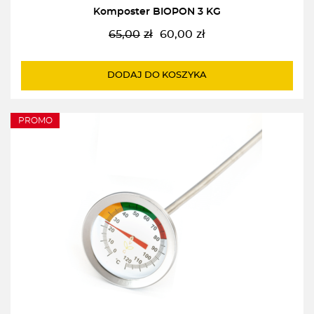
Komposter BIOPON 3 KG
65,00
zł
60,00
zł
Pierwotna
Aktualna
cena
cena
wynosiła:
wynosi:
DODAJ DO KOSZYKA
65,00zł.
60,00zł.
PROMO