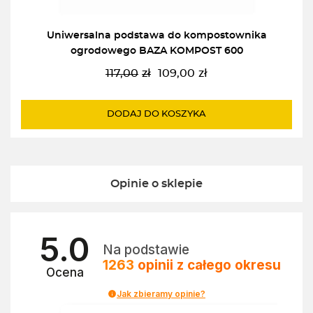
Uniwersalna podstawa do kompostownika
ogrodowego BAZA KOMPOST 600
117,00
zł
109,00
zł
Pierwotna
Aktualna
cena
cena
wynosiła:
wynosi:
DODAJ DO KOSZYKA
117,00zł.
109,00zł.
Opinie o sklepie
5.0
Na podstawie
1263
opinii
z całego okresu
Ocena
Jak zbieramy opinie?