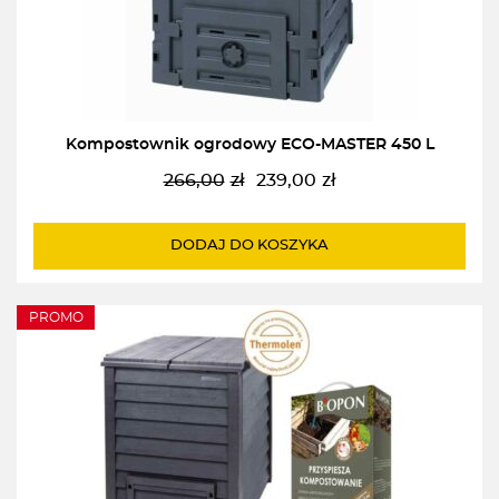
Kompostownik ogrodowy ECO-MASTER 450 L
266,00
zł
239,00
zł
Pierwotna
Aktualna
cena
cena
wynosiła:
wynosi:
DODAJ DO KOSZYKA
266,00zł.
239,00zł.
PROMO