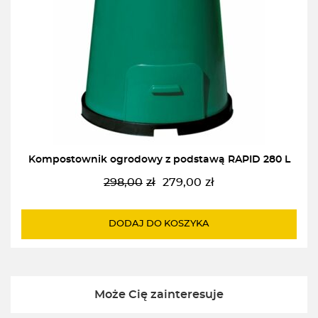
Kompostownik ogrodowy z podstawą RAPID 280 L
298,00
zł
279,00
zł
Pierwotna
Aktualna
cena
cena
wynosiła:
wynosi:
DODAJ DO KOSZYKA
298,00zł.
279,00zł.
Może Cię zainteresuje