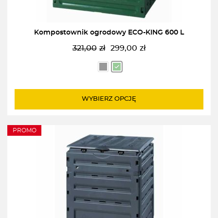
Kompostownik ogrodowy ECO-KING 600 L
321,00
zł
299,00
zł
Pierwotna
Aktualna
cena
cena
wynosiła:
wynosi:
321,00zł.
299,00zł.
WYBIERZ OPCJĘ
PROMO