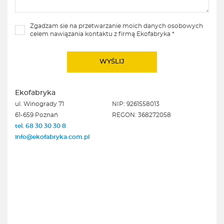
Zgadzam sie na przetwarzanie moich danych osobowych
celem nawiązania kontaktu z firmą Ekofabryka *
Ekofabryka
ul. Winogrady 71
NIP: 9261558013
61-659 Poznań
REGON: 368272058
tel. 68 30 30 30 8
info@ekofabryka.com.pl