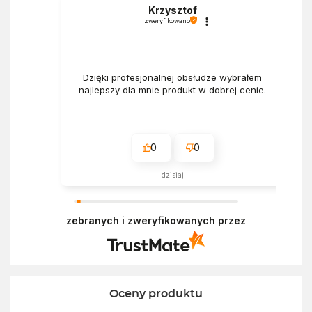
a
Krzysztof
zweryfikowano
Dzięki profesjonalnej obsłudze wybrałem
najlepszy dla mnie produkt w dobrej cenie.
0
0
dzisiaj
zebranych i zweryfikowanych przez
Oceny produktu