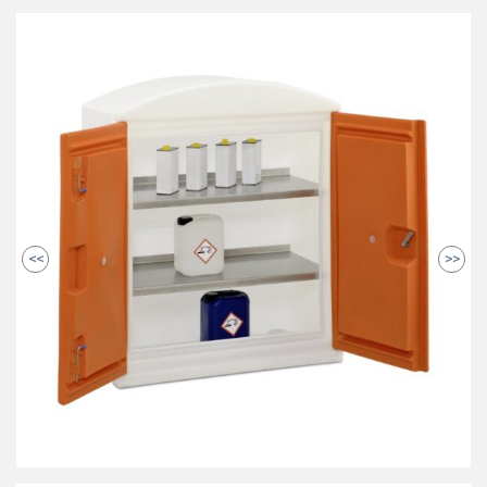
<<
>>