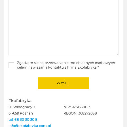
Zgadzam sie na przetwarzanie moich danych osobowych
celem nawiązania kontaktu z firmą Ekofabryka *
Ekofabryka
ul. Winogrady 71
NIP: 9261558013
61-659 Poznań
REGON: 368272058
tel. 68 30 30 30 8
info@ekofabryka.com.pl