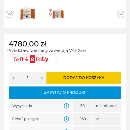
<<
>>
4780,00
zł
Przedstawione ceny zawierają VAT 23%
DODAJ DO KOSZYKA
ZAPYTAJ O PRODUKT
i
Wysyłka do
30
dni robocze
i
Cena 1 przesyłki
560
zł