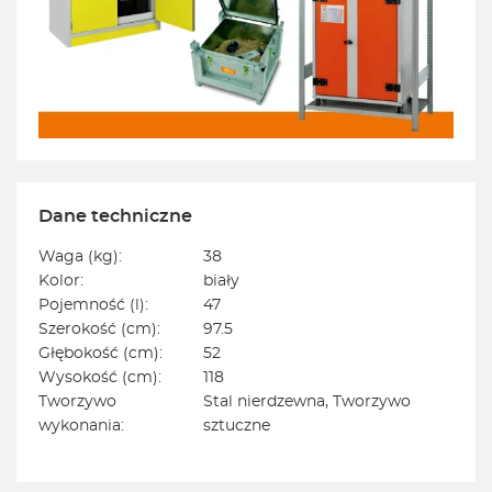
Dane techniczne
Waga (kg):
38
Kolor:
biały
Pojemność (l):
47
Szerokość (cm):
97.5
Głębokość (cm):
52
Wysokość (cm):
118
Tworzywo
Stal nierdzewna, Tworzywo
wykonania:
sztuczne