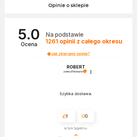
Opinie o sklepie
5.0
Na podstawie
1261
opinii
z całego okresu
Ocena
Jak zbieramy opinie?
a
ROBERT
zweryfikowano
Szybka dostawa.
1
0
w tym tygodniu