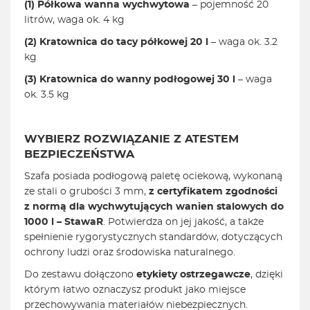
(1) Półkowa wanna wychwytowa
– pojemność 20
litrów, waga ok. 4 kg
(2) Kratownica do tacy półkowej 20 l
– waga ok. 3.2
kg
(3) Kratownica do wanny podłogowej 30 l
– waga
ok. 3.5 kg
WYBIERZ ROZWIĄZANIE Z ATESTEM
BEZPIECZEŃSTWA
Szafa posiada podłogową paletę ociekową, wykonaną
ze stali o grubości 3 mm,
z certyfikatem zgodności
z normą dla wychwytujących wanien stalowych do
1000 l – StawaR
. Potwierdza on jej jakość, a także
spełnienie rygorystycznych standardów, dotyczących
ochrony ludzi oraz środowiska naturalnego.
Do zestawu dołączono
etykiety ostrzegawcze
, dzięki
którym łatwo oznaczysz produkt jako miejsce
przechowywania materiałów niebezpiecznych.