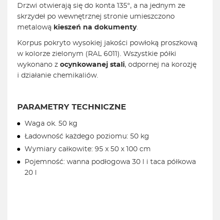
Drzwi otwierają się do konta 135°, a na jednym ze
skrzydeł po wewnętrznej stronie umieszczono
metalową
kieszeń na dokumenty
.
Korpus pokryto wysokiej jakości powłoką proszkową
w kolorze zielonym (RAL 6011). Wszystkie półki
wykonano z
ocynkowanej stali
, odpornej na korozję
i działanie chemikaliów.
PARAMETRY TECHNICZNE
Waga ok. 50 kg
Ładowność każdego poziomu: 50 kg
Wymiary całkowite: 95 x 50 x 100 cm
Pojemność: wanna podłogowa 30 l i taca półkowa
20 l