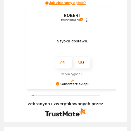
Jak zbieramy opinie?
a
ROBERT
zweryfikowano
Szybka dostawa.
1
0
w tym tygodniu
Komentarz sklepu
Bardzo cieszy nas Twoja świetna recenzja!
Ciężko pracujemy, aby sprostać oczekiwaniom
zebranych i zweryfikowanych przez
wszystkich osób zaopatrujących się w
Ekofabryce. Mamy nadzieję, że do nas wrócisz :)
Pozdrawiamy