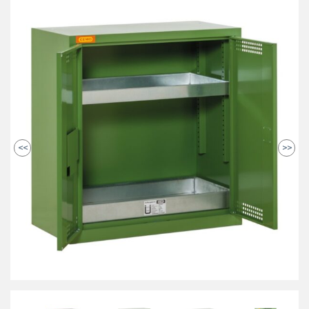
<<
>>