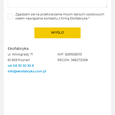
Zgadzam sie na przetwarzanie moich danych osobowych
celem nawiązania kontaktu z firmą Ekofabryka *
Ekofabryka
ul. Winogrady 71
NIP: 9261558013
61-659 Poznań
REGON: 368272058
tel. 68 30 30 30 8
info@ekofabryka.com.pl