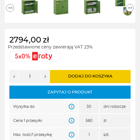
<<
>>
2794,00
zł
Przedstawione ceny zawierają VAT 23%
DODAJ DO KOSZYKA
ZAPYTAJ O PRODUKT
i
Wysyłka do
30
dni robocze
i
Cena 1 przesyłki
560
zł
i
Max. ilość/1 przesyłkę
1
szt.