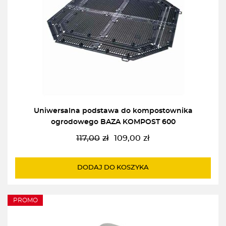
Uniwersalna podstawa do kompostownika
ogrodowego BAZA KOMPOST 600
117,00
zł
109,00
zł
Pierwotna
Aktualna
cena
cena
wynosiła:
wynosi:
DODAJ DO KOSZYKA
117,00zł.
109,00zł.
PROMO