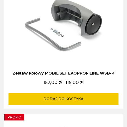
Zestaw kołowy MOBIL SET EKOPROFILINE WSB-K
152,00
zł
115,00
zł
Pierwotna
Aktualna
cena
cena
wynosiła:
wynosi:
DODAJ DO KOSZYKA
152,00zł.
115,00zł.
PROMO