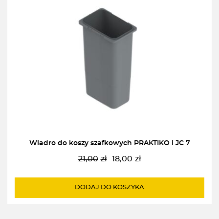
Wiadro do koszy szafkowych PRAKTIKO i JC 7
21,00
zł
18,00
zł
Pierwotna
Aktualna
cena
cena
wynosiła:
wynosi:
DODAJ DO KOSZYKA
21,00zł.
18,00zł.