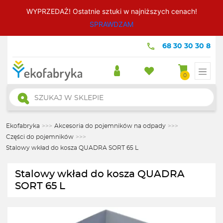
WYPRZEDAŻ! Ostatnie sztuki w najniższych cenach!
SPRAWDZAM
68 30 30 30 8
0
Wyszukiwarka
produktów
Ekofabryka
>>>
Akcesoria do pojemników na odpady
>>>
Części do pojemników
>>>
Stalowy wkład do kosza QUADRA SORT 65 L
Stalowy wkład do kosza QUADRA
SORT 65 L