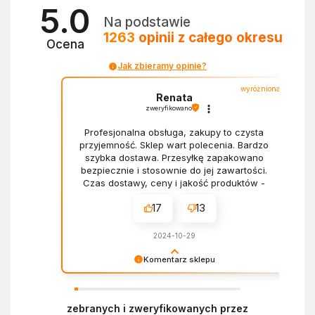
5.0
Na podstawie
1263
opinii
z całego okresu
Ocena
Jak zbieramy opinie?
wyróżniona
Renata
zweryfikowano
Profesjonalna obsługa, zakupy to czysta
przyjemność. Sklep wart polecenia. Bardzo
szybka dostawa. Przesyłkę zapakowano
bezpiecznie i stosownie do jej zawartości.
Czas dostawy, ceny i jakość produktów -
wszystko bez zarzutów.
17
13
2024-10-29
Komentarz sklepu
Dziękujemy za miłe słowa! Doceniamy czas
poświęcony na podzielenie się z nami Twoim
zebranych i zweryfikowanych przez
doświadczeniem. Z pozdrowieniami, Zespół