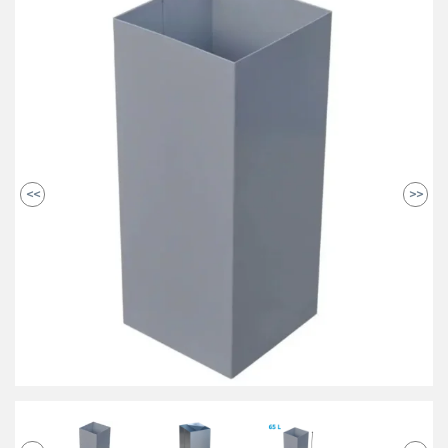
<<
>>