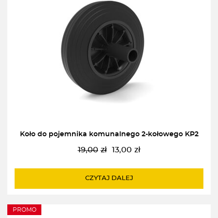
Koło do pojemnika komunalnego 2-kołowego KP2
19,00
zł
13,00
zł
Pierwotna
Aktualna
cena
cena
wynosiła:
wynosi:
CZYTAJ DALEJ
19,00zł.
13,00zł.
PROMO