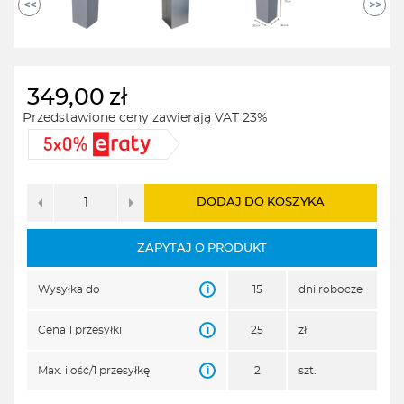
<<
>>
349,00
zł
Przedstawione ceny zawierają VAT 23%
DODAJ DO KOSZYKA
ZAPYTAJ O PRODUKT
i
Wysyłka do
15
dni robocze
i
Cena 1 przesyłki
25
zł
i
Max. ilość/1 przesyłkę
2
szt.