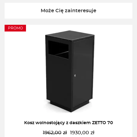
Może Cię zainteresuje
PROMO
Kosz wolnostojący z daszkiem ZETTO 70
1962,00
zł
1930,00
zł
Pierwotna
Aktualna