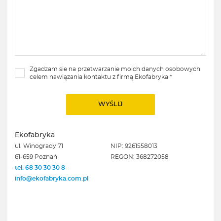
Zgadzam sie na przetwarzanie moich danych osobowych
celem nawiązania kontaktu z firmą Ekofabryka *
Ekofabryka
ul. Winogrady 71
NIP: 9261558013
61-659 Poznań
REGON: 368272058
tel. 68 30 30 30 8
info@ekofabryka.com.pl