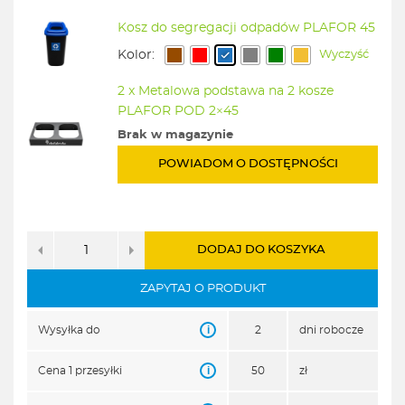
Kosz do segregacji odpadów PLAFOR 45
Kolor:
Wyczyść
2 x Metalowa podstawa na 2 kosze
PLAFOR POD 2×45
Brak w magazynie
POWIADOM O DOSTĘPNOŚCI
DODAJ DO KOSZYKA
ZAPYTAJ O PRODUKT
i
Wysyłka do
2
dni robocze
i
Cena 1 przesyłki
50
zł