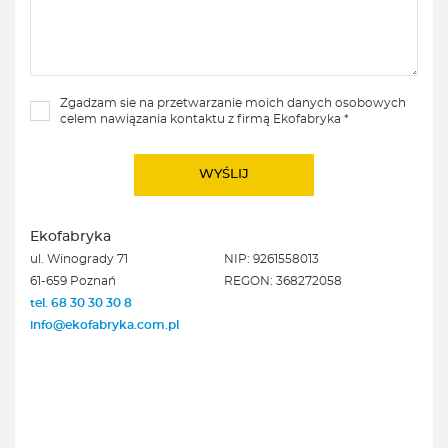
Zgadzam sie na przetwarzanie moich danych osobowych
celem nawiązania kontaktu z firmą Ekofabryka *
Ekofabryka
ul. Winogrady 71
NIP: 9261558013
61-659 Poznań
REGON: 368272058
tel. 68 30 30 30 8
info@ekofabryka.com.pl