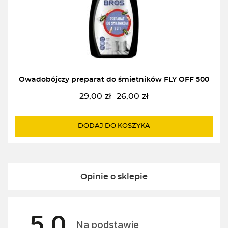
Owadobójczy preparat do śmietników FLY OFF 500
29,00
zł
26,00
zł
Pierwotna
Aktualna
cena
cena
wynosiła:
wynosi:
DODAJ DO KOSZYKA
29,00zł.
26,00zł.
Opinie o sklepie
5.0
Na podstawie