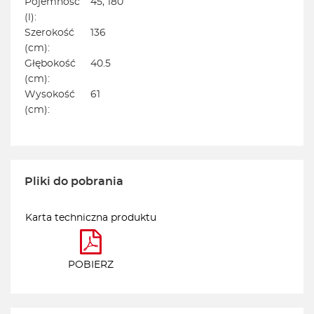
Pojemność
45, 180
(l):
Szerokość
136
(cm):
Głębokość
40.5
(cm):
Wysokość
61
(cm):
Pliki do pobrania
Karta techniczna produktu
POBIERZ