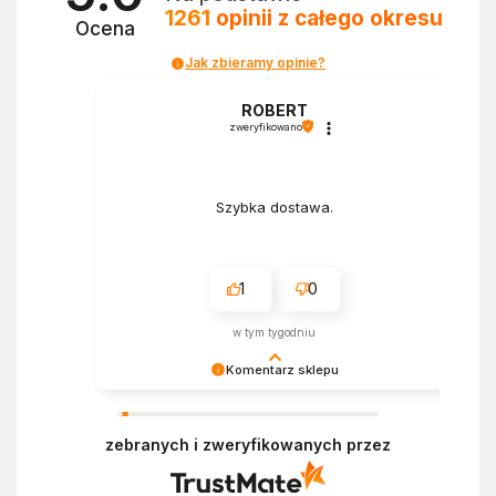
1261
opinii
z całego okresu
Ocena
Jak zbieramy opinie?
a
ROBERT
zweryfikowano
Szybka dostawa.
1
0
w tym tygodniu
Komentarz sklepu
Bardzo cieszy nas Twoja świetna recenzja!
Ciężko pracujemy, aby sprostać oczekiwaniom
zebranych i zweryfikowanych przez
wszystkich osób zaopatrujących się w
Ekofabryce. Mamy nadzieję, że do nas wrócisz :)
Pozdrawiamy