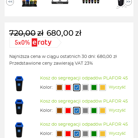
<<
>>
720,00
zł
680,00
zł
Pierwotna
Aktualna
cena
cena
wynosiła:
wynosi:
Najniższa cena w ciągu ostatnich 30 dni:
680,00
zł
720,00zł.
680,00zł.
Przedstawione ceny zawierają VAT 23%
Kosz do segregacji odpadów PLAFOR 45
Kolor:
Wyczyść
Kosz do segregacji odpadów PLAFOR 45
Kolor:
Wyczyść
Kosz do segregacji odpadów PLAFOR 45
Kolor:
Wyczyść