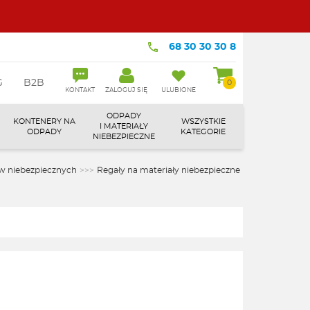
68 30 30 30 8
G
B2B
0
KONTAKT
ZALOGUJ SIĘ
ULUBIONE
ODPADY
KONTENERY NA
WSZYSTKIE
I MATERIAŁY
ODPADY
KATEGORIE
NIEBEZPIECZNE
w niebezpiecznych
>>>
Regały na materiały niebezpieczne