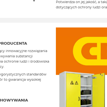
Potwierdza on jej jakość, a ta
dotyczących ochrony ludzi ora
PRODUCENTA
ący innowacyjne rozwiązania
owywania substancji
na ochronie ludzi i środowiska
cy.
rygorystycznych standardów
ór to gwarancja wysokiej
ECHOWYWANIA