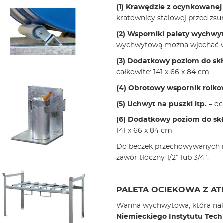
(1) Krawędzie z ocynkowanej 
kratownicy stalowej przed zsun
(2) Wsporniki palety wychwy
wychwytową można wjechać wó
(3)
Dodatkowy poziom do sk
całkowite: 141 x 66 x 84 cm
(4) Obrotowy wspornik rolk
(5) Uchwyt na puszki itp.
– oc
(6)
Dodatkowy poziom do sk
141 x 66 x 84 cm
Do beczek przechowywanych n
zawór tłoczny 1/2″ lub 3/4″.
PALETA OCIEKOWA Z AT
Wanna wychwytowa, która nal
Niemieckiego Instytutu Tech