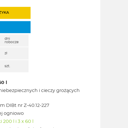
ZYKA
dni
robocze
zł
szt.
0 l
niebezpiecznych i cieczy grożących
m DIBt nr Z-40.12-227
nej ogniowo
 200 l i 3 x 60 l