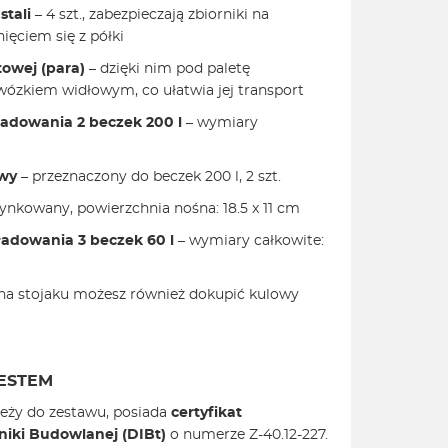
stali
– 4 szt., zabezpieczają zbiorniki na
ięciem się z półki
towej (para)
– dzięki nim pod paletę
zkiem widłowym, co ułatwia jej transport
ładowania 2
beczek 200 l
– wymiary
owy
– przeznaczony do beczek 200 l, 2 szt.
ynkowany, powierzchnia nośna: 18.5 x 11 cm
ładowania 3
beczek 60 l
– wymiary całkowite:
a stojaku możesz również dokupić kulowy
ESTEM
eży do zestawu, posiada
certyfikat
niki Budowlanej (DIBt)
o numerze Z-40.12-227.