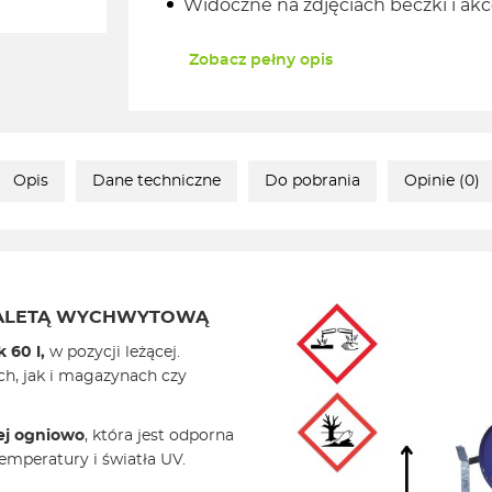
Widoczne na zdjęciach beczki i akc
Zobacz pełny opis
Opis
Dane techniczne
Do pobrania
Opinie (0)
 PALETĄ WYCHWYTOWĄ
 60 l,
w pozycji leżącej.
h, jak i magazynach czy
ej ogniowo
, która jest odporna
temperatury i światła UV.