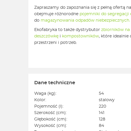
Zapraszamy do zapoznania się z pełną ofertą na
obejmuje różnorodne
pojemniki do segregacj
do
magazynowania odpadów niebezpiecznych.
Ekofabryka to także dystrybutor
zbiorników na
deszczówkę
i
kompostowników
, które idealnie
przestrzeni i potrzeb.
Dane techniczne
Waga (kg):
54
Kolor:
stalowy
Pojemność (l):
220
Szerokość (cm):
141
Głębokość (cm):
128
Wysokość (cm):
84