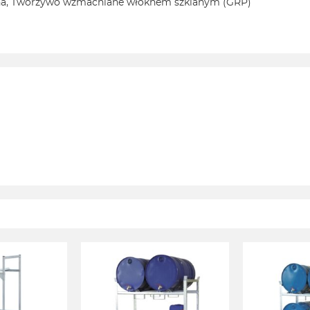
na, Tworzywo wzmacniane włóknem szklanym (GRP)