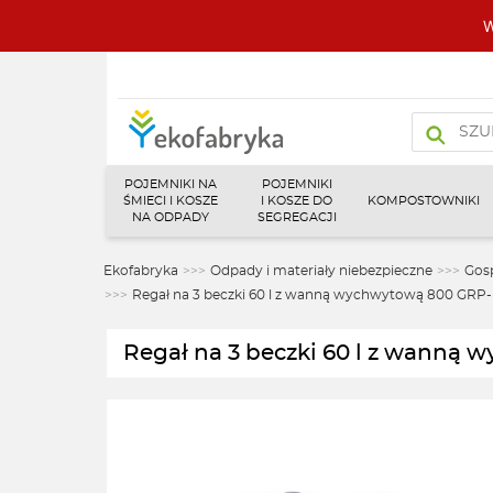
W
Wyszukiw
produktó
POJEMNIKI NA
POJEMNIKI
ŚMIECI I KOSZE
I KOSZE DO
KOMPOSTOWNIKI
NA ODPADY
SEGREGACJI
Ekofabryka
>>>
Odpady i materiały niebezpieczne
>>>
Gos
>>>
Regał na 3 beczki 60 l z wanną wychwytową 800 GRP-
Regał na 3 beczki 60 l z wanną