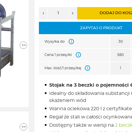
DODAJ DO KOS
ZAPYTAJ O PRODUKT
i
Wysyłka do
30
>>
i
Cena 1 przesyłki
560
i
Max. ilość/1 przesyłkę
1
Stojak na 3 beczki o pojemności 6
Idealny do składowania substancji 
skażeniem wód
Wanna ociekowa 220 l z certyfikate
Regał ze stali w całości ocynkowa
Dostępny także w wersji na
2 beczki
>>