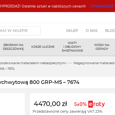
YPRZEDAŻ! Ostatnie sztuki w najniższych cenach!
SPRAWDZAM
arka
SKLEP
O NAS
BLO
w
WIATY
ZBIORNIKI NA
WÓZKI NA
KOSZE ULICZNE
I OBUDOWY
DESZCZÓWKĘ
ODPADY
ŚMIETNIKOWE
podarowanie materiałami niebezpiecznymi
>>>
Magazynowanie materiałó
M5 – 7674
 wychwytową 800 GRP-M5 – 7674
4470,00
zł
Przedstawione ceny zawierają VAT 23%