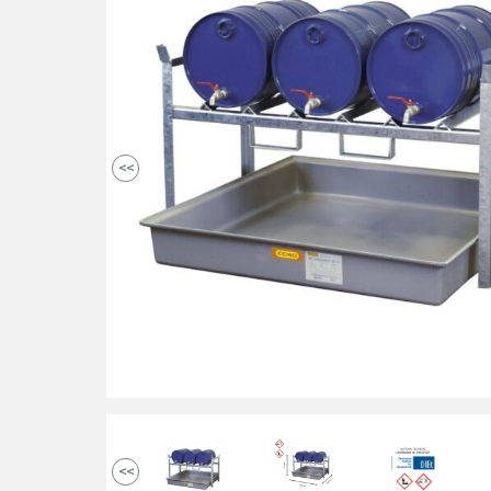
<<
<<