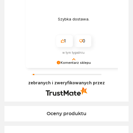
Szybka dostawa.
1
0
w tym tygodniu
Komentarz sklepu
Bardzo cieszy nas Twoja świetna recenzja!
Ciężko pracujemy, aby sprostać oczekiwaniom
zebranych i zweryfikowanych przez
wszystkich osób zaopatrujących się w
Ekofabryce. Mamy nadzieję, że do nas wrócisz :)
Pozdrawiamy
Oceny produktu