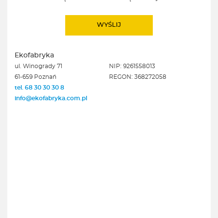
Ekofabryka
ul. Winogrady 71
NIP: 9261558013
61-659 Poznań
REGON: 368272058
tel. 68 30 30 30 8
info@ekofabryka.com.pl