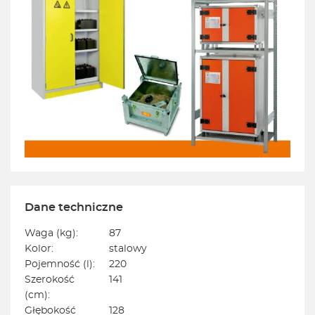
Dane techniczne
Waga (kg):
87
Kolor:
stalowy
Pojemność (l):
220
Szerokość
141
(cm):
Głębokość
128