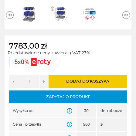
<<
>>
7783,00
zł
Przedstawione ceny zawierają VAT 23%
DODAJ DO KOSZYKA
ZAPYTAJ O PRODUKT
i
Wysyłka do
30
dni robocze
i
Cena 1 przesyłki
560
zł