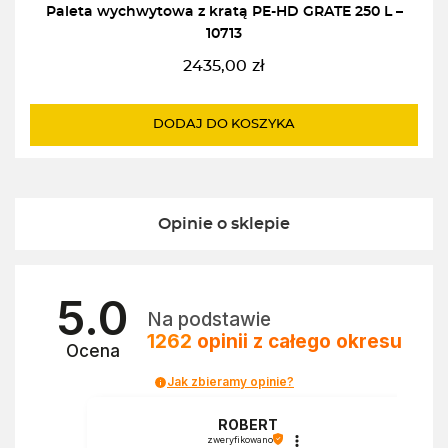
Paleta wychwytowa z kratą PE-HD GRATE 250 L –
10713
2435,00
zł
DODAJ DO KOSZYKA
Opinie o sklepie
5.0
Na podstawie
1262
opinii
z całego okresu
Ocena
Jak zbieramy opinie?
a
ROBERT
zweryfikowano