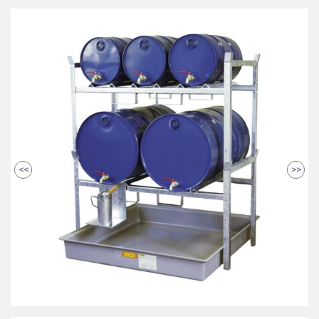
<<
>>