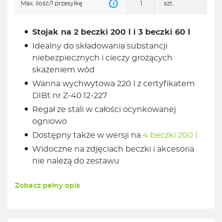
i
Max. ilość/1 przesyłkę
1
szt.
Stojak na 2 beczki 200 l i 3 beczki 60 l
Idealny do składowania substancji
niebezpiecznych i cieczy grożących
skażeniem wód
Wanna wychwytowa 220 l z certyfikatem
DIBt nr Z-40.12-227
Regał ze stali w całości ocynkowanej
ogniowo
Dostępny także w wersji na
4 beczki 200 l
Widoczne na zdjęciach beczki i akcesoria
nie należą do zestawu
Zobacz pełny opis