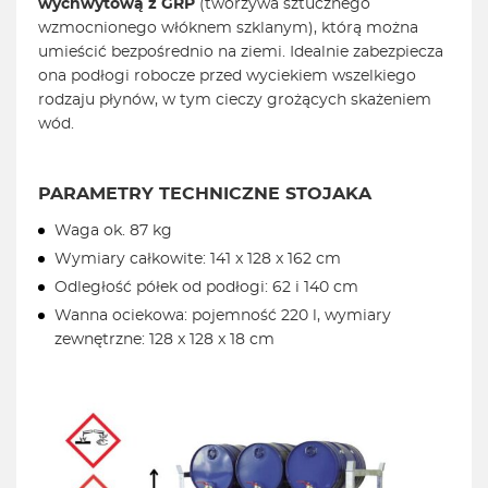
wychwytową z GRP
(tworzywa sztucznego
wzmocnionego włóknem szklanym), którą można
umieścić bezpośrednio na ziemi. Idealnie zabezpiecza
ona podłogi robocze przed wyciekiem wszelkiego
rodzaju płynów, w tym cieczy grożących skażeniem
wód.
PARAMETRY TECHNICZNE STOJAKA
Waga ok. 87 kg
Wymiary całkowite: 141 x 128 x 162 cm
Odległość półek od podłogi: 62 i 140 cm
Wanna ociekowa: pojemność 220 l, wymiary
zewnętrzne: 128 x 128 x 18 cm