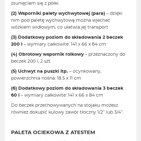
zsunięciem się z półki
(2) Wsporniki palety wychwytowej (para)
– dzięki
nim pod paletę wychwytową można wjechać
wózkiem widłowym, co ułatwia jej transport
(3)
Dodatkowy poziom do składowania 2
beczek
200 l
– wymiary całkowite: 141 x 66 x 84 cm
(4) Obrotowy wspornik rolkowy
– przeznaczony do
beczek 200 l, 2 szt.
(5) Uchwyt na puszki itp.
– ocynkowany,
powierzchnia nośna: 18.5 x 11 cm
(6)
Dodatkowy poziom do składowania 3
beczek
60 l
– wymiary całkowite: 141 x 66 x 84 cm
Do beczek przechowywanych na stojaku możesz
również dokupić kulowy zawór tłoczny 1/2″ lub 3/4″.
PALETA OCIEKOWA Z ATESTEM