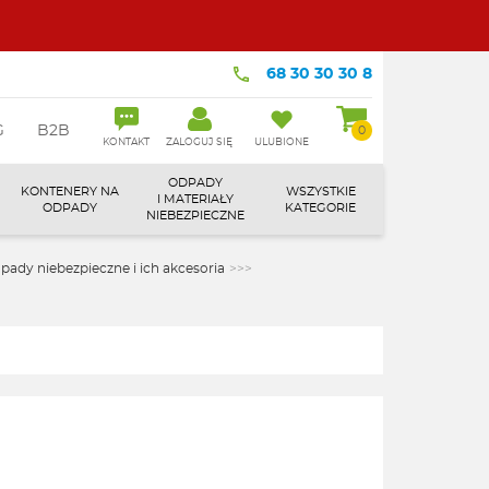
68 30 30 30 8
G
B2B
0
KONTAKT
ZALOGUJ SIĘ
ULUBIONE
ODPADY
KONTENERY NA
WSZYSTKIE
I MATERIAŁY
ODPADY
KATEGORIE
NIEBEZPIECZNE
pady niebezpieczne i ich akcesoria
>>>