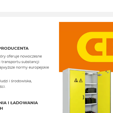
PRODUCENTA
óry oferuje nowoczesne
 transportu substancji
najwyższe normy europejskie
udzi i środowiska,
ści.
IA I ŁADOWANIA
H