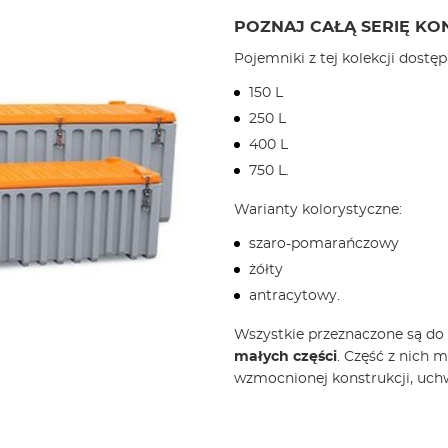
POZNAJ CAŁĄ SERIĘ K
Pojemniki z tej kolekcji dostę
150 L
250 L
400 L
750 L.
Warianty kolorystyczne:
szaro-pomarańczowy
żółty
antracytowy.
Wszystkie przeznaczone są do
małych części
. Część z nich 
wzmocnionej konstrukcji, uchw