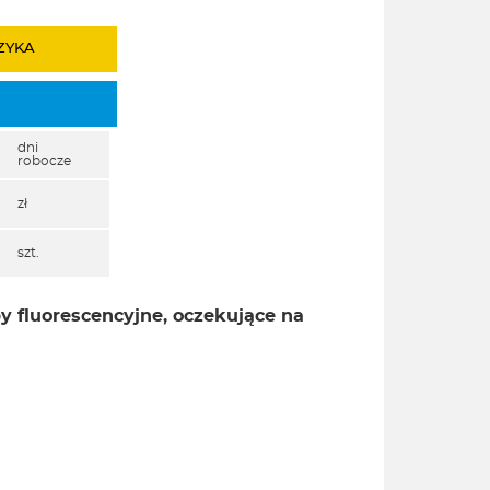
ZYKA
dni
robocze
zł
szt.
y fluorescencyjne, oczekujące na