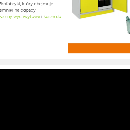
ofabryki, który obejmuje
jemniki na odpady
wanny wychwytowe
i
kosze do