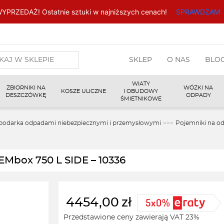
YPRZEDAŻ! Ostatnie sztuki w najniższych cenach!
SPRAWDZAM
arka
SKLEP
O NAS
BLO
w
WIATY
ZBIORNIKI NA
WÓZKI NA
KOSZE ULICZNE
I OBUDOWY
DESZCZÓWKĘ
ODPADY
ŚMIETNIKOWE
podarka odpadami niebezpiecznymi i przemysłowymi
>>>
Pojemniki na od
EMbox 750 L SIDE – 10336
4454,00
zł
Przedstawione ceny zawierają VAT 23%