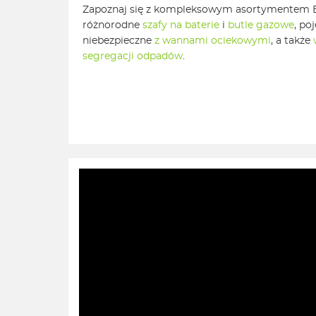
Zapoznaj się z kompleksowym asortymentem Ek
różnorodne
szafy na baterie
i
butle gazowe
, po
niebezpieczne
z wannami ociekowymi
, a także
segregacji odpadów
.