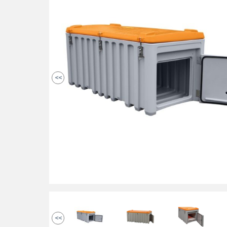
<<
<<