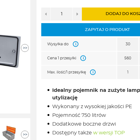
DODAJ DO KOS
ZAPYTAJ O PRODUKT
i
Wysyłka do
30
>>
i
Cena 1 przesyłki
560
i
Max. ilość/1 przesyłkę
1
Idealny pojemnik na zużyte lamp
utylizację
Wykonany z wysokiej jakości PE
Pojemność 750 litrów
Dodatkowe boczne drzwi
Dostępny także
w wersji TOP
>>