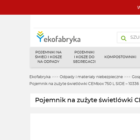
W
Wyszukiw
produktó
POJEMNIKI NA
POJEMNIKI
ŚMIECI I KOSZE
I KOSZE DO
KOMPOSTOWNIKI
NA ODPADY
SEGREGACJI
Ekofabryka
>>>
Odpady i materiały niebezpieczne
>>>
Gos
Pojemnik na zużyte świetlówki CEMbox 750 L SIDE – 10336
Pojemnik na zużyte świetlówki C