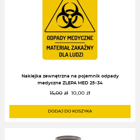
Naklejka zewnętrzna na pojemnik odpady
medyczne ZLEPA MED 25×34
15,00
zł
10,00
zł
Pierwotna
Aktualna
cena
cena
wynosiła:
wynosi:
DODAJ DO KOSZYKA
15,00zł.
10,00zł.