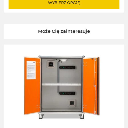
do
WYBIERZ OPCJĘ
1635,00zł
Może Cię zainteresuje