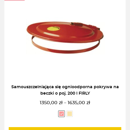
Samouszczelniająca się ognioodporna pokrywa na
beczki o poj. 200 l FIRLY
1350,00
zł
1635,00
zł
–
Zakres
cen:
od
1350,00zł