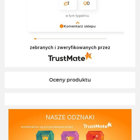
1
0
w tym tygodniu
Komentarz sklepu
Bardzo cieszy nas Twoja świetna recenzja!
Ciężko pracujemy, aby sprostać oczekiwaniom
zebranych i zweryfikowanych przez
wszystkich osób zaopatrujących się w
Ekofabryce. Mamy nadzieję, że do nas wrócisz :)
Pozdrawiamy
Oceny produktu
NASZE ODZNAKI
wyróżnienia są przyznawane przez