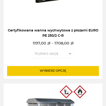
Certyfikowana wanna wychwytowa z płozami EURO
PE 250/2 C-R
1197,00
zł
1708,00
zł
–
Zakres
cen:
od
1197,00zł
do
WYBIERZ OPCJĘ
1708,00zł