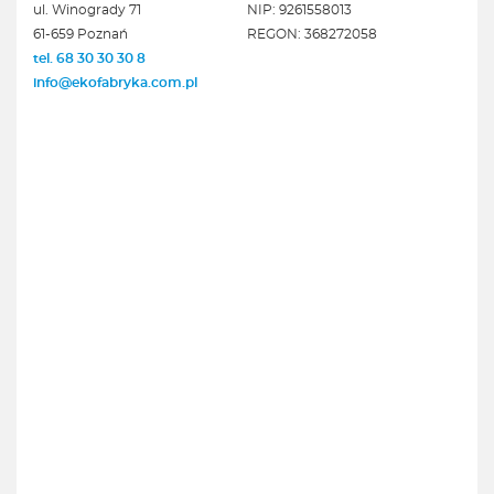
ul. Winogrady 71
NIP: 9261558013
61-659 Poznań
REGON: 368272058
tel. 68 30 30 30 8
info@ekofabryka.com.pl