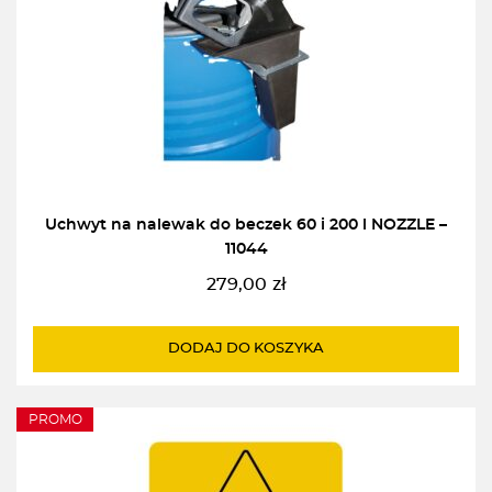
Uchwyt na nalewak do beczek 60 i 200 l NOZZLE –
11044
279,00
zł
DODAJ DO KOSZYKA
PROMO