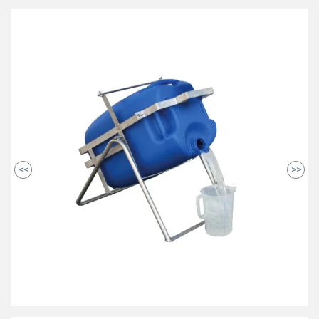
<<
>>