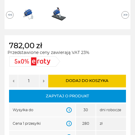
<<
>>
782,00
zł
Przedstawione ceny zawierają VAT 23%
DODAJ DO KOSZYKA
ZAPYTAJ O PRODUKT
i
Wysyłka do
30
dni robocze
i
Cena 1 przesyłki
280
zł