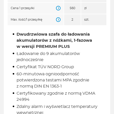
i
Cena 1 przesyłki
560
zł
i
Max. ilość/1 przesyłkę
2
szt.
Dwudrzwiowa szafa do ładowania
akumulatorów z nóżkami, 1-fazowa
w wersji PREMIUM PLUS
Ładowanie do 9 akumulatorów
jednocześnie
Certyfikat TÜV NORD Group
60-minutowa ognioodporność
potwierdzona testami MPA zgodnie
z normą DIN EN 1363-1
Certyfikowany zgodnie z normą VDMA
24994
Zdalny alarm i wyświetlacz temperatury
wewnętrznej