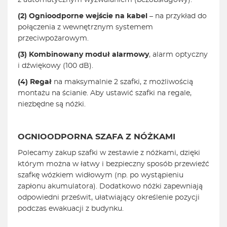
z automatycznym wyzwalaniem (bezobsługowy).
(2)
Ognioodporne wejście na kabel
– na przykład do
połączenia z wewnętrznym systemem
przeciwpożarowym.
(3)
Kombinowany moduł alarmowy
, alarm optyczny
i dźwiękowy (100 dB).
(4)
Regał
na maksymalnie 2 szafki, z możliwością
montażu na ścianie. Aby ustawić szafki na regale,
niezbędne są nóżki.
OGNIOODPORNA SZAFA Z NÓŻKAMI
Polecamy zakup szafki w zestawie z nóżkami, dzięki
którym można w łatwy i bezpieczny sposób przewieźć
szafkę wózkiem widłowym (np. po wystąpieniu
zapłonu akumulatora). Dodatkowo nóżki zapewniają
odpowiedni prześwit, ułatwiający określenie pozycji
podczas ewakuacji z budynku.