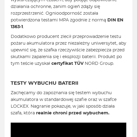
wystarczającym czasem, aby podjąć odpowiednie
działania ochronne, zanim ogień zdąży się
rozprzestrzenić. Ognioodporność została
potwierdzona testami MPA zgodnie z normą
DIN EN
1363-1
.
Dodatkowo producent zlecił przeprowadzenie testu
pożaru akumulatora przez niezależny uniwersytet, aby
upewnić się, że szafka rzeczywiście zabezpiecza przed
skutkami zapalenia się i eksplozji baterii. Produkt po
tym teście uzyskał
certyfikat TÜV
NORD Group.
TESTY WYBUCHU BATERII
Zachęcamy do zapoznania się testem wybuchu
akumulatora w standardowej szafie oraz w szafce
LOCKEX. Nagranie pokazuje, w jaki sposób działa
szafa, która
realnie chroni przed wybuchem.