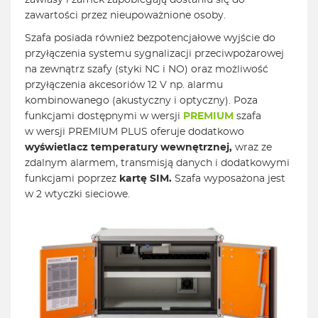
zawiasy i zamek zapobiegają dostaniu się do
zawartości przez nieupoważnione osoby.
Szafa posiada również bezpotencjałowe wyjście do
przyłączenia systemu sygnalizacji przeciwpożarowej
na zewnątrz szafy (styki NC i NO) oraz możliwość
przyłączenia akcesoriów 12 V np. alarmu
kombinowanego (akustyczny i optyczny). Poza
funkcjami dostępnymi w wersji
PREMIUM
szafa
w wersji PREMIUM PLUS oferuje dodatkowo
wyświetlacz temperatury wewnętrznej,
wraz ze
zdalnym alarmem, transmisją danych i dodatkowymi
funkcjami poprzez
kartę SIM.
Szafa wyposażona jest
w 2 wtyczki sieciowe.