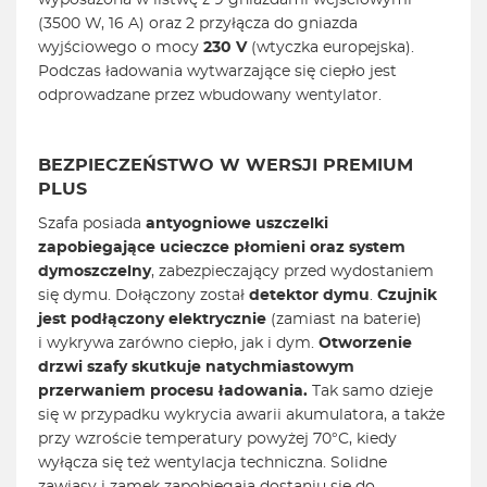
wyposażona w listwę z 9 gniazdami wejściowymi
(3500 W, 16 A) oraz 2 przyłącza do gniazda
wyjściowego o mocy
230 V
(wtyczka europejska).
Podczas ładowania wytwarzające się ciepło jest
odprowadzane przez wbudowany wentylator.
BEZPIECZEŃSTWO W WERSJI PREMIUM
PLUS
Szafa posiada
antyogniowe uszczelki
zapobiegające ucieczce płomieni oraz system
dymoszczelny
, zabezpieczający przed wydostaniem
się dymu. Dołączony został
detektor dymu
.
Czujnik
jest podłączony elektrycznie
(zamiast na baterie)
i wykrywa zarówno ciepło, jak i dym.
Otworzenie
drzwi szafy skutkuje natychmiastowym
przerwaniem procesu ładowania.
Tak samo dzieje
się w przypadku wykrycia awarii akumulatora, a także
przy wzroście temperatury powyżej 70°C, kiedy
wyłącza się też wentylacja techniczna. Solidne