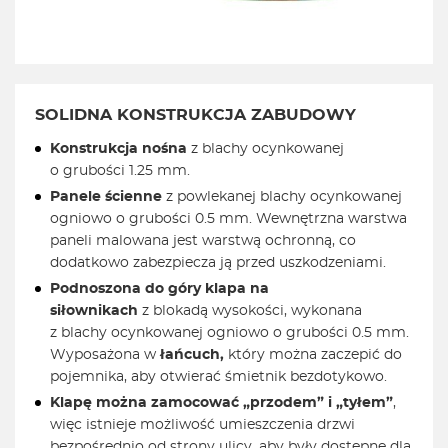
SOLIDNA KONSTRUKCJA ZABUDOWY
Konstrukcja nośna
z blachy ocynkowanej
o grubości 1.25 mm.
Panele ścienne
z powlekanej blachy ocynkowanej
ogniowo o grubości 0.5 mm. Wewnętrzna warstwa
paneli malowana jest warstwą ochronną, co
dodatkowo zabezpiecza ją przed uszkodzeniami.
Podnoszona do góry klapa na
siłownikach
z blokadą wysokości, wykonana
z blachy ocynkowanej ogniowo o grubości 0.5 mm.
Wyposażona w
łańcuch,
który można zaczepić do
pojemnika, aby otwierać śmietnik bezdotykowo.
Klapę można zamocować „przodem” i „tyłem”
,
więc istnieje możliwość umieszczenia drzwi
bezpośrednio od strony ulicy, aby były dostępne dla