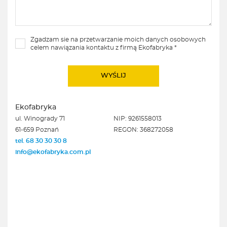
Zgadzam sie na przetwarzanie moich danych osobowych
celem nawiązania kontaktu z firmą Ekofabryka *
Ekofabryka
ul. Winogrady 71
NIP: 9261558013
61-659 Poznań
REGON: 368272058
tel. 68 30 30 30 8
info@ekofabryka.com.pl