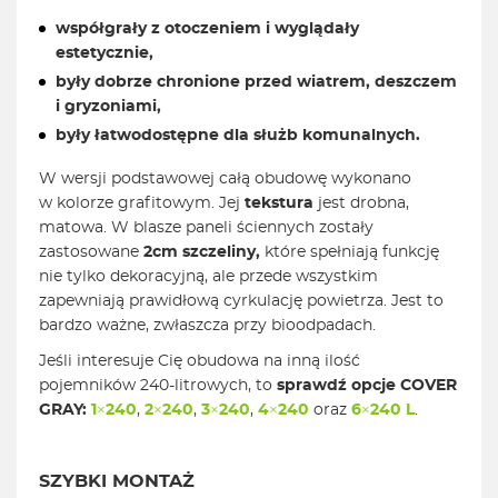
współgrały z otoczeniem i wyglądały
estetycznie,
były dobrze chronione przed wiatrem, deszczem
i gryzoniami,
były łatwodostępne dla służb komunalnych.
W wersji podstawowej całą obudowę wykonano
w kolorze grafitowym. Jej
tekstura
jest drobna,
matowa. W blasze paneli ściennych zostały
zastosowane
2cm
szczeliny,
które spełniają funkcję
nie tylko dekoracyjną, ale przede wszystkim
zapewniają prawidłową cyrkulację powietrza. Jest to
bardzo ważne, zwłaszcza przy bioodpadach.
Jeśli interesuje Cię obudowa na inną ilość
pojemników 240-litrowych, to
sprawdź opcje COVER
GRAY:
1×240
,
2×240
,
3×240
,
4×240
oraz
6×240 L
.
SZYBKI MONTAŻ