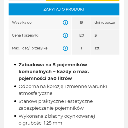
ZAPYTAJ O PRODUKT
i
Wysyłka do
19
dni robocze
i
Cena 1 przesyłki
120
zł
i
Max. ilość/1 przesyłkę
1
szt.
Zabudowa na 5 pojemników
komunalnych – każdy o max.
pojemności 240 litrów
Odporna na korozję i zmienne warunki
atmosferyczne
Stanowi praktyczne i estetyczne
zabezpieczenie pojemników
Wykonana z blachy ocynkowanej
o grubości 1.25 mm