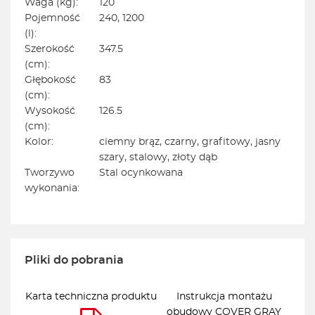
Waga (kg):
120
Pojemność
240, 1200
(l):
Szerokość
347.5
(cm):
Głębokość
83
(cm):
Wysokość
126.5
(cm):
Kolor:
ciemny brąz, czarny, grafitowy, jasny
szary, stalowy, złoty dąb
Tworzywo
Stal ocynkowana
wykonania:
Pliki do pobrania
Karta techniczna produktu
Instrukcja montażu
obudowy COVER GRAY