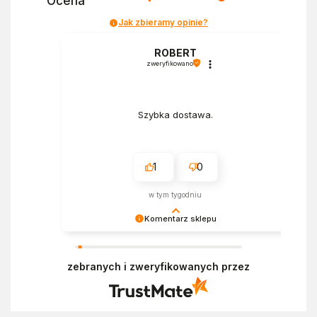
Ocena
Jak zbieramy opinie?
a
ROBERT
zweryfikowano
Szybka dostawa.
1
0
w tym tygodniu
Komentarz sklepu
Bardzo cieszy nas Twoja świetna recenzja!
Ciężko pracujemy, aby sprostać oczekiwaniom
zebranych i zweryfikowanych przez
wszystkich osób zaopatrujących się w
Ekofabryce. Mamy nadzieję, że do nas wrócisz :)
Pozdrawiamy