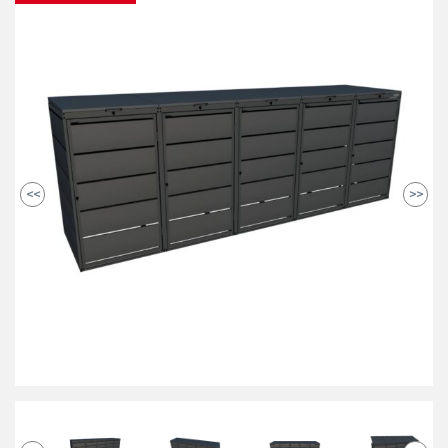
<<
>>