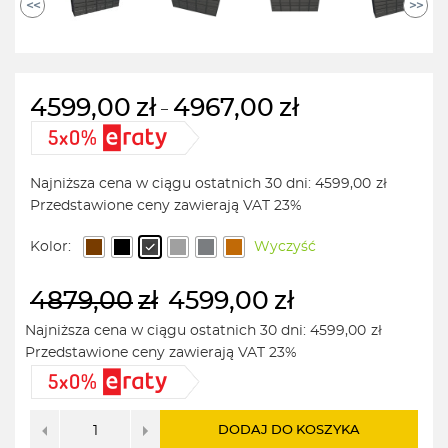
<<
>>
4599,00
zł
4967,00
zł
–
Zakres
cen:
od
Najniższa cena w ciągu ostatnich 30 dni:
4599,00
zł
4599,00zł
Przedstawione ceny zawierają VAT 23%
do
4967,00zł
Kolor:
Wyczyść
4879,00
zł
4599,00
zł
Najniższa cena w ciągu ostatnich 30 dni:
4599,00
zł
Przedstawione ceny zawierają VAT 23%
Pierwotna
Aktualna
cena
cena
wynosiła:
wynosi:
4879,00zł.
4599,00zł.
DODAJ DO KOSZYKA