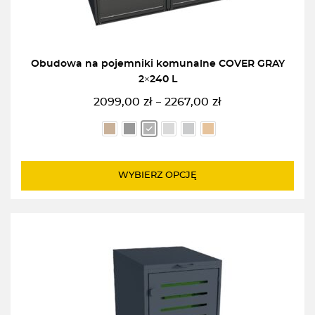
Obudowa na pojemniki komunalne COVER GRAY
2×240 L
2099,00
zł
2267,00
zł
–
Zakres
cen:
od
2099,00zł
do
WYBIERZ OPCJĘ
2267,00zł