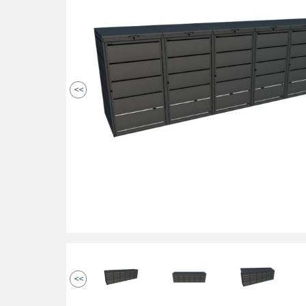
<<
<<