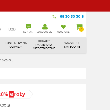
68 30 30 30 8
G
B2B
0
KONTAKT
ZALOGUJ SIĘ
ULUBIONE
ODPADY
KONTENERY NA
WSZYSTKIE
I MATERIAŁY
ODPADY
KATEGORIE
NIEBEZPIECZNE
 6×240 L
9,00
zł