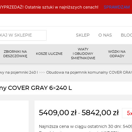
YPRZEDAŻ! Ostatnie sztuki w najniższych cenach!
SPRAWDZAM
arka
SKLEP
O NAS
BLO
w
WIATY
ZBIORNIKI NA
WÓZKI NA
KOSZE ULICZNE
I OBUDOWY
DESZCZÓWKĘ
ODPADY
ŚMIETNIKOWE
y na pojemniki 240 l
>>>
Obudowa na pojemnik komunalny COVER GRAY
ny COVER GRAY 6×240 L
5409,00
zł
5842,00
zł
–
Zakres
cen:
Najniższa cena w ciągu ostatnich 30 dni:
540
od