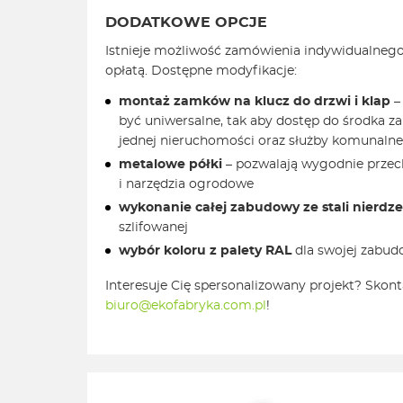
DODATKOWE OPCJE
Istnieje możliwość zamówienia indywidualneg
opłatą. Dostępne modyfikacje:
montaż zamków na klucz do drzwi i klap
–
być uniwersalne, tak aby dostęp do środka 
jednej nieruchomości oraz służby komunalne
metalowe półki
– pozwalają wygodnie prze
i narzędzia ogrodowe
wykonanie całej zabudowy ze stali nierdz
szlifowanej
wybór koloru z palety RAL
dla swojej zabu
Interesuje Cię spersonalizowany projekt? Skonta
biuro@ekofabryka.com.pl
!