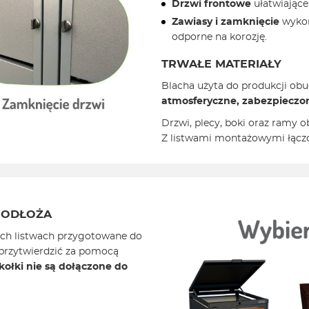
Drzwi frontowe
ułatwiając
Zawiasy i zamknięcie
wykon
odporne na korozję.
TRWAŁE MATERIAŁY
Blacha użyta do produkcji ob
atmosferyczne,
zabezpieczon
Drzwi, plecy, boki oraz ramy 
Z listwami montażowymi łącz
PODŁOŻA
ch listwach przygotowane do
przytwierdzić za pomocą
kołki nie są dołączone do