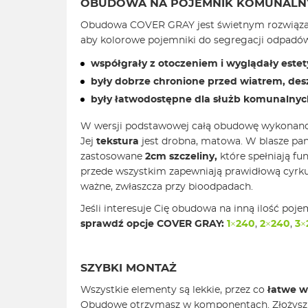
OBUDOWA NA POJEMNIK KOMUNALNY
Obudowa COVER GRAY jest świetnym rozwiązani
aby kolorowe pojemniki do segregacji odpadó
współgrały z otoczeniem i wyglądały estet
były dobrze chronione przed wiatrem, des
były łatwodostępne dla służb komunalnyc
W wersji podstawowej całą obudowę wykonano
Jej
tekstura
jest drobna, matowa. W blasze pan
zastosowane
2cm
szczeliny,
które spełniają fun
przede wszystkim zapewniają prawidłową cyrkul
ważne, zwłaszcza przy bioodpadach.
Jeśli interesuje Cię obudowa na inną ilość poj
sprawdź opcje COVER GRAY:
1×240
,
2×240
,
3×
SZYBKI MONTAŻ
Wszystkie elementy są lekkie, przez co
łatwe 
Obudowę otrzymasz w komponentach. Złożysz 