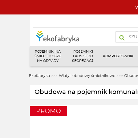
W
Wyszukiw
produktó
POJEMNIKI NA
POJEMNIKI
ŚMIECI I KOSZE
I KOSZE DO
KOMPOSTOWNIKI
NA ODPADY
SEGREGACJI
Ekofabryka
>>>
Wiaty i obudowy śmietnikowe
>>>
Obudow
Obudowa na pojemnik komunal
PROMO