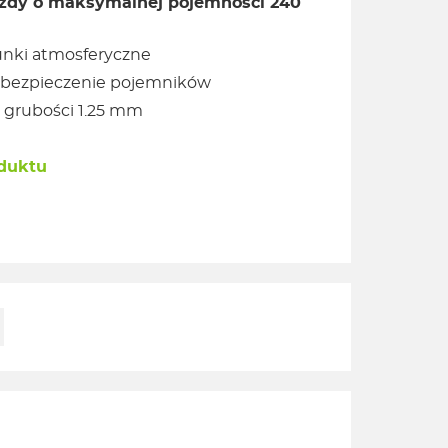
żdy o maksymalnej pojemności 240
unki atmosferyczne
zabezpieczenie pojemników
 grubości 1.25 mm
oduktu