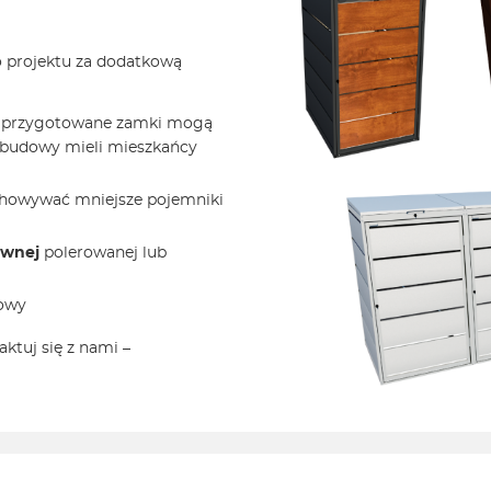
o projektu za dodatkową
 przygotowane zamki mogą
zabudowy mieli mieszkańcy
chowywać mniejsze pojemniki
ewnej
polerowanej lub
dowy
ktuj się z nami –