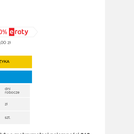
,00
zł
ZYKA
dni
robocze
zł
szt.