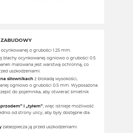
A ZABUDOWY
 ocynkowanej o grubości 1.25 mm.
j blachy ocynkowanej ogniowo o grubości 0.5
neli malowana jest warstwą ochronną, co
rzed uszkodzeniami.
 na siłownikach
z blokadą wysokości,
anej ogniowo o grubości 0.5 mm. Wyposażona
zepić do pojemnika, aby otwierać śmietnik
przodem” i „tyłem”
, więc istnieje możliwość
dnio od strony ulicy, aby były dostępne dla
wy
zabezpiecza ją przed uszkodzeniami.