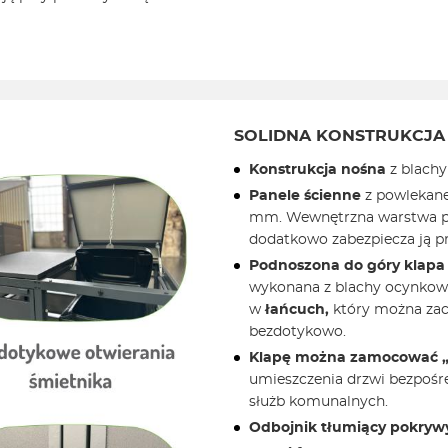
SOLIDNA KONSTRUKCJ
Konstrukcja nośna
z blachy
Panele ścienne
z powlekane
mm. Wewnętrzna warstwa pa
dodatkowo zabezpiecza ją p
Podnoszona do góry klapa
wykonana z blachy ocynkow
w
łańcuch,
który można zac
bezdotykowo.
Klapę można zamocować „
umieszczenia drzwi bezpośre
służb komunalnych.
Odbojnik tłumiący pokry