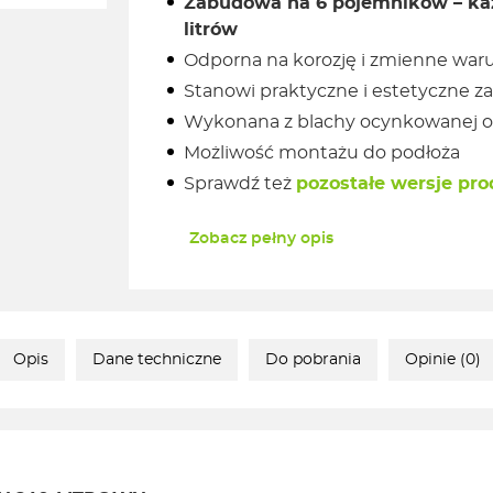
Zabudowa na 6 pojemników – ka
litrów
Odporna na korozję i zmienne war
Stanowi praktyczne i estetyczne 
Wykonana z blachy ocynkowanej o
Możliwość montażu do podłoża
Sprawdź też
pozostałe wersje pr
Zobacz pełny opis
Opis
Dane techniczne
Do pobrania
Opinie (0)