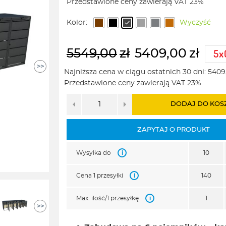
Przedstawione ceny zawierają VAT 23%
5409,00zł
do
Kolor:
Wyczyść
5842,00zł
5549,00
zł
5409,00
zł
>>
Pierwotna
Aktualna
Najniższa cena w ciągu ostatnich 30 dni:
5409
cena
cena
Przedstawione ceny zawierają VAT 23%
wynosiła:
wynosi:
DODAJ DO KOS
5549,00zł.
5409,00zł.
ZAPYTAJ O PRODUKT
i
Wysyłka do
10
i
Cena 1 przesyłki
140
i
Max. ilość/1 przesyłkę
1
>>