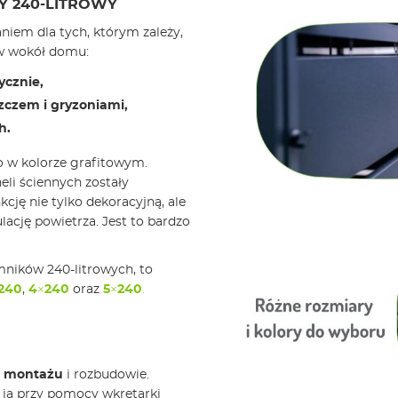
 240-LITROWY
em dla tych, którym zależy,
w wokół domu:
ycznie,
zczem i gryzoniami,
h.
 w kolorze grafitowym.
eli ściennych zostały
kcję nie tylko dekoracyjną, ale
ację powietrza. Jest to bardzo
emników 240-litrowych, to
240
,
4×240
oraz
5×240
.
w montażu
i rozbudowie.
ją przy pomocy wkrętarki