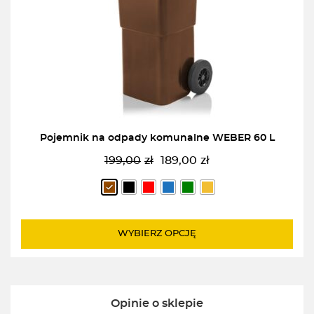
Pojemnik na odpady komunalne WEBER 60 L
199,00
zł
189,00
zł
Pierwotna
Aktualna
cena
cena
wynosiła:
wynosi:
199,00zł.
189,00zł.
WYBIERZ OPCJĘ
Opinie o sklepie