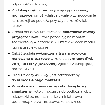
odporność na korozję
W
dolnej części obudowy
znajdują się
otwory
montażowe
, umożliwiające trwałe przymocowanie
konstrukcji do podłoża przy użyciu kołków lub
kotew
Z boku obudowy umieszczono
dodatkowe otwory
przyłączeniowe
, które pozwalają na montaż
segmentowy – łączenie kilku szafek w jeden moduł
lub instalację w pionie
Całość została
wykończona trwałą powłoką
malowaną proszkowo
w kolorach
antracyt (RAL
7016)
i
srebrny (RAL 9006)
, zgodnie z europejską
normą REACH
Produkt waży
49,5 kg
i jest przeznaczony
do
samodzielnego montażu
W zestawie z nowoczesną zabudową koszy
znajdziemy
: kotwy mocujące do podłoża, śruby,
rękawiczki ochronne, marker, miniaturową
poziomicę, klucze imbusowe, końcówki do