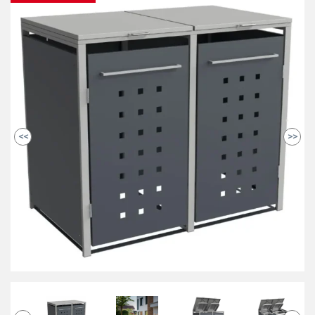
<<
>>