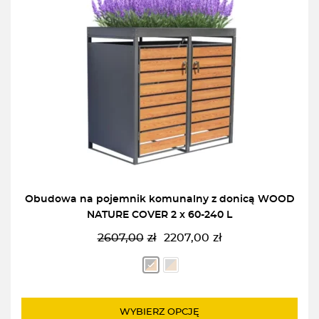
Obudowa na pojemnik komunalny z donicą WOOD
NATURE COVER 2 x 60-240 L
2607,00
zł
2207,00
zł
Pierwotna
Aktualna
cena
cena
wynosiła:
wynosi:
2607,00zł.
2207,00zł.
WYBIERZ OPCJĘ