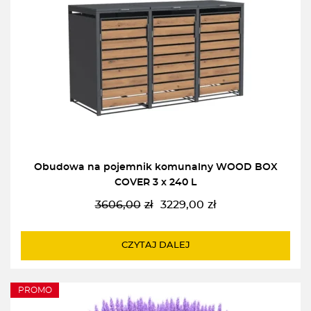
Obudowa na pojemnik komunalny WOOD BOX
COVER 3 x 240 L
3606,00
zł
3229,00
zł
Pierwotna
Aktualna
cena
cena
wynosiła:
wynosi:
CZYTAJ DALEJ
3606,00zł.
3229,00zł.
PROMO