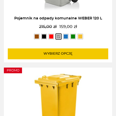
Pojemnik na odpady komunalne WEBER 120 L
215,00
zł
159,00
zł
Pierwotna
Aktualna
cena
cena
wynosiła:
wynosi:
215,00zł.
159,00zł.
WYBIERZ OPCJĘ
PROMO