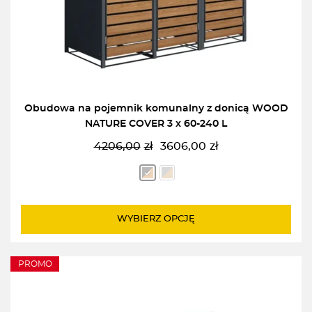
Obudowa na pojemnik komunalny z donicą WOOD
NATURE COVER 3 x 60-240 L
4206,00
zł
3606,00
zł
Pierwotna
Aktualna
cena
cena
wynosiła:
wynosi:
4206,00zł.
3606,00zł.
WYBIERZ OPCJĘ
PROMO