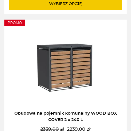
do
WYBIERZ OPCJĘ
2267,00zł
PROMO
Obudowa na pojemnik komunalny WOOD BOX
COVER 2 x 240 L
2339,00
zł
2239,00
zł