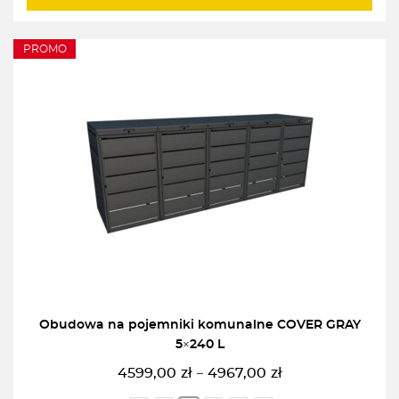
PROMO
Obudowa na pojemniki komunalne COVER GRAY
5×240 L
4599,00
zł
4967,00
zł
–
Zakres