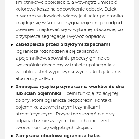
śmietnikowe obok siebie, a wewnątrz umieścić
kolorowe kosze na odpowiednie odpady. Dzięki
otworom w drzwiach wiemy jaki kolor pojemnika
znajduje się w środku – sygnalizuje on, jaki odpad
powinien znajdować się w wybranej obudowie, co
przyspiesza segregację i wywóz odpadów.
Zabezpiecza przed przykrymi zapachami
–
ogranicza rozchodzenie się zapachów
z pojemników, spowalnia procesy gnilne co
szczególnie docenimy w trakcie upalnego lata,
w pobliżu stref wypoczynkowych takich jak taras,
altana czy balkon.
Z
mniejsza ryzyko przymarzania worków do dna
lub ścian pojemnika
– pełni funkcję izolacyjnej
osłony, która ogranicza bezpośredni kontakt
pojemnika z zewnętrznymi czynnikami
atmosferycznymi. Przydatne szczególnie przy
odpadach zmieszanych i bio – chroni przed
tworzeniem się wilgotnych skupisk
Zamykana obudowa ogranicza hałas