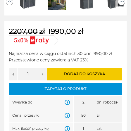
<<
>>
2207,00
zł
1990,00
zł
Pierwotna
Aktualna
cena
cena
wynosiła:
wynosi:
Najniższa cena w ciągu ostatnich 30 dni:
1990,00
zł
2207,00zł.
1990,00zł.
Przedstawione ceny zawierają VAT 23%
DODAJ DO KOSZYKA
ZAPYTAJ O PRODUKT
i
Wysyłka do
2
dni robocze
i
Cena 1 przesyłki
50
zł
i
Max. ilość/1 przesyłkę
1
szt.