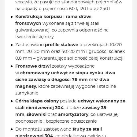
sprawia, że pasuje do standardowych pojemników
na odpady o pojemności 60 l, 120 l oraz 240 l
Konstrukcja korpusu
i
rama drzwi
frontowych
wykonane są z trwałej stali
galwanizowanej, co zapewnia odporność na
tworzenie się rdzy
Zastosowano
profile stalowe
o przekrojach 10×20
mm, 20×20 mm oraz 40×20 mm i grubości ścianek
0,8 mm – gwarantujące solidność całej konstrukcji
Frontowe drzwi
zostały wyposażone
w
chromowany uchwyt ze stopu cynku
,
dwa
ciche zawiasy o długości 76 mm
oraz
dwa
magnesy
, które zapewniają wygodne i stabilne
zamykanie
Górna klapa osłony
posiada
uchwyt wykonany ze
stali nierdzewnej 304
, a także
zawiasy 38
mm
,
siłowniki
oraz
amortyzatory
, co ułatwia jej
podnoszenie i bezpieczne opuszczanie
Do montażu zastosowano
śruby ze stali
nierdzewnej 304
, co dodatkowo zwiększa