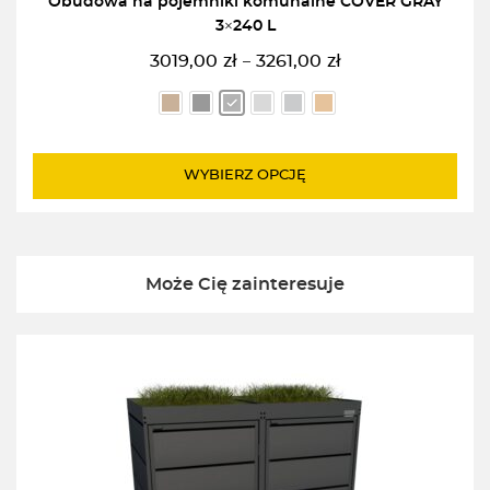
Obudowa na pojemniki komunalne COVER GRAY
3×240 L
3019,00
zł
3261,00
zł
–
Zakres
cen:
od
3019,00zł
do
WYBIERZ OPCJĘ
3261,00zł
Może Cię zainteresuje