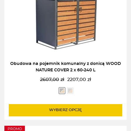
Obudowa na pojemnik komunalny z donicą WOOD
NATURE COVER 2 x 60-240 L
2607,00
zł
2207,00
zł
Pierwotna
Aktualna
cena
cena
wynosiła:
wynosi:
2607,00zł.
2207,00zł.
WYBIERZ OPCJĘ
PROMO