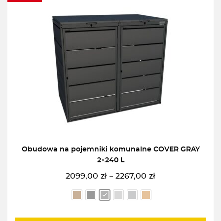
Obudowa na pojemniki komunalne COVER GRAY
2×240 L
2099,00
zł
2267,00
zł
–
Zakres
cen:
od
2099,00zł