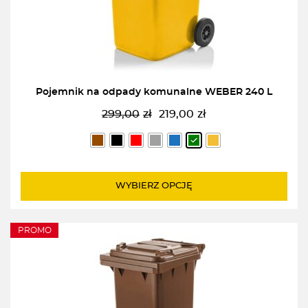
Pojemnik na odpady komunalne WEBER 240 L
299,00
zł
219,00
zł
Pierwotna
Aktualna
cena
cena
wynosiła:
wynosi:
299,00zł.
219,00zł.
WYBIERZ OPCJĘ
PROMO