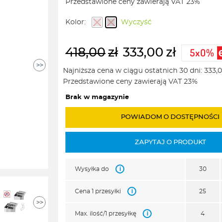
Przedstawione ceny zawierają VAT 23%
333,00zł
do
Kolor:
Wyczyść
357,00zł
418,00
zł
333,00
zł
>>
Pierwotna
Aktualna
Najniższa cena w ciągu ostatnich 30 dni:
333,
cena
cena
Przedstawione ceny zawierają VAT 23%
wynosiła:
wynosi:
Brak w magazynie
418,00zł.
333,00zł.
POWIADOM O DOSTĘPNOŚCI
ZAPYTAJ O PRODUKT
i
Wysyłka do
30
i
Cena 1 przesyłki
25
>>
i
Max. ilość/1 przesyłkę
4