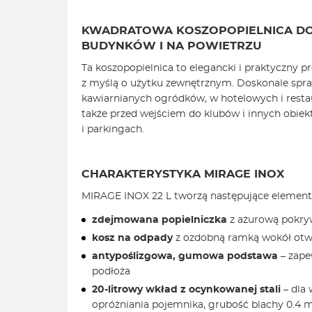
KWADRATOWA KOSZOPOPIELNICA
D
BUDYNKÓW I NA POWIETRZU
Ta koszopopielnica to elegancki i praktyczny 
z myślą o użytku zewnętrznym. Doskonale spra
kawiarnianych ogródków, w hotelowych i restau
także przed wejściem do klubów i innych obiekt
i parkingach.
CHARAKTERYSTYKA MIRAGE INOX
MIRAGE INOX 22 L tworzą następujące element
zdejmowana popielniczka
z ażurową pokryw
kosz na odpady
z ozdobną ramką wokół ot
antypoślizgowa, gumowa podstawa
– zape
podłoża
20-litrowy wkład z ocynkowanej stali
– dla 
opróżniania pojemnika, grubość blachy 0.4 