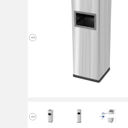
<<
<<