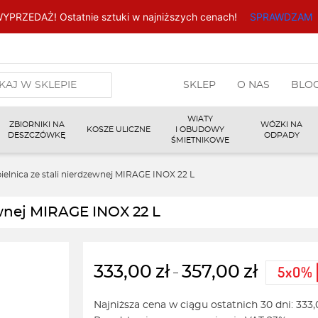
YPRZEDAŻ! Ostatnie sztuki w najniższych cenach!
SPRAWDZAM
arka
SKLEP
O NAS
BLO
w
WIATY
ZBIORNIKI NA
WÓZKI NA
KOSZE ULICZNE
I OBUDOWY
DESZCZÓWKĘ
ODPADY
ŚMIETNIKOWE
elnica ze stali nierdzewnej MIRAGE INOX 22 L
ewnej MIRAGE INOX 22 L
333,00
zł
357,00
zł
–
Zakres
cen:
Najniższa cena w ciągu ostatnich 30 dni:
333,
od