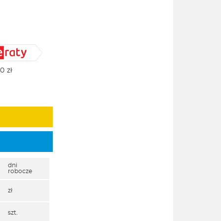
00
zł
dni
robocze
zł
szt.