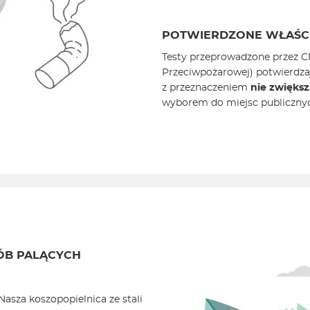
POTWIERDZONE WŁAŚC
Testy przeprowadzone przez
Przeciwpożarowej) potwierdza
z przeznaczeniem
nie zwiększ
wyborem do miejsc publicznyc
ÓB PALĄCYCH
asza koszopopielnica ze stali