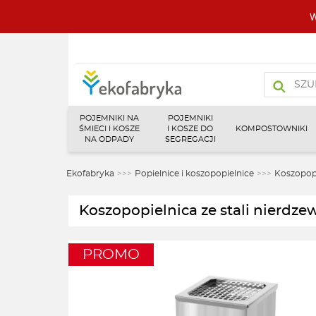
W
Wyszukiw
produktó
POJEMNIKI NA
POJEMNIKI
ŚMIECI I KOSZE
I KOSZE DO
KOMPOSTOWNIKI
NA ODPADY
SEGREGACJI
Ekofabryka
>>>
Popielnice i koszopopielnice
>>>
Koszopopi
Koszopopielnica ze stali nierdz
PROMO