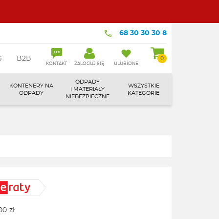
68 30 30 30 8
G
B2B
0
KONTAKT
ZALOGUJ SIĘ
ULUBIONE
ODPADY
KONTENERY NA
WSZYSTKIE
I MATERIAŁY
ODPADY
KATEGORIE
NIEBEZPIECZNE
00
zł