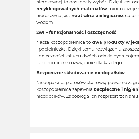
nierdzewnej to doskonały wybór! Dzięki zastoso
recyklingowalnych materiałów
minimalizujem
nierdzewna jest
neutralna biologicznie
, co oz
wodom.
2w1 – funkcjonalność i oszczędność
Nasza koszopopielnica to
dwa produkty w je
i popielniczka. Dzięki temu rozwiązaniu zaoszcz
konieczności zakupu dwóch oddzielnych pojem
i ekonomiczne rozwiązanie dla każdego.
Bezpieczne składowanie niedopałków
Niedopałki papierosów stanowią poważne zagro
koszopopielnica zapewnia
bezpieczne i higie
niedopałków. Zapobiega ich rozprzestrzenianiu s