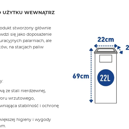
O UŻYTKU WEWNĄTRZ
produkt stworzony głównie
wdzi się jako doposażenie
racyjnych palarniach, ale
ów, na stacjach paliw
y:
ą ze stali nierdzewnej,
woru wrzutowego,
wniająca stabilność i ochronę
większej higieny i wygody
mm.