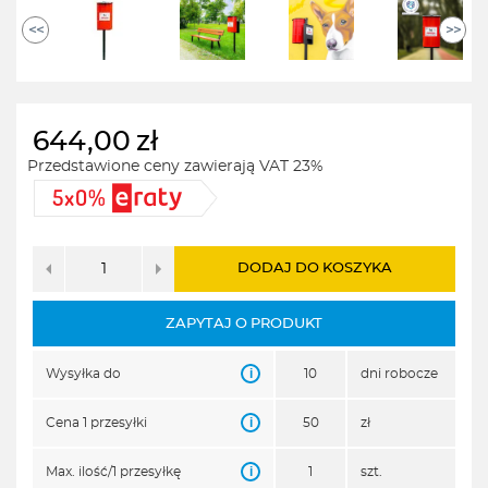
<<
>>
644,00
zł
Przedstawione ceny zawierają VAT 23%
DODAJ DO KOSZYKA
ZAPYTAJ O PRODUKT
i
Wysyłka do
10
dni robocze
i
Cena 1 przesyłki
50
zł
i
Max. ilość/1 przesyłkę
1
szt.