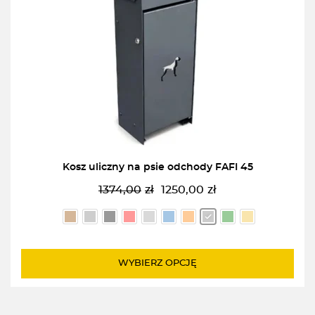
Kosz uliczny na psie odchody FAFI 45
1374,00
zł
1250,00
zł
Pierwotna
Aktualna
cena
cena
wynosiła:
wynosi:
1374,00zł.
1250,00zł.
WYBIERZ OPCJĘ