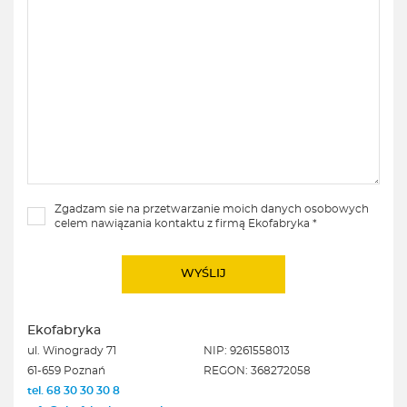
Zgadzam sie na przetwarzanie moich danych osobowych
celem nawiązania kontaktu z firmą Ekofabryka *
Ekofabryka
ul. Winogrady 71
NIP: 9261558013
61-659 Poznań
REGON: 368272058
tel. 68 30 30 30 8