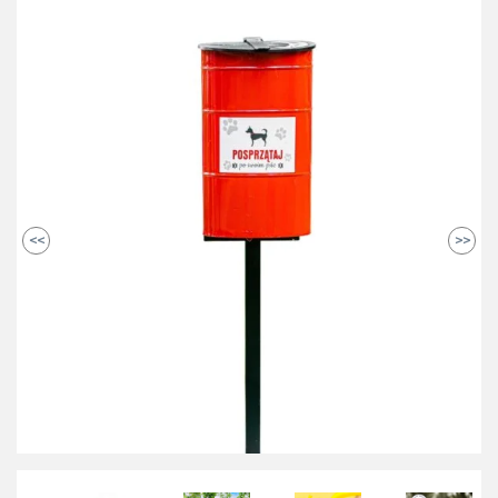
<<
>>