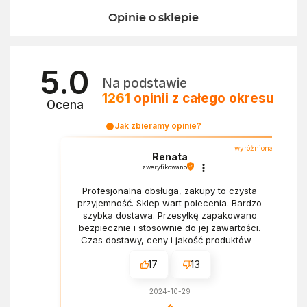
Opinie o sklepie
5.0
Na podstawie
1261
opinii
z całego okresu
Ocena
Jak zbieramy opinie?
wyróżniona
Renata
zweryfikowano
Profesjonalna obsługa, zakupy to czysta
przyjemność. Sklep wart polecenia. Bardzo
szybka dostawa. Przesyłkę zapakowano
bezpiecznie i stosownie do jej zawartości.
Czas dostawy, ceny i jakość produktów -
wszystko bez zarzutów.
17
13
2024-10-29