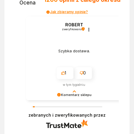
Ocena
Jak zbieramy opinie?
a
ROBERT
zweryfikowano
Szybka dostawa.
1
0
w tym tygodniu
Komentarz sklepu
Bardzo cieszy nas Twoja świetna recenzja!
Ciężko pracujemy, aby sprostać oczekiwaniom
zebranych i zweryfikowanych przez
wszystkich osób zaopatrujących się w
Ekofabryce. Mamy nadzieję, że do nas wrócisz :)
Pozdrawiamy