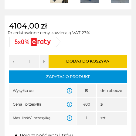
4104,00
zł
Przedstawione ceny zawierają VAT 23%
DODAJ DO KOSZYKA
ZAPYTAJ O PRODUKT
i
Wysyłka do
15
dni robocze
i
Cena 1 przesyłki
400
zł
i
Max. ilość/1 przesyłkę
1
szt.
Pojemność 600 litrów