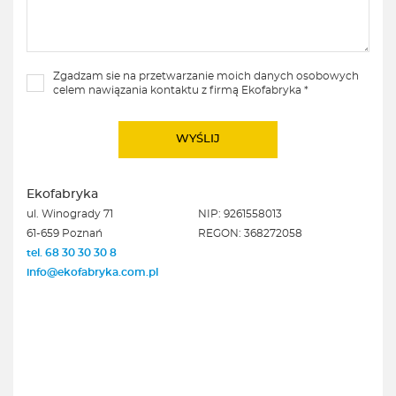
Zgadzam sie na przetwarzanie moich danych osobowych
celem nawiązania kontaktu z firmą Ekofabryka *
Ekofabryka
ul. Winogrady 71
NIP: 9261558013
61-659 Poznań
REGON: 368272058
tel. 68 30 30 30 8
info@ekofabryka.com.pl