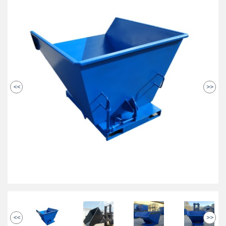
<<
>>
<<
>>