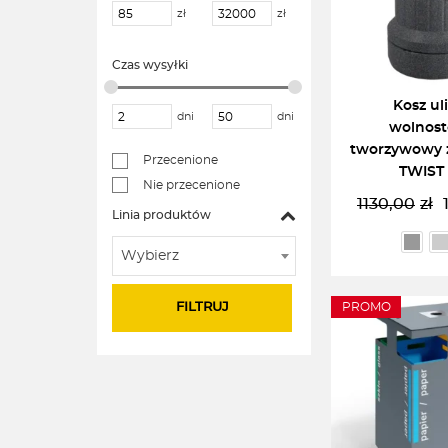
zł
zł
Czas wysyłki
Kosz ul
dni
dni
wolnost
tworzywowy 
Przecenione
TWIST 
Nie przecenione
1130,00
zł
P
A
Linia produktów
c
c
Wybierz
w
w
1
1
FILTRUJ
PROMO
WYBIERZ