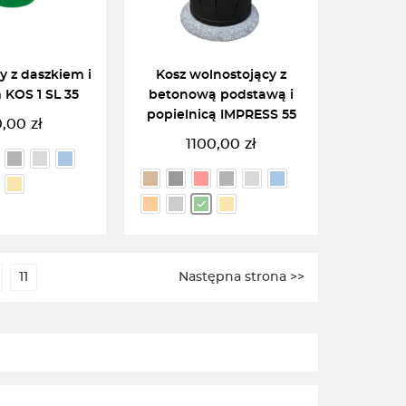
y z daszkiem i
Kosz wolnostojący z
 KOS 1 SL 35
betonową podstawą i
popielnicą IMPRESS 55
0,00
zł
1100,00
zł
RZ OPCJĘ
WYBIERZ OPCJĘ
11
Następna strona >>