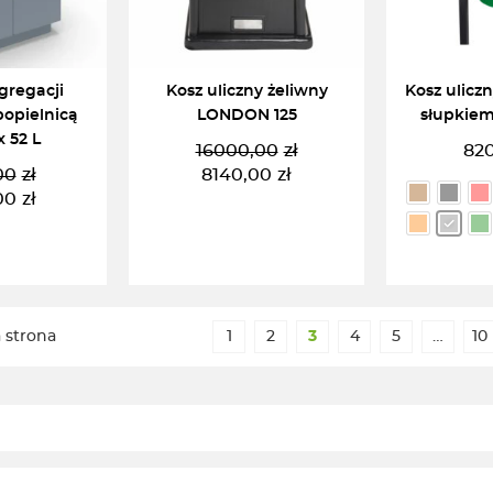
gregacji
Kosz uliczny żeliwny
Kosz uliczn
opielnicą
LONDON 125
słupkiem
x 52 L
16000,00
zł
82
Pierwotna
Aktualna
00
zł
8140,00
zł
ierwotna
ktualna
cena
cena
00
zł
ena
ena
wynosiła:
wynosi:
ynosiła:
ynosi:
16000,00zł.
8140,00zł.
800,00zł.
900,00zł.
KOSZYKA
DODAJ DO KOSZYKA
WYBIE
 strona
1
2
3
4
5
…
10