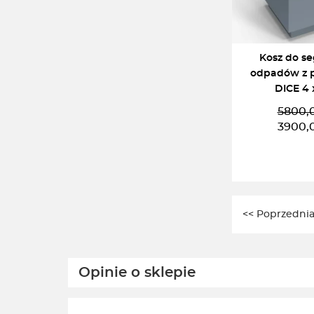
Kosz do se
odpadów z p
DICE 4 
5800,
P
A
3900,
c
c
w
w
5
3
DODAJ DO 
<< Poprzednia
Opinie o sklepie