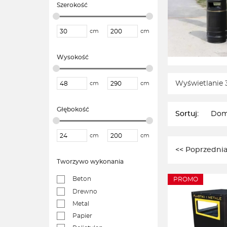
Szerokość
cm
cm
Wysokość
Wyświetlanie 
cm
cm
Głębokość
Sortuj:
cm
cm
<< Poprzednia
Tworzywo wykonania
Beton
PROMO
Drewno
Metal
Papier