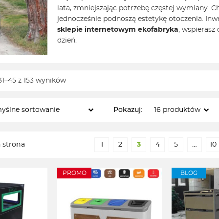
lata, zmniejszając potrzebę częstej wymiany. 
jednocześnie podnoszą estetykę otoczenia. In
sklepie internetowym ekofabryka
, wspierasz 
dzień.
31–45 z 153 wyników
Pokazuj:
 strona
1
2
3
4
5
…
10
PROMO
BLOG