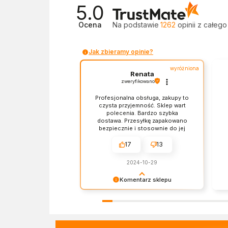
5.0
Ocena
Na podstawie
1262
opinii
z całego
Jak zbieramy opinie?
wyróżniona
Renata
zweryfikowano
Profesjonalna obsługa, zakupy to
czysta przyjemność. Sklep wart
polecenia. Bardzo szybka
dostawa. Przesyłkę zapakowano
bezpiecznie i stosownie do jej
zawartości. Czas dostawy, ceny i
jakość produktów - wszystko bez
17
13
zarzutów.
2024-10-29
Komentarz sklepu
Dziękujemy za miłe słowa!
Ba
Doceniamy czas poświęcony na
re
podzielenie się z nami Twoim
sp
doświadczeniem. Z
os