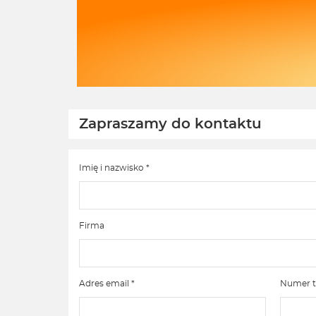
pozdrowieniami, Zespół Ekofabryki
Ek
na
Zapraszamy do kontaktu
Imię i nazwisko *
Firma
Adres email *
Numer t