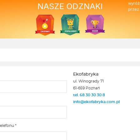
wyróż
NASZE ODZNAKI
ofabryce. Mamy nadzieję, że do
ofertą. Z pozdrowieniami, Zespół
przez
s wrócisz :) Pozdrawiamy
Ekofabryki
Ekofabryka
ul. Winogrady 71
61-659 Poznań
tel. 68 30 30 30 8
info@ekofabryka.com.pl
elefonu *