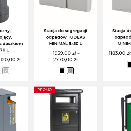
iczny,
Stacja do segregacji
Stacja d
ojący,
odpadów TUDEKS
odpad
z daszkiem
MINIMAL 5×50 L
MINIM
70 L
1939,00
zł
1183,00
zł
–
Zakres
1120,00
zł
2770,00
zł
ierwotna
ktualna
cen:
ena
ena
od
ynosiła:
ynosi:
1939,00zł
130,00zł.
120,00zł.
do
PROMO
 OPCJĘ
WYBIERZ OPCJĘ
WYBIE
2770,00zł