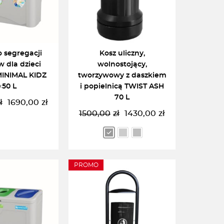
o segregacji
Kosz uliczny,
 dla dzieci
wolnostojący,
INIMAL KIDZ
tworzywowy z daszkiem
×50 L
i popielnicą TWIST ASH
70 L
ł
1690,00
zł
Pierwotna
Aktualna
1500,00
zł
1430,00
zł
cena
cena
Pierwotna
Aktualna
wynosiła:
wynosi:
cena
cena
1990,00zł.
1690,00zł.
wynosiła:
wynosi:
1500,00zł.
1430,00zł.
PROMO
DO KOSZYKA
WYBIERZ OPCJĘ