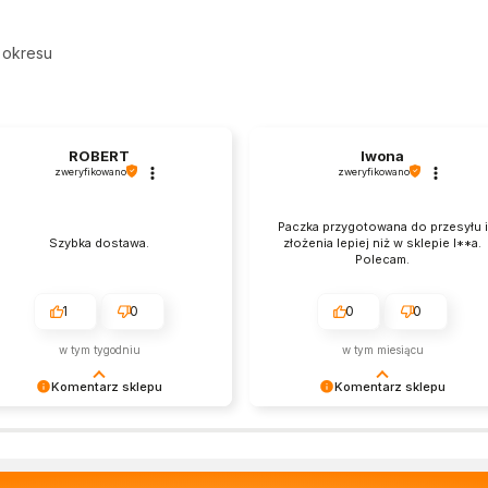
 okresu
ROBERT
Iwona
zweryfikowano
zweryfikowano
Paczka przygotowana do przesyłu i
Szybka dostawa.
złożenia lepiej niż w sklepie I**a.
Polecam.
1
0
0
0
w tym tygodniu
w tym miesiącu
Komentarz sklepu
Komentarz sklepu
rdzo cieszy nas Twoja świetna
Cieszy nas Twoja miła opinia i
cenzja! Ciężko pracujemy, aby
zaufanie. Jesteśmy wdzięczni za
rostać oczekiwaniom wszystkich
podzielenie się nią z innymi
ób zaopatrujących się w
osobami zainteresowanymi naszą