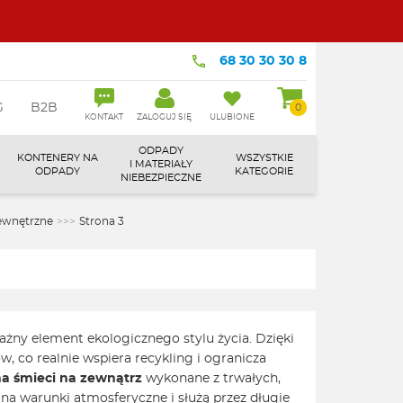
68 30 30 30 8
G
B2B
0
KONTAKT
ZALOGUJ SIĘ
ULUBIONE
ODPADY
KONTENERY NA
WSZYSTKIE
I MATERIAŁY
ODPADY
KATEGORIE
NIEBEZPIECZNE
zewnętrzne
>>>
Strona 3
ażny element ekologicznego stylu życia. Dzięki
, co realnie wspiera recykling i ogranicza
na śmieci na zewnątrz
wykonane z trwałych,
a warunki atmosferyczne i służą przez długie