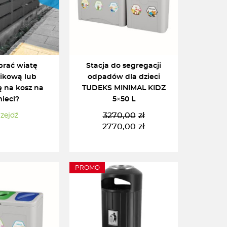
brać wiatę
Stacja do segregacji
ikową lub
odpadów dla dzieci
 na kosz na
TUDEKS MINIMAL KIDZ
ieci?
5×50 L
3270,00
zł
zejdź
Pierwotna
Aktualna
2770,00
zł
cena
cena
wynosiła:
wynosi:
3270,00zł.
2770,00zł.
PROMO
DODAJ DO KOSZYKA