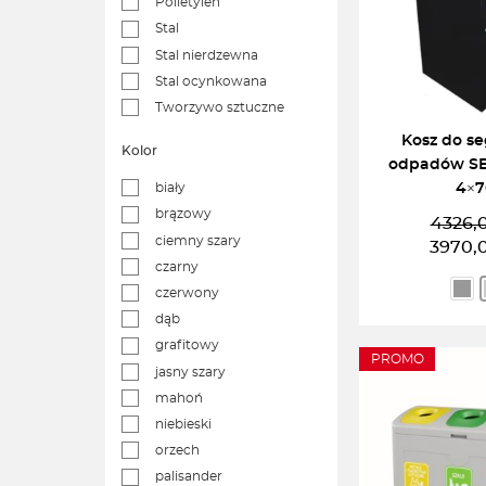
Polietylen
Stal
Stal nierdzewna
Stal ocynkowana
Tworzywo sztuczne
Kosz do se
Kolor
odpadów S
4×7
biały
brązowy
4326,
ciemny szary
P
A
3970,
czarny
c
c
w
w
czerwony
4
3
dąb
grafitowy
PROMO
WYBIERZ
jasny szary
mahoń
niebieski
orzech
palisander