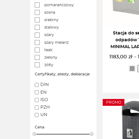
pomarańczowy
sosna
srebrny
stalowy
Stacja do s
szary
odpadów 
szary melanż
MINIMAL LAR
teak
1183,00
zł
–
zielony
Z
żółty
c
o
Certyfikaty, atesty, deklaracje
1
DIN
d
EN
1
ISO
PROMO
WYBIERZ
PZH
UN
Cena