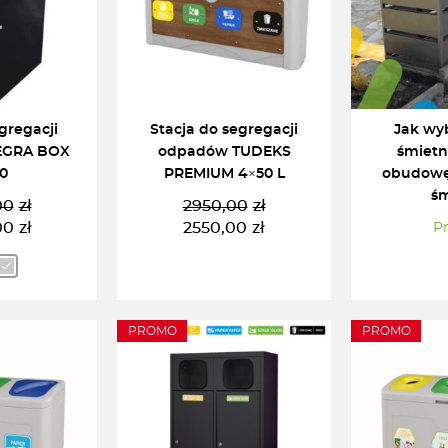
gregacji
Stacja do segregacji
Jak wy
EGRA BOX
odpadów TUDEKS
śmietn
0
PREMIUM 4×50 L
obudowę
śm
00
zł
2950,00
zł
ierwotna
ktualna
Pierwotna
Aktualna
00
zł
2550,00
zł
Pr
ena
ena
cena
cena
ynosiła:
ynosi:
wynosiła:
wynosi:
326,00zł.
970,00zł.
2950,00zł.
2550,00zł.
PROMO
PROMO
 OPCJĘ
DODAJ DO KOSZYKA