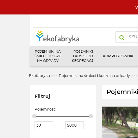
W
Wyszukiw
produktó
POJEMNIKI NA
POJEMNIKI
ŚMIECI I KOSZE
I KOSZE DO
KOMPOSTOWNIKI
NA ODPADY
SEGREGACJI
Ekofabryka
>>>
Pojemniki na śmieci i kosze na odpady
>>>
Pojemniki
Filtruj
Pojemność
l
l