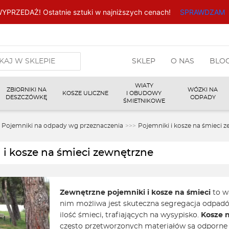
YPRZEDAŻ! Ostatnie sztuki w najniższych cenach!
SPRAWDZAM
arka
SKLEP
O NAS
BLO
w
WIATY
ZBIORNIKI NA
WÓZKI NA
KOSZE ULICZNE
I OBUDOWY
DESZCZÓWKĘ
ODPADY
ŚMIETNIKOWE
Pojemniki na odpady wg przeznaczenia
>>>
Pojemniki i kosze na śmieci 
 i kosze na śmieci zewnętrzne
Zewnętrzne pojemniki i kosze na śmieci
to w
nim możliwa jest skuteczna segregacja odpadów
ilość śmieci, trafiających na wysypisko.
Kosze 
często przetworzonych materiałów są odporne n