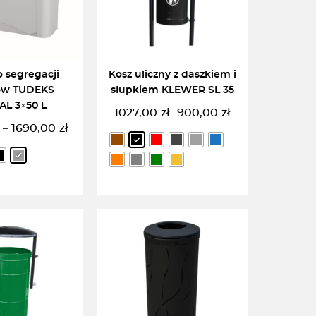
o segregacji
Kosz uliczny z daszkiem i
ów TUDEKS
słupkiem KLEWER SL 35
AL 3×50 L
1027,00
zł
900,00
zł
Pierwotna
Aktualna
1690,00
zł
–
Zakres
cena
cena
cen:
wynosiła:
wynosi:
od
1027,00zł.
900,00zł.
1183,00zł
do
1690,00zł
RZ OPCJĘ
WYBIERZ OPCJĘ