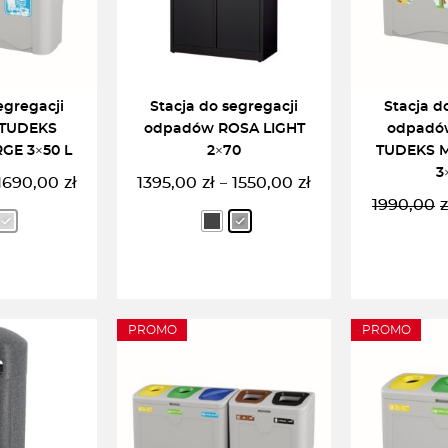
egregacji
Stacja do segregacji
Stacja d
TUDEKS
odpadów ROSA LIGHT
odpadów
GE 3×50 L
2×70
TUDEKS M
3
1690,00
zł
1395,00
zł
1550,00
zł
–
akres
Zakres
1990,00
z
en:
cen:
d
od
183,00zł
1395,00zł
o
do
690,00zł
1550,00zł
PROMO
PROMO
 OPCJĘ
WYBIERZ OPCJĘ
DODAJ 