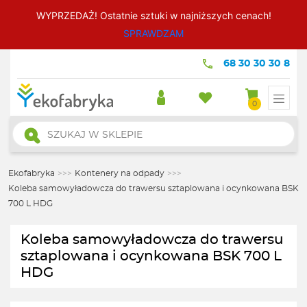
WYPRZEDAŻ! Ostatnie sztuki w najniższych cenach!
SPRAWDZAM
68 30 30 30 8
0
Wyszukiwarka
produktów
Ekofabryka
>>>
Kontenery na odpady
>>>
Koleba samowyładowcza do trawersu sztaplowana i ocynkowana BSK
700 L HDG
Koleba samowyładowcza do trawersu
sztaplowana i ocynkowana BSK 700 L
HDG