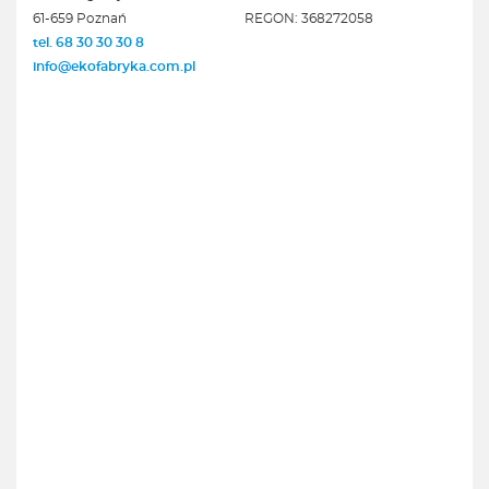
61-659 Poznań
REGON: 368272058
tel. 68 30 30 30 8
info@ekofabryka.com.pl