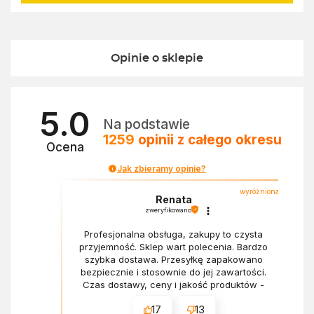
Opinie o sklepie
5.0
Na podstawie
1259
opinii
z całego okresu
Ocena
Jak zbieramy opinie?
wyróżniona
Renata
zweryfikowano
Profesjonalna obsługa, zakupy to czysta
przyjemność. Sklep wart polecenia. Bardzo
szybka dostawa. Przesyłkę zapakowano
bezpiecznie i stosownie do jej zawartości.
Czas dostawy, ceny i jakość produktów -
wszystko bez zarzutów.
17
13