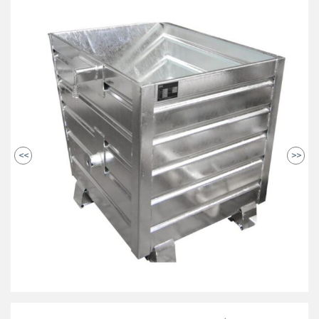
<<
>>