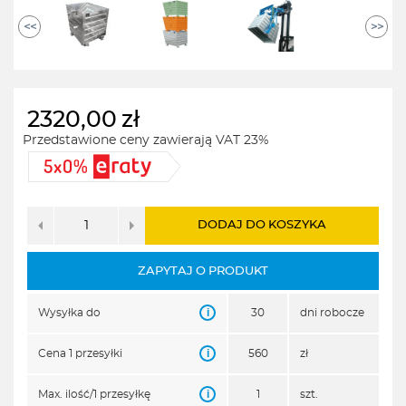
<<
>>
2320,00
zł
Przedstawione ceny zawierają VAT 23%
DODAJ DO KOSZYKA
ZAPYTAJ O PRODUKT
i
Wysyłka do
30
dni robocze
i
Cena 1 przesyłki
560
zł
i
Max. ilość/1 przesyłkę
1
szt.