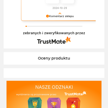
2024-10-29
Komentarz sklepu
Dziękujemy za miłe słowa! Doceniamy czas
poświęcony na podzielenie się z nami Twoim
zebranych i zweryfikowanych przez
doświadczeniem. Z pozdrowieniami, Zespół
Ekofabryki
Oceny produktu
NASZE ODZNAKI
wyróżnienia są przyznawane przez