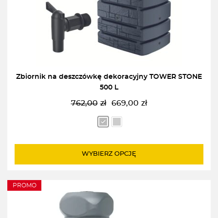
Zbiornik na deszczówkę dekoracyjny TOWER STONE
500 L
762,00
zł
669,00
zł
Pierwotna
Aktualna
cena
cena
wynosiła:
wynosi:
762,00zł.
669,00zł.
WYBIERZ OPCJĘ
PROMO