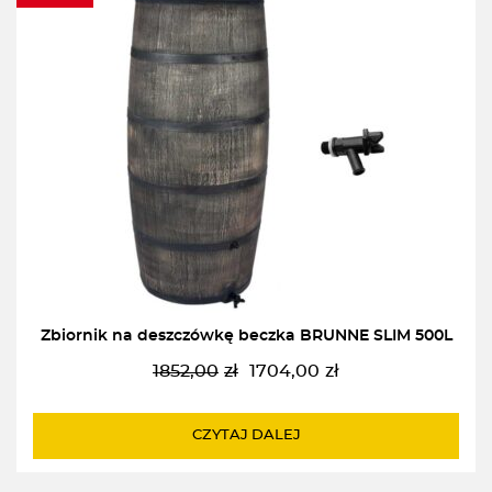
Zbiornik na deszczówkę beczka BRUNNE SLIM 500L
1852,00
zł
1704,00
zł
Pierwotna
Aktualna
cena
cena
wynosiła:
wynosi:
CZYTAJ DALEJ
1852,00zł.
1704,00zł.