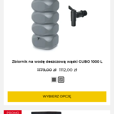
Zbiornik na wodę deszczową wąski GUBO 1000 L
1179,00
zł
1112,00
zł
Pierwotna
Aktualna
cena
cena
wynosiła:
wynosi:
1179,00zł.
1112,00zł.
WYBIERZ OPCJĘ
PROMO