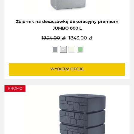
Zbiornik na deszczówkę dekoracyjny premium
JUMBO 800 L
1954,00
zł
1843,00
zł
Pierwotna
Aktualna
cena
cena
wynosiła:
wynosi:
1954,00zł.
1843,00zł.
WYBIERZ OPCJĘ
PROMO