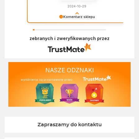
2024-10-29
Komentarz sklepu
Dziękujemy za miłe słowa! Doceniamy czas
poświęcony na podzielenie się z nami Twoim
zebranych i zweryfikowanych przez
doświadczeniem. Z pozdrowieniami, Zespół
Ekofabryki
NASZE ODZNAKI
wyróżnienia są przyznawane przez
Zapraszamy do kontaktu