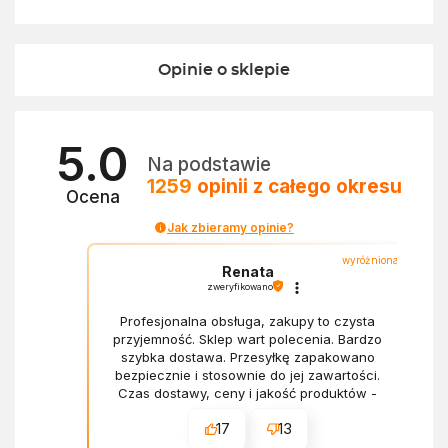
Opinie o sklepie
5.0
Na podstawie
1259
opinii
z całego okresu
Ocena
Jak zbieramy opinie?
wyróżniona
Renata
zweryfikowano
Profesjonalna obsługa, zakupy to czysta
przyjemność. Sklep wart polecenia. Bardzo
szybka dostawa. Przesyłkę zapakowano
bezpiecznie i stosownie do jej zawartości.
Czas dostawy, ceny i jakość produktów -
wszystko bez zarzutów.
17
13