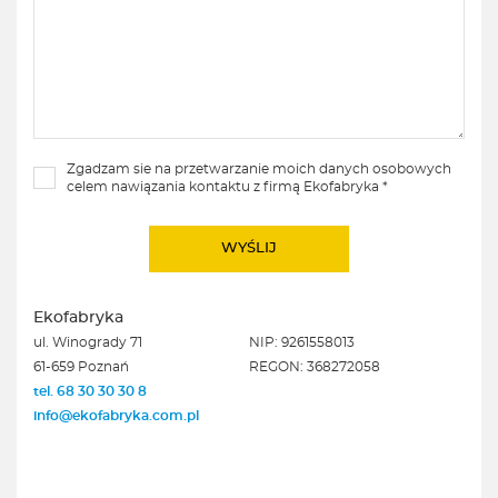
Zgadzam sie na przetwarzanie moich danych osobowych
celem nawiązania kontaktu z firmą Ekofabryka *
Ekofabryka
ul. Winogrady 71
NIP: 9261558013
61-659 Poznań
REGON: 368272058
tel. 68 30 30 30 8
info@ekofabryka.com.pl