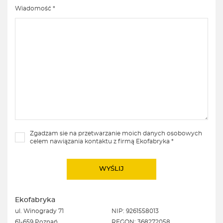
Wiadomość *
Zgadzam sie na przetwarzanie moich danych osobowych
celem nawiązania kontaktu z firmą Ekofabryka *
Ekofabryka
ul. Winogrady 71
NIP: 9261558013
61-659 Poznań
REGON: 368272058