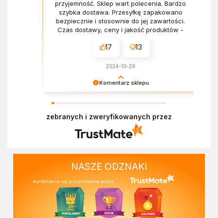
przyjemność. Sklep wart polecenia. Bardzo
szybka dostawa. Przesyłkę zapakowano
bezpiecznie i stosownie do jej zawartości.
Czas dostawy, ceny i jakość produktów -
wszystko bez zarzutów.
17
13
2024-10-29
Komentarz sklepu
Dziękujemy za miłe słowa! Doceniamy czas
poświęcony na podzielenie się z nami Twoim
zebranych i zweryfikowanych przez
doświadczeniem. Z pozdrowieniami, Zespół
Ekofabryki
NASZE ODZNAKI
wyróżnienia są przyznawane przez