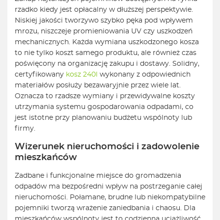
rzadko kiedy jest opłacalny w dłuższej perspektywie.
Niskiej jakości tworzywo szybko pęka pod wpływem
mrozu, niszczeje promieniowania UV czy uszkodzeń
mechanicznych. Każda wymiana uszkodzonego kosza
to nie tylko koszt samego produktu, ale również czas
poświęcony na organizację zakupu i dostawy. Solidny,
certyfikowany
kosz 240l
wykonany z odpowiednich
materiałów posłuży bezawaryjnie przez wiele lat.
Oznacza to rzadsze wymiany i przewidywalne koszty
utrzymania systemu gospodarowania odpadami, co
jest istotne przy planowaniu budżetu wspólnoty lub
firmy.
Wizerunek nieruchomości i zadowolenie
mieszkańców
Zadbane i funkcjonalne miejsce do gromadzenia
odpadów ma bezpośredni wpływ na postrzeganie całej
nieruchomości. Połamane, brudne lub niekompatybilne
pojemniki tworzą wrażenie zaniedbania i chaosu. Dla
mieszkańców wspólnoty jest to codzienna uciążliwość,