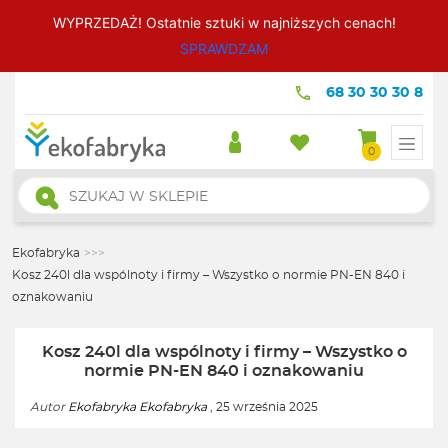
WYPRZEDAŻ! Ostatnie sztuki w najniższych cenach!
SPRAWDZAM
68 30 30 30 8
0
Wyszukiwarka
produktów
Ekofabryka
>>>
Kosz 240l dla wspólnoty i firmy – Wszystko o normie PN-EN 840 i
oznakowaniu
Kosz 240l dla wspólnoty i firmy – Wszystko o
normie PN-EN 840 i oznakowaniu
Autor
Ekofabryka Ekofabryka
, 25 września 2025