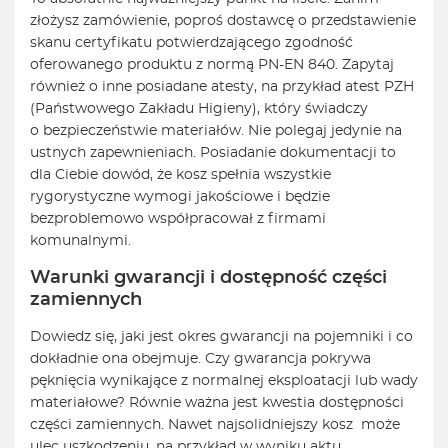
złożysz zamówienie, poproś dostawcę o przedstawienie
skanu certyfikatu potwierdzającego zgodność
oferowanego produktu z normą PN-EN 840. Zapytaj
również o inne posiadane atesty, na przykład atest PZH
(Państwowego Zakładu Higieny), który świadczy
o bezpieczeństwie materiałów. Nie polegaj jedynie na
ustnych zapewnieniach. Posiadanie dokumentacji to
dla Ciebie dowód, że kosz spełnia wszystkie
rygorystyczne wymogi jakościowe i będzie
bezproblemowo współpracował z firmami
komunalnymi.
Warunki gwarancji i dostępność części
zamiennych
Dowiedz się, jaki jest okres gwarancji na pojemniki i co
dokładnie ona obejmuje. Czy gwarancja pokrywa
pęknięcia wynikające z normalnej eksploatacji lub wady
materiałowe? Równie ważna jest kwestia dostępności
części zamiennych. Nawet najsolidniejszy kosz może
ulec uszkodzeniu, na przykład w wyniku aktu