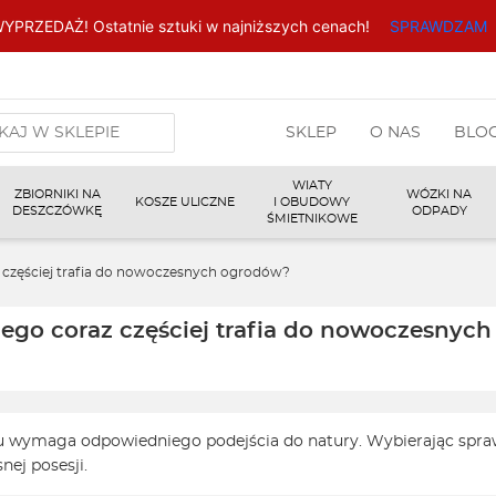
YPRZEDAŻ! Ostatnie sztuki w najniższych cenach!
SPRAWDZAM
arka
SKLEP
O NAS
BLO
w
WIATY
ZBIORNIKI NA
WÓZKI NA
KOSZE ULICZNE
I OBUDOWY
DESZCZÓWKĘ
ODPADY
ŚMIETNIKOWE
częściej trafia do nowoczesnych ogrodów?
go coraz częściej trafia do nowoczesnyc
u wymaga odpowiedniego podejścia do natury. Wybierając spra
ej posesji.