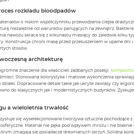
ązań.
 proces rozkładu bioodpadów
ateriałów o niskim współczynniku przewodzenia ciepła drastyc
urę niezależnie od warunków panujących na zewnątrz. Bakterie 
nia nawozu skraca się z kilkunastu miesięcy do zaledwie kilku t
 Konstrukcja chroni masę przed przesuszeniem w upalne dni i
rtych stosów.
owoczesną architekturę
omne znaczenie dla właścicieli zadbanych posesji.
komposto
śmieci. Stonowana kolorystyka i matowe wykończenia sprawiają ż
 działki. Dopracowane detale takie jak ukryte zawiasy czy er
ówno do klasycznych jak i modernistycznych budynków. Zyskuje
u a wieloletnia trwałość
ystuje się wyselekcjonowane tworzywa sztuczne pochodzące z
osferyczne. Materiał nie pęka pod wpływem mrozu i nie blakni
órym zmagają się posiadacze drewnianych skrzyń. Solidna konst