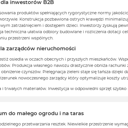
y dla inwestorów B2B
wania produktów spełniających rygorystyczne normy jakościowe
tworzywie. Konstrukcja pozbawiona ostrych krawędzi minimalizu
wym zatrzaśnięciem i dostępem dzieci. Inwestorzy zyskują pewn
ja techniczna ułatwia odbiory budowlane i rozliczenia dotacji 
aniu przestrzeni wspólnych.
dla zarządców nieruchomości
estiż osiedla w oczach obecnych i przyszłych mieszkańców. Ws
obów. Produkcja własnego nawozu drastycznie obniża rachunki z
obniżenie czynszów. Pielęgnacja zieleni staje się tańsza dzię
wizerunek nowoczesnego zarządcy który optymalizuje koszty ut
i trwałych materiałów. Inwestycja w odpowiedni sprzęt szybko 
 do małego ogrodu i na taras
odzielnego przetwarzania resztek. Niewielkie przestrzenie wyma