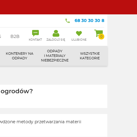
68 30 30 30 8
G
B2B
0
KONTAKT
ZALOGUJ SIĘ
ULUBIONE
ODPADY
KONTENERY NA
WSZYSTKIE
I MATERIAŁY
ODPADY
KATEGORIE
NIEBEZPIECZNE
h ogrodów?
wdzone metody przetwarzania materii