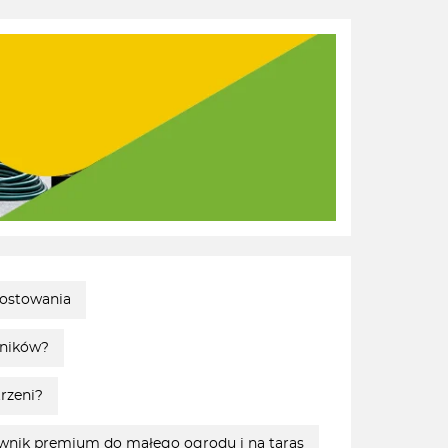
postowania
mników?
rzeni?
ik premium do małego ogrodu i na taras