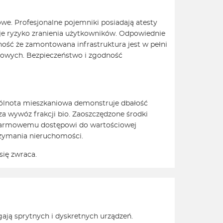
. Profesjonalne pojemniki posiadają atesty
je ryzyko zranienia użytkowników. Odpowiednie
ość że zamontowana infrastruktura jest w pełni
celowych. Bezpieczeństwo i zgodność
pólnota mieszkaniowa demonstruje dbałość
a wywóz frakcji bio. Zaoszczędzone środki
ki darmowemu dostępowi do wartościowej
rzymania nieruchomości.
się zwraca.
gają sprytnych i dyskretnych urządzeń.