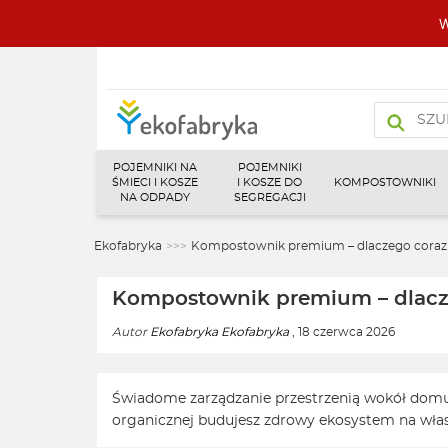
W
Wyszukiw
produktó
POJEMNIKI NA
POJEMNIKI
ŚMIECI I KOSZE
I KOSZE DO
KOMPOSTOWNIKI
NA ODPADY
SEGREGACJI
Ekofabryka
>>>
Kompostownik premium – dlaczego coraz 
Kompostownik premium – dlacze
Autor
Ekofabryka Ekofabryka
, 18 czerwca 2026
Świadome zarządzanie przestrzenią wokół dom
organicznej budujesz zdrowy ekosystem na własn