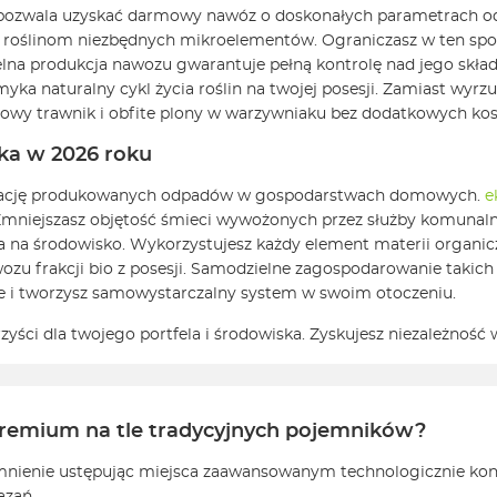
ch pozwala uzyskać darmowy nawóz o doskonałych parametrach 
a roślinom niezbędnych mikroelementów. Ograniczasz w ten sp
a produkcja nawozu gwarantuje pełną kontrolę nad jego składem
yka naturalny cykl życia roślin na twojej posesji. Zamiast wy
zdrowy trawnik i obfite plony w warzywniaku bez dodatkowych k
ka w 2026 roku
izację produkowanych odpadów w gospodarstwach domowych.
e
Zmniejszasz objętość śmieci wywożonych przez służby komunalne
ywa na środowisko. Wykorzystujesz każdy element materii organi
zu frakcji bio z posesji. Samodzielne zagospodarowanie takich
ie i tworzysz samowystarczalny system w swoim otoczeniu.
ci dla twojego portfela i środowiska. Zyskujesz niezależność w 
remium na tle tradycyjnych pojemników?
omnienie ustępując miejsca zaawansowanym technologicznie ko