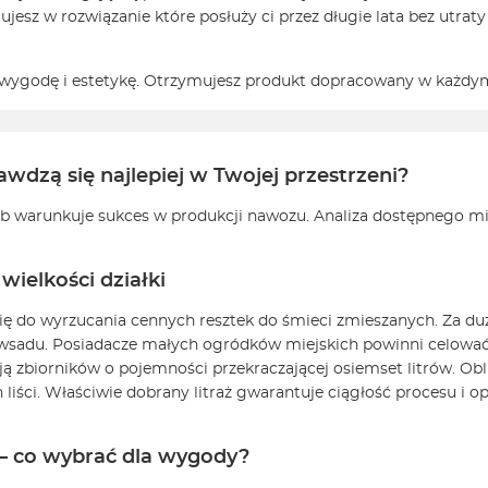
ujesz w rozwiązanie które posłuży ci przez długie lata bez utrat
wygodę i estetykę. Otrzymujesz produkt dopracowany w każdym
wdzą się najlepiej w Twojej przestrzeni?
 warunkuje sukces w produkcji nawozu. Analiza dostępnego mie
ielkości działki
cię do wyrzucania cennych resztek do śmieci zmieszanych. Za du
 wsadu. Posiadacze małych ogródków miejskich powinni celować 
ją zbiorników o pojemności przekraczającej osiemset litrów. O
h liści. Właściwie dobrany litraż gwarantuje ciągłość procesu 
 – co wybrać dla wygody?