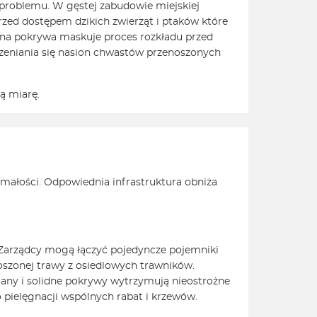
ą problemu. W gęstej zabudowie miejskiej
zed dostępem dzikich zwierząt i ptaków które
czna pokrywa maskuje proces rozkładu przed
trzeniania się nasion chwastów przenoszonych
ą miarę.
małości. Odpowiednia infrastruktura obniża
arządcy mogą łączyć pojedyncze pojemniki
oszonej trawy z osiedlowych trawników.
ciany i solidne pokrywy wytrzymują nieostrożne
pielęgnacji wspólnych rabat i krzewów.