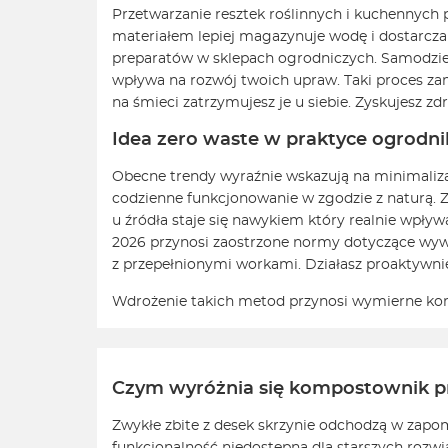
Przetwarzanie resztek roślinnych i kuchenny
materiałem lepiej magazynuje wodę i dostarcz
preparatów w sklepach ogrodniczych. Samodzieln
wpływa na rozwój twoich upraw. Taki proces zam
na śmieci zatrzymujesz je u siebie. Zyskujesz 
Idea zero waste w praktyce ogrodni
Obecne trendy wyraźnie wskazują na minimal
codzienne funkcjonowanie w zgodzie z naturą. 
u źródła staje się nawykiem który realnie wpł
2026 przynosi zaostrzone normy dotyczące wywo
z przepełnionymi workami. Działasz proaktywn
Wdrożenie takich metod przynosi wymierne korzyś
Czym wyróżnia się kompostownik p
Zwykłe zbite z desek skrzynie odchodzą w zap