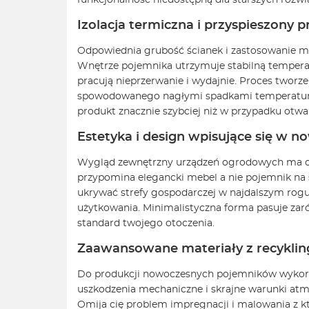
funkcjonalność niedostępną dla starszych rozwi
Izolacja termiczna i przyspieszony
Odpowiednia grubość ścianek i zastosowanie m
Wnętrze pojemnika utrzymuje stabilną temperat
pracują nieprzerwanie i wydajnie. Proces tworze
spowodowanego nagłymi spadkami temperatury.
produkt znacznie szybciej niż w przypadku otwa
Estetyka i design wpisujące się w n
Wygląd zewnętrzny urządzeń ogrodowych ma ogr
przypomina elegancki mebel a nie pojemnik na 
ukrywać strefy gospodarczej w najdalszym rogu
użytkowania. Minimalistyczna forma pasuje zar
standard twojego otoczenia.
Zaawansowane materiały z recykling
Do produkcji nowoczesnych pojemników wykorz
uszkodzenia mechaniczne i skrajne warunki atm
Omija cię problem impregnacji i malowania z kt