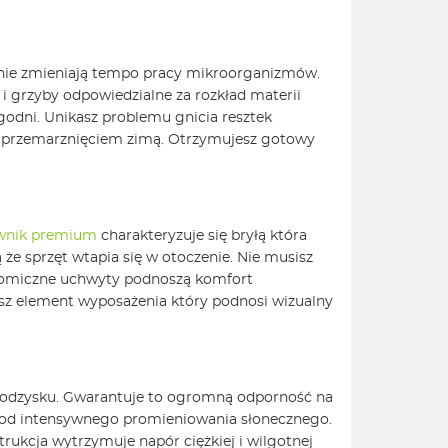
znie zmieniają tempo pracy mikroorganizmów.
i grzyby odpowiedzialne za rozkład materii
ygodni. Unikasz problemu gnicia resztek
 przemarznięciem zimą. Otrzymujesz gotowy
wnik premium
charakteryzuje się bryłą która
e sprzęt wtapia się w otoczenie. Nie musisz
gonomiczne uchwyty podnoszą komfort
sz element wyposażenia który podnosi wizualny
 odzysku. Gwarantuje to ogromną odporność na
e od intensywnego promieniowania słonecznego.
rukcja wytrzymuje napór ciężkiej i wilgotnej