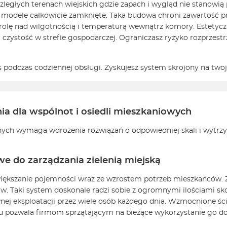
ozległych terenach wiejskich gdzie zapach i wygląd nie stanowi
modele całkowicie zamknięte. Taka budowa chroni zawartość pr
ntrolę nad wilgotnością i temperaturą wewnątrz komory. Estety
i czystość w strefie gospodarczej. Ograniczasz ryzyko rozprzes
podczas codziennej obsługi. Zyskujesz system skrojony na twoj
 dla wspólnot i osiedli mieszkaniowych
ych wymaga wdrożenia rozwiązań o odpowiedniej skali i wytrzy
 do zarządzania zielenią miejską
kszanie pojemności wraz ze wzrostem potrzeb mieszkańców. Z
. Taki system doskonale radzi sobie z ogromnymi ilościami sk
ywnej eksploatacji przez wiele osób każdego dnia. Wzmocnione ś
 pozwala firmom sprzątającym na bieżące wykorzystanie go do 