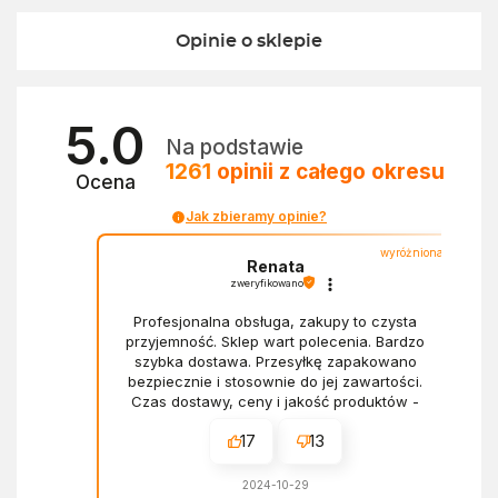
Opinie o sklepie
5.0
Na podstawie
1261
opinii
z całego okresu
Ocena
Jak zbieramy opinie?
wyróżniona
Renata
zweryfikowano
Profesjonalna obsługa, zakupy to czysta
przyjemność. Sklep wart polecenia. Bardzo
szybka dostawa. Przesyłkę zapakowano
bezpiecznie i stosownie do jej zawartości.
Czas dostawy, ceny i jakość produktów -
wszystko bez zarzutów.
17
13
2024-10-29