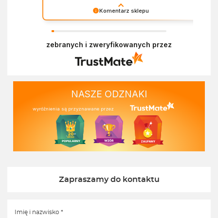
Komentarz sklepu
Dziękujemy za miłe słowa! Doceniamy czas
poświęcony na podzielenie się z nami Twoim
zebranych i zweryfikowanych przez
doświadczeniem. Z pozdrowieniami, Zespół
Ekofabryki
NASZE ODZNAKI
wyróżnienia są przyznawane przez
Zapraszamy do kontaktu
Imię i nazwisko *