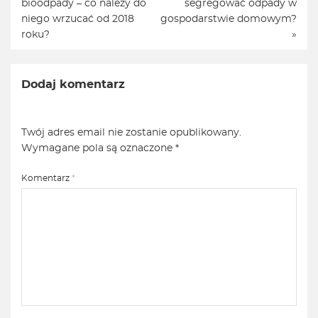
bioodpady – co należy do
segregować odpady w
niego wrzucać od 2018
gospodarstwie domowym?
roku?
»
Dodaj komentarz
Twój adres email nie zostanie opublikowany.
Wymagane pola są oznaczone
*
Komentarz
*