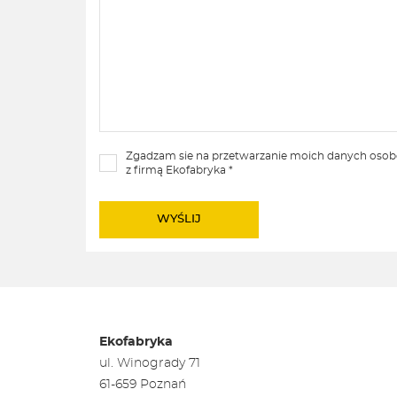
Zgadzam sie na przetwarzanie moich danych oso
z firmą Ekofabryka *
Ekofabryka
ul. Winogrady 71
61-659 Poznań