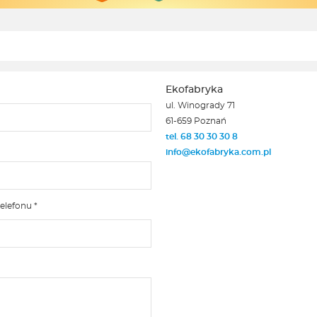
Ekofabryka
ul. Winogrady 71
61-659 Poznań
tel. 68 30 30 30 8
info@ekofabryka.com.pl
elefonu *