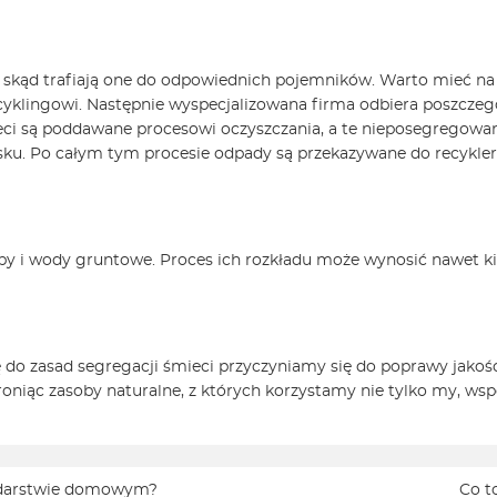
skąd trafiają one do odpowiednich pojemników. Warto mieć na u
ecyklingowi. Następnie wyspecjalizowana firma odbiera poszczeg
 są poddawane procesowi oczyszczania, a te nieposegregowane 
sku. Po całym tym procesie odpady są przekazywane do recykleró
by i wody gruntowe. Proces ich rozkładu może wynosić nawet ki
 do zasad segregacji śmieci przyczyniamy się do poprawy jakoś
iąc zasoby naturalne, z których korzystamy nie tylko my, współ
odarstwie domowym?
Co t