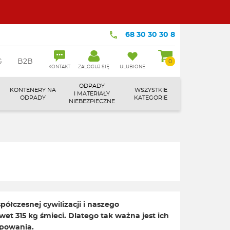
68 30 30 30 8
G
B2B
0
KONTAKT
ZALOGUJ SIĘ
ULUBIONE
ODPADY
KONTENERY NA
WSZYSTKIE
I MATERIAŁY
ODPADY
KATEGORIE
NIEBEZPIECZNE
ółczesnej cywilizacji i naszego
et 315 kg śmieci. Dlatego tak ważna jest ich
ępowania.