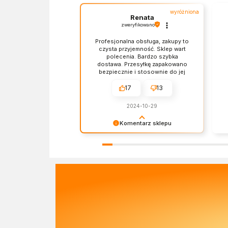
wyróżniona
Renata
zweryfikowano
Profesjonalna obsługa, zakupy to
czysta przyjemność. Sklep wart
polecenia. Bardzo szybka
dostawa. Przesyłkę zapakowano
bezpiecznie i stosownie do jej
zawartości. Czas dostawy, ceny i
jakość produktów - wszystko bez
17
13
zarzutów.
2024-10-29
Komentarz sklepu
Dziękujemy za miłe słowa!
Ba
Doceniamy czas poświęcony na
re
podzielenie się z nami Twoim
sp
doświadczeniem. Z
os
pozdrowieniami, Zespół Ekofabryki
Ek
na