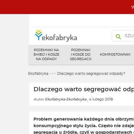
W
Wyszukiw
produktó
POJEMNIKI NA
POJEMNIKI
ŚMIECI I KOSZE
I KOSZE DO
KOMPOSTOWNIKI
NA ODPADY
SEGREGACJI
Ekofabryka
>>>
Dlaczego warto segregować odpady?
Dlaczego warto segregować od
Autor
Ekofabryka Ekofabryka
, 4 lutego 2018
Problem generowania każdego dnia olbrzymiej
konsumpcyjnego stylu życia. Często nie zdaje
segregacja u źródła, czyli w gospodarstwach