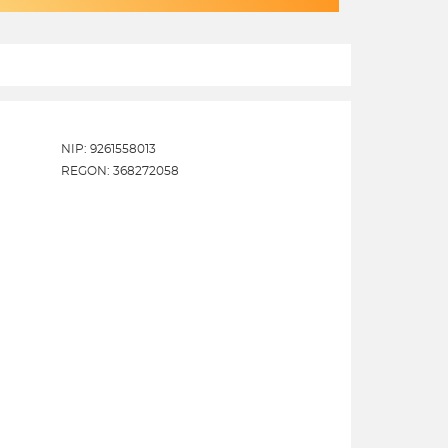
NIP: 9261558013
REGON: 368272058