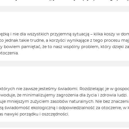
ężką i nie dla wszystkich przyjemną sytuacją – kilka koszy w d
o jednak takie trudne, a korzyści wynikające z tego procesu maj
leży bowiem pamiętać, że to nasz wspólny problem, który dzię
otoczenia.
i, których nie zawsze jesteśmy świadomi. Rozdzielając je w go
 powoduje, że minimalizujemy zagrożenia dla życia i zdrowia lud
je mniejszym zużyciem zasobów naturalnych. Nie bez znaczenia 
szą świadomość ekologiczną i odpowiedzialność za otoczenie, w
as nawyki porządku i oszczędności.