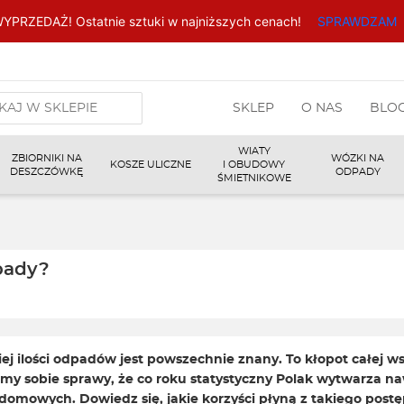
YPRZEDAŻ! Ostatnie sztuki w najniższych cenach!
SPRAWDZAM
arka
SKLEP
O NAS
BLO
w
WIATY
ZBIORNIKI NA
WÓZKI NA
KOSZE ULICZNE
I OBUDOWY
DESZCZÓWKĘ
ODPADY
ŚMIETNIKOWE
pady?
 ilości odpadów jest powszechnie znany. To kłopot całej wsp
my sobie sprawy, że co roku statystyczny Polak wytwarza naw
 domowych. Dowiedz się, jakie korzyści płyną z takiego post