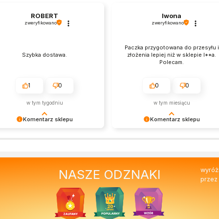
ROBERT
Iwona
zweryfikowano
zweryfikowano
Paczka przygotowana do przesyłu i
Szybka dostawa.
złożenia lepiej niż w sklepie I**a.
Polecam.
1
0
0
0
w tym tygodniu
w tym miesiącu
Komentarz sklepu
Komentarz sklepu
rdzo cieszy nas Twoja świetna
Cieszy nas Twoja miła opinia i
cenzja! Ciężko pracujemy, aby
zaufanie. Jesteśmy wdzięczni za
rostać oczekiwaniom wszystkich
podzielenie się nią z innymi
ób zaopatrujących się w
osobami zainteresowanymi naszą
wyróż
NASZE ODZNAKI
ofabryce. Mamy nadzieję, że do
ofertą. Z pozdrowieniami, Zespół
przez
s wrócisz :) Pozdrawiamy
Ekofabryki