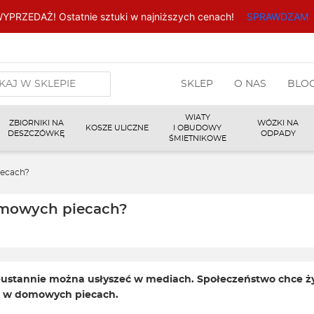
YPRZEDAŻ! Ostatnie sztuki w najniższych cenach!
SPRAWDZAM
arka
SKLEP
O NAS
BLO
w
WIATY
ZBIORNIKI NA
WÓZKI NA
KOSZE ULICZNE
I OBUDOWY
DESZCZÓWKĘ
ODPADY
ŚMIETNIKOWE
iecach?
omowych piecach?
eustannie można usłyszeć w mediach. Społeczeństwo chce żyć 
i w domowych piecach.