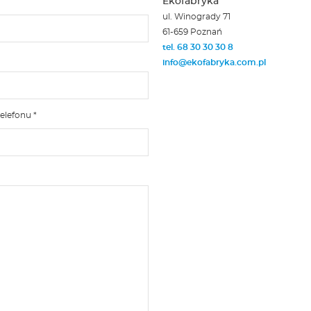
Ekofabryka
ul. Winogrady 71
61-659 Poznań
tel. 68 30 30 30 8
info@ekofabryka.com.pl
elefonu *