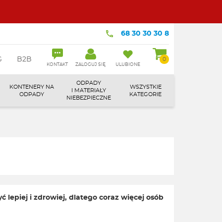
68 30 30 30 8
G
B2B
0
KONTAKT
ZALOGUJ SIĘ
ULUBIONE
ODPADY
KONTENERY NA
WSZYSTKIE
I MATERIAŁY
ODPADY
KATEGORIE
NIEBEZPIECZNE
lepiej i zdrowiej, dlatego coraz więcej osób