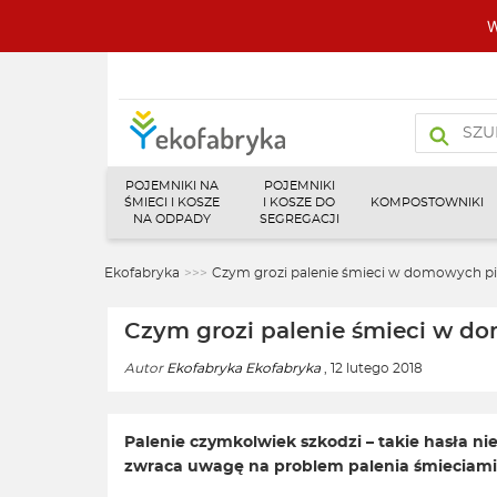
W
Wyszukiw
produktó
POJEMNIKI NA
POJEMNIKI
ŚMIECI I KOSZE
I KOSZE DO
KOMPOSTOWNIKI
NA ODPADY
SEGREGACJI
Ekofabryka
>>>
Czym grozi palenie śmieci w domowych p
Czym grozi palenie śmieci w d
Autor
Ekofabryka Ekofabryka
, 12 lutego 2018
Palenie czymkolwiek szkodzi – takie hasła ni
zwraca uwagę na problem palenia śmieciam