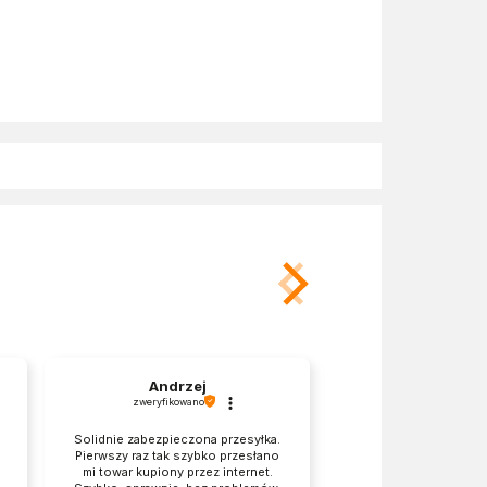
Andrzej
Joanna
zweryfikowano
zweryfikowano
Solidnie zabezpieczona przesyłka.
Termin dostawy 
Pierwszy raz tak szybko przesłano
informacją podan
mi towar kupiony przez internet.
składania zamówienia