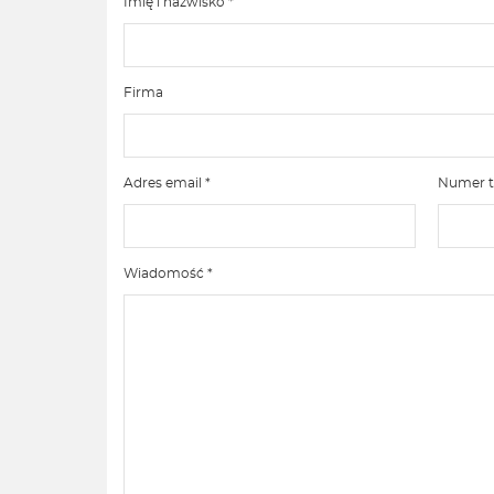
Imię i nazwisko *
Firma
Adres email *
Numer t
Wiadomość *