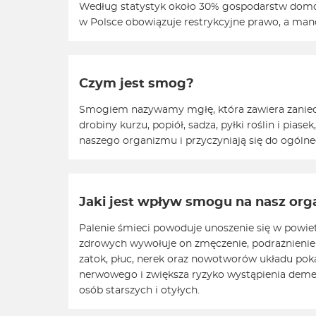
Według statystyk około 30% gospodarstw domowy
w Polsce obowiązuje restrykcyjne prawo, a man
Czym jest smog?
Smogiem nazywamy mgłę, która zawiera zaniecz
drobiny kurzu, popiół, sadza, pyłki roślin i pias
naszego organizmu i przyczyniają się do ogóln
Jaki jest wpływ smogu na nasz or
Palenie śmieci powoduje unoszenie się w powie
zdrowych wywołuje on zmęczenie, podrażnienie s
zatok, płuc, nerek oraz nowotworów układu pok
nerwowego i zwiększa ryzyko wystąpienia demenc
osób starszych i otyłych.