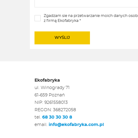
Zgadzam sie na przetwarzanie moich danych oso
z firmą Ekofabryka *
Ekofabryka
ul. Winogrady 71
61-659 Poznań
NIP: 9261558013
REGON: 368272058
tel.
68 30 30 30 8
email.
info@ekofabryka.com.pl