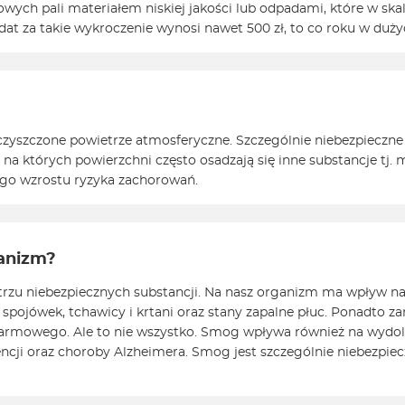
ch pali materiałem niskiej jakości lub odpadami, które w skal
dat za takie wykroczenie wynosi nawet 500 zł, to co roku w du
yszczone powietrze atmosferyczne. Szczególnie niebezpieczne 
ek, na których powierzchni często osadzają się inne substancje tj.
ego wzrostu ryzyka zachorowań.
ganizm?
trzu niebezpiecznych substancji. Na nasz organizm ma wpływ n
pojówek, tchawicy i krtani oraz stany zapalne płuc. Ponadto za
armowego. Ale to nie wszystko. Smog wpływa również na wydolno
ji oraz choroby Alzheimera. Smog jest szczególnie niebezpieczny