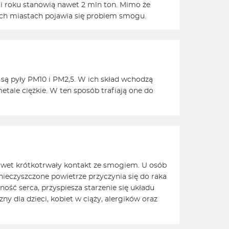
i roku stanowią nawet 2 mln ton. Mimo że
żych miastach pojawia się problem smogu.
są pyły PM10 i PM2,5. W ich skład wchodzą
 metale ciężkie. W ten sposób trafiają one do
awet krótkotrwały kontakt ze smogiem. U osób
nieczyszczone powietrze przyczynia się do raka
ść serca, przyspiesza starzenie się układu
 dla dzieci, kobiet w ciąży, alergików oraz