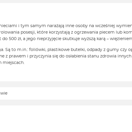
śmieciami i tym samym narażają inne osoby na wcześniej wymi
olowania posesji, które korzystają z ogrzewania piecem lub ko
 500 zł, a jego nieprzyjęcie skutkuje wyższą karą – więzieniem 
a. Są to m.in.: foliówki, plastikowe butelki, odpady z gumy czy 
e z prawem i przyczynia się do osłabienia stanu zdrowia innych o
h miejscach.
twie