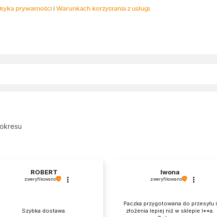
ityka prywatności
i
Warunkach korzystania z usługi.
 okresu
ROBERT
Iwona
zweryfikowano
zweryfikowano
Paczka przygotowana do przesyłu i
Szybka dostawa.
złożenia lepiej niż w sklepie I**a.