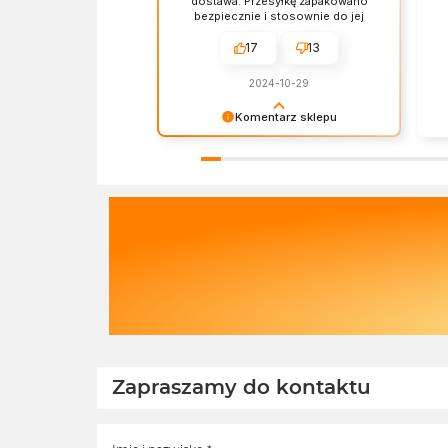
dostawa. Przesyłkę zapakowano
bezpiecznie i stosownie do jej
zawartości. Czas dostawy, ceny i
jakość produktów - wszystko bez
17
13
zarzutów.
2024-10-29
Komentarz sklepu
Dziękujemy za miłe słowa!
Ba
Doceniamy czas poświęcony na
re
podzielenie się z nami Twoim
sp
doświadczeniem. Z
os
pozdrowieniami, Zespół Ekofabryki
Ek
na
Zapraszamy do kontaktu