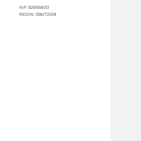
NIP: 9261558013
REGON: 368272058