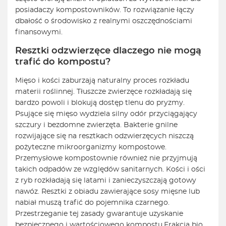
posiadaczy kompostowników. To rozwiązanie łączy
dbałość o środowisko z realnymi oszczędnościami
finansowymi.
Resztki odzwierzęce dlaczego nie mogą
trafić do kompostu?
Mięso i kości zaburzają naturalny proces rozkładu
materii roślinnej. Tłuszcze zwierzęce rozkładają się
bardzo powoli i blokują dostęp tlenu do pryzmy.
Psujące się mięso wydziela silny odór przyciągający
szczury i bezdomne zwierzęta. Bakterie gnilne
rozwijające się na resztkach odzwierzęcych niszczą
pożyteczne mikroorganizmy kompostowe.
Przemysłowe kompostownie również nie przyjmują
takich odpadów ze względów sanitarnych. Kości i ości
z ryb rozkładają się latami i zanieczyszczają gotowy
nawóz. Resztki z obiadu zawierające sosy mięsne lub
nabiał muszą trafić do pojemnika czarnego.
Przestrzeganie tej zasady gwarantuje uzyskanie
bezpiecznego i wartościowego kompostu.
Frakcja bio