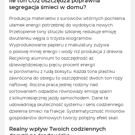
Ile ton CO2 oszczędza poprawna
segregacja śmieci w domu?
Produkcja materiałów z surowców wtórnych pochłania
ułamek energii potrzebnej do wydobycia nowych.
Przetopienie tony stłuczki szklanej redukuje emisję
dwutlenku węgla o trzysta kilogramów.
Wyprodukowanie papieru z makulatury zużywa
o połowę mniej energii i wody niż produkcja z drewna.
Recykling aluminium to oszczędność aż
dziewięćdziesięciu pięciu procent energii
w porównaniu z rudą boksytu. Każda tona plastiku
zawrócona do obiegu to oszczędność dwóch ton ropy
naftowej. Roczna praca jednej rodziny nad
sortowaniem odpadów równoważy emisję spalin
z kilkumiesięcznej jazdy samochodem. Dane te
udowadniają skuteczność systemu i sens codziennego
dzielenia śmieci na frakcje. Systematyczność milionów
gospodarstw domowych tworzy potężny efekt skali.
Realny wpływ Twoich codziennych