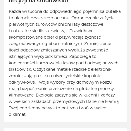
decyzji na środowisko
Każda wrzucona do odpowiedniego pojemnika butelka
to ułamek czystszego oceanu. Ograniczenie zużycia
pierwotnych surowców chroni lasy deszczowe
i naturalne siedliska zwierząt. Prawidłowo
skompostowane obierki przywracają żyzność
zdegradowanym glebom rolniczym. Zmniejszenie
ilości odpadów zmieszanych wydłuża żywotność
istniejących wysypisk śmieci. Zapobiega to
konieczności karczowania lasów pod budowę nowych
składowisk. Odzyskane metale rzadkie z elektroniki
zmniejszają presję na niszczycielskie kopalnie
odkrywkowe. Twoje wybory przy domowym koszu
mają bezpośrednie przełożenie na globalne procesy
klimatyczne. Ekologia zaczyna się w kuchni i kończy
w wielkich zakładach przemysłowych.
Dane nie kłamią.
Twój codzienny nawyk to potężna broń w walce
o klimat.