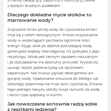
zmieniły zasady gry. Zapomnij o staniu przy zlewie
z każdym brudnym pudełkiem.
Dlaczego dokładne mycie słoików to
marnowanie wody?
Zużywanie litrów pitnej wody do czyszczenia śmieci
mija się z celem ekologicznym. Proces oczyszczania
wody w wodociągach pochłania ogromne ilości
energii. Myjąc słoik po dżemie pod bieżącą wodą
generujesz większy ślad węglowy niż zyskujesz z jego
recyklingu. Woda jest cennym zasobem naturalnym
i jej oszczędzanie ma absolutny priorytet. Wystarczy
usunąć resztki jedzenia łyżką lub ręcznikiem
papierowym. Nie musisz używać detergentów ani
gorącej wody. Opakowanie wrzucone do żółtego lub
zielonego pojemnika nie musi lśnić czystością. Zmiana
tego jednego nawyku obniży twoje rachunki za wodę
i skróci czas spędzany w kuchni.
Jak nowoczesne sortownie radzą sobie
z resztkami jedzenia?