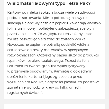
wielomateriałowymi typu Tetra Pak?
Kartony po mleku i sokach budzą wiele wątpliwości
podczas sortowania. Mimo potocznej nazwy nie
składają się one wyłącznie z papieru. Zawierają warstwy
folii aluminiowej i polietylenu zabezpieczające płyn
przed zepsuciem. Ze względu na ten złożony skład
muszą bezwzględnie trafiać do żółtego worka.
Nowoczesne papiernie potrafią oddzielić włókna
celulozowe od reszty materiałów w specjalnych
rozwłókniaczach. Odzyskany papier służy do produkcji
ręczników i papieru toaletowego. Pozostała folia
i aluminium tworzą granulat wykorzystywany
w przemyśle budowlanym. Pamiętaj o dokładnym
opróżnieniu kartonu i jego zgnieceniu przed
wyrzuceniem.
Redukcja objętości plastiku to podstawa.
Zgniatanie wchodzi w krew po kilku dniach
regularnych ćwiczeń.