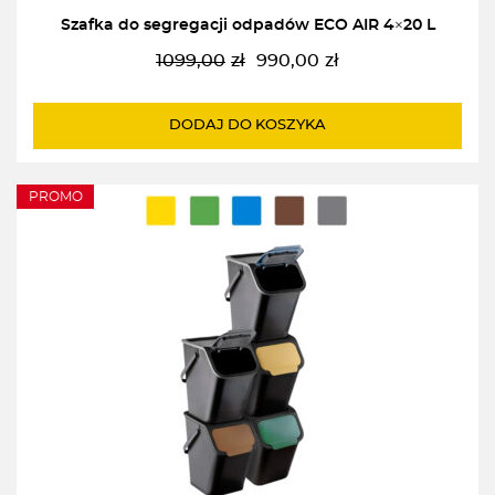
Szafka do segregacji odpadów ECO AIR 4×20 L
1099,00
zł
990,00
zł
Pierwotna
Aktualna
cena
cena
wynosiła:
wynosi:
DODAJ DO KOSZYKA
1099,00zł.
990,00zł.
PROMO