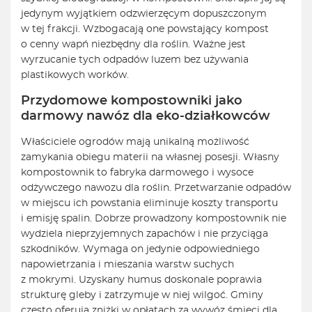
jedynym wyjątkiem odzwierzęcym dopuszczonym
w tej frakcji. Wzbogacają one powstający kompost
o cenny wapń niezbędny dla roślin. Ważne jest
wyrzucanie tych odpadów luzem bez używania
plastikowych worków.
Przydomowe kompostowniki jako
darmowy nawóz dla eko-działkowców
Właściciele ogrodów mają unikalną możliwość
zamykania obiegu materii na własnej posesji. Własny
kompostownik to fabryka darmowego i wysoce
odżywczego nawozu dla roślin. Przetwarzanie odpadów
w miejscu ich powstania eliminuje koszty transportu
i emisję spalin. Dobrze prowadzony kompostownik nie
wydziela nieprzyjemnych zapachów i nie przyciąga
szkodników. Wymaga on jedynie odpowiedniego
napowietrzania i mieszania warstw suchych
z mokrymi. Uzyskany humus doskonale poprawia
strukturę gleby i zatrzymuje w niej wilgoć. Gminy
często oferują zniżki w opłatach za wywóz śmieci dla