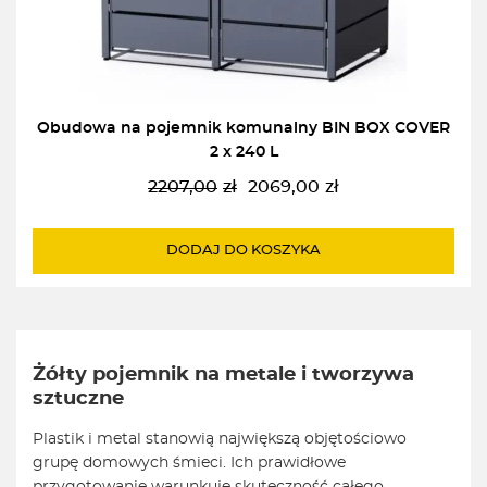
Obudowa na pojemnik komunalny BIN BOX COVER
2 x 240 L
2207,00
zł
2069,00
zł
Pierwotna
Aktualna
cena
cena
wynosiła:
wynosi:
DODAJ DO KOSZYKA
2207,00zł.
2069,00zł.
Żółty pojemnik na metale i tworzywa
sztuczne
Plastik i metal stanowią największą objętościowo
grupę domowych śmieci. Ich prawidłowe