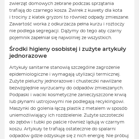
zwierząt domowych zebrane podczas sprzątania
trafiają do czarnego kosza. Żwirek z kuwety dla kota
i trociny z klatek gryzoni to również odpady zmieszane.
Zawartość worka z odkurzacza pełna kurzu i roztoczy
nie podlega segregacji. Dążymy do tego aby czarny
pojemnik zapełniał się najwolniej ze wszystkich.
Środki higieny osobistej i zużyte artykuły
jednorazowe
Artykuły sanitarne stanowią szczególne zagrożenie
epidemiologiczne i wymagają utylizacji termicznej.
Zużyte pieluchy jednorazowe i chusteczki nawilżane
bezwzględnie wyrzucamy do odpadów zmieszanych.
Podpaski i waciki kosmetyczne zanieczyszczone krwią
lub płynami ustrojowymi nie podlegają recyklingowi.
Maszynki do golenia łączą plastik z metalem w sposób
uniemożliwiający ich rozdzielenie. Zużyte szczoteczki
do zębów i tubki po paście również lądują w czarnym
koszu. Artykuły te trafiają ostatecznie do spalarni
odpadów gdzie odzyskuje się z nich energię. Nie próbuj