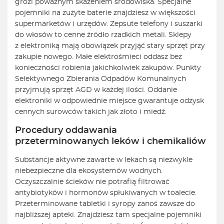
grozi poważnym skażeniem środowiska. Specjalne
pojemniki na zużyte baterie znajdziesz w większości
supermarketów i urzędów. Zepsute telefony i suszarki
do włosów to cenne źródło rzadkich metali. Sklepy
z elektroniką mają obowiązek przyjąć stary sprzęt przy
zakupie nowego. Małe elektrośmieci oddasz bez
konieczności robienia jakichkolwiek zakupów. Punkty
Selektywnego Zbierania Odpadów Komunalnych
przyjmują sprzęt AGD w każdej ilości. Oddanie
elektroniki w odpowiednie miejsce gwarantuje odzysk
cennych surowców takich jak złoto i miedź.
Procedury oddawania
przeterminowanych leków i chemikaliów
Substancje aktywne zawarte w lekach są niezwykle
niebezpieczne dla ekosystemów wodnych.
Oczyszczalnie ścieków nie potrafią filtrować
antybiotyków i hormonów spłukiwanych w toalecie.
Przeterminowane tabletki i syropy zanoś zawsze do
najbliższej apteki. Znajdziesz tam specjalne pojemniki