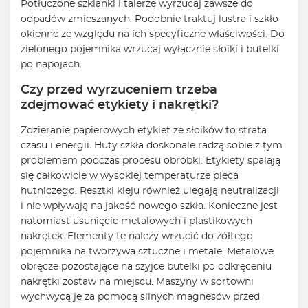
Potłuczone szklanki i talerze wyrzucaj zawsze do
odpadów zmieszanych. Podobnie traktuj lustra i szkło
okienne ze względu na ich specyficzne właściwości. Do
zielonego pojemnika wrzucaj wyłącznie słoiki i butelki
po napojach.
Czy przed wyrzuceniem trzeba
zdejmować etykiety i nakrętki?
Zdzieranie papierowych etykiet ze słoików to strata
czasu i energii. Huty szkła doskonale radzą sobie z tym
problemem podczas procesu obróbki. Etykiety spalają
się całkowicie w wysokiej temperaturze pieca
hutniczego. Resztki kleju również ulegają neutralizacji
i nie wpływają na jakość nowego szkła. Konieczne jest
natomiast usunięcie metalowych i plastikowych
nakrętek. Elementy te należy wrzucić do żółtego
pojemnika na tworzywa sztuczne i metale. Metalowe
obręcze pozostające na szyjce butelki po odkręceniu
nakrętki zostaw na miejscu. Maszyny w sortowni
wychwycą je za pomocą silnych magnesów przed