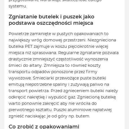
przygotowanie warunkuje skuteczność całego
systemu.
Zgniatanie butelek i puszek jako
podstawa oszczędności miejsca
Powietrze zamknięte w pustych opakowaniach to
największy wróg domowej przestrzeni. Niezgnieciona
butelka PET zajmuje w koszu pięciokrotnie więcej
miejsca niż sprasowana. Regularne zgniatanie pozwala
drastycznie zmniejszyć częstotliwość wynoszenia
śmieci do altany. Zmniejsza to również koszty
transportu odpadów ponoszone przez firmy
wywozowe. Śmieciarki przewożące puste butelki
emitują niepotrzebne spaliny i zużywają paliwo na
transport powietrza. Przed zgnieceniem butelki należy
odkręcić nakrętkę i wypuścić gaz. Zgniecioną butelkę
warto ponownie zakręcić aby nie wróciła do
pierwotnego kształtu. Puszki aluminiowe najłatwiej
zgnieść naciskając je od góry np. butem.
Co zrobić z opakowaniami