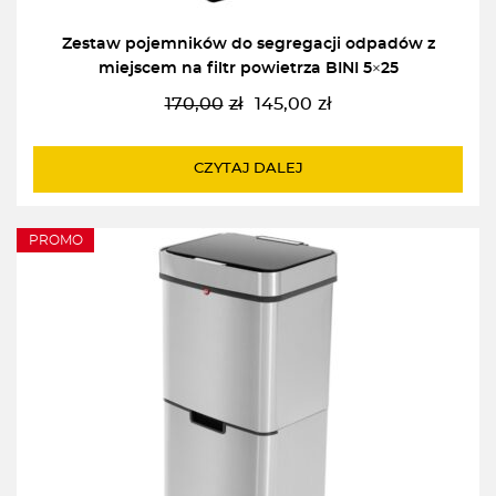
Zestaw pojemników do segregacji odpadów z
miejscem na filtr powietrza BINI 5×25
170,00
zł
145,00
zł
Pierwotna
Aktualna
cena
cena
wynosiła:
wynosi:
CZYTAJ DALEJ
170,00zł.
145,00zł.
PROMO