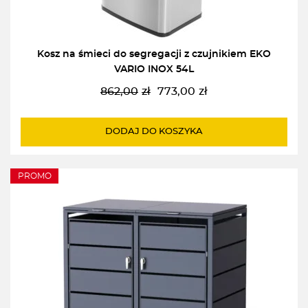
Kosz na śmieci do segregacji z czujnikiem EKO
VARIO INOX 54L
862,00
zł
773,00
zł
Pierwotna
Aktualna
cena
cena
wynosiła:
wynosi:
DODAJ DO KOSZYKA
862,00zł.
773,00zł.
PROMO