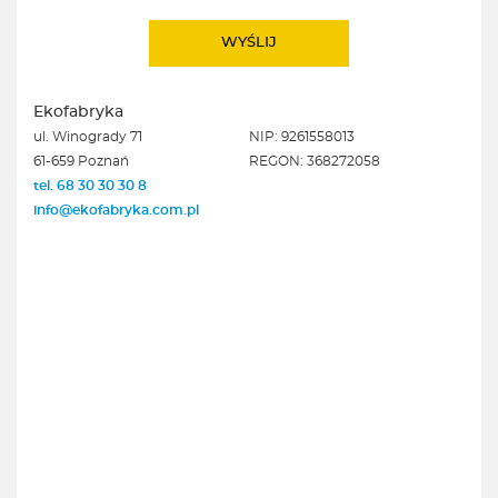
Ekofabryka
ul. Winogrady 71
NIP: 9261558013
61-659 Poznań
REGON: 368272058
tel. 68 30 30 30 8
info@ekofabryka.com.pl