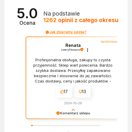
5.0
Na podstawie
1262
opinii
z całego okresu
Ocena
Jak zbieramy opinie?
wyróżniona
Renata
zweryfikowano
Profesjonalna obsługa, zakupy to czysta
przyjemność. Sklep wart polecenia. Bardzo
szybka dostawa. Przesyłkę zapakowano
bezpiecznie i stosownie do jej zawartości.
Czas dostawy, ceny i jakość produktów -
wszystko bez zarzutów.
17
13
2024-10-29
Komentarz sklepu
Dziękujemy za miłe słowa! Doceniamy czas
poświęcony na podzielenie się z nami Twoim