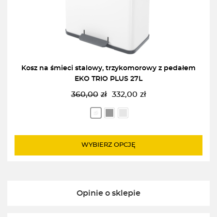
Kosz na śmieci stalowy, trzykomorowy z pedałem
EKO TRIO PLUS 27L
360,00
zł
332,00
zł
Pierwotna
Aktualna
cena
cena
wynosiła:
wynosi:
360,00zł.
332,00zł.
WYBIERZ OPCJĘ
Opinie o sklepie