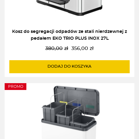
Kosz do segregacji odpadów ze stali nierdzewnej z
pedałem EKO TRIO PLUS INOX 27L
380,00
zł
356,00
zł
Pierwotna
Aktualna
cena
cena
wynosiła:
wynosi:
DODAJ DO KOSZYKA
380,00zł.
356,00zł.
PROMO