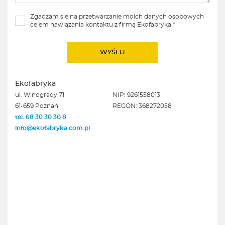
Zgadzam sie na przetwarzanie moich danych osobowych
celem nawiązania kontaktu z firmą Ekofabryka *
Ekofabryka
ul. Winogrady 71
NIP: 9261558013
61-659 Poznań
REGON: 368272058
tel. 68 30 30 30 8
info@ekofabryka.com.pl