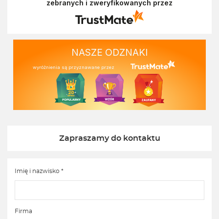
zebranych i zweryfikowanych przez
doświadczeniem. Z pozdrowieniami, Zespół
Ekofabryki
NASZE ODZNAKI
wyróżnienia są przyznawane przez
Zapraszamy do kontaktu
Imię i nazwisko *
Firma