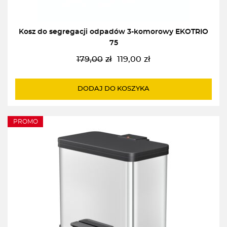
Kosz do segregacji odpadów 3-komorowy EKOTRIO
75
179,00
zł
119,00
zł
Pierwotna
Aktualna
cena
cena
wynosiła:
wynosi:
DODAJ DO KOSZYKA
179,00zł.
119,00zł.
PROMO