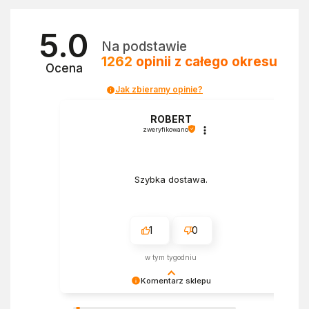
5.0
Na podstawie
1262
opinii
z całego okresu
Ocena
Jak zbieramy opinie?
a
ROBERT
zweryfikowano
Szybka dostawa.
1
0
w tym tygodniu
Komentarz sklepu
Bardzo cieszy nas Twoja świetna recenzja!