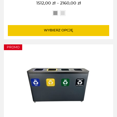
1512,00
zł
2160,00
zł
–
Zakres
cen:
od
1512,00zł
do
WYBIERZ OPCJĘ
2160,00zł
PROMO