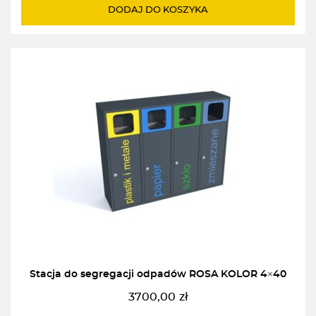
wynosiła:
wynosi:
DODAJ DO KOSZYKA
1302,00zł.
1172,00zł.
Stacja do segregacji odpadów ROSA KOLOR 4×40
3700,00
zł