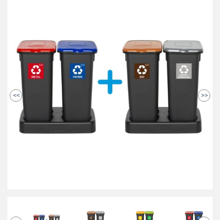
<<
>>