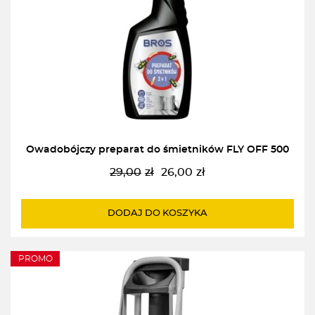
Owadobójczy preparat do śmietników FLY OFF 500
29,00
zł
26,00
zł
Pierwotna
Aktualna
cena
cena
wynosiła:
wynosi:
DODAJ DO KOSZYKA
29,00zł.
26,00zł.
PROMO