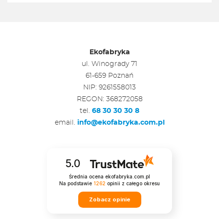
Ekofabryka
ul. Winogrady 71
61-659 Poznań
NIP: 9261558013
REGON: 368272058
tel.
68 30 30 30 8
email.
info@ekofabryka.com.pl
5.0
Średnia ocena ekofabryka.com.pl
Na podstawie
1262
opinii
z całego okresu
Zobacz opinie