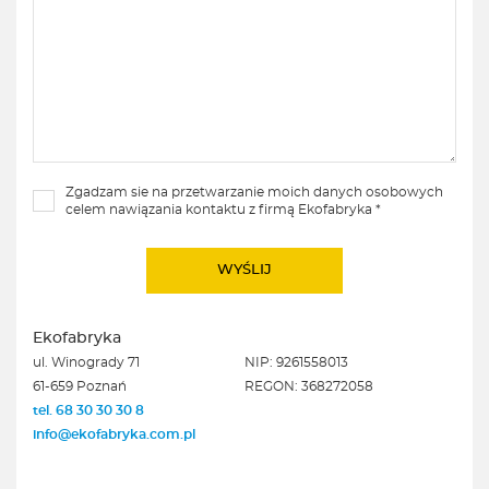
Zgadzam sie na przetwarzanie moich danych osobowych
celem nawiązania kontaktu z firmą Ekofabryka *
Ekofabryka
ul. Winogrady 71
NIP: 9261558013
61-659 Poznań
REGON: 368272058
tel. 68 30 30 30 8
info@ekofabryka.com.pl