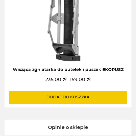
Wisząca zgniatarka do butelek i puszek EKOPUSZ
235,00
zł
159,00
zł
Pierwotna
Aktualna
cena
cena
wynosiła:
wynosi:
DODAJ DO KOSZYKA
235,00zł.
159,00zł.
Opinie o sklepie