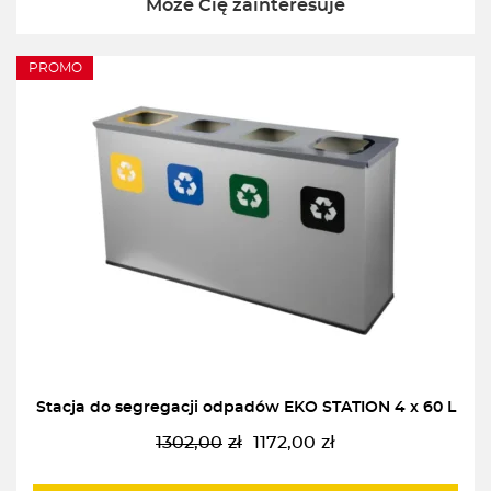
Może Cię zainteresuje
PROMO
Stacja do segregacji odpadów EKO STATION 4 x 60 L
1302,00
zł
1172,00
zł
Pierwotna
Aktualna
cena
cena