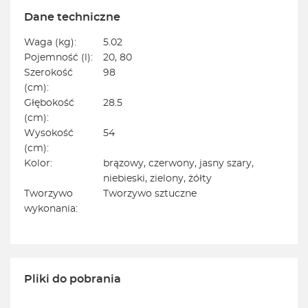
Dane techniczne
Waga (kg):
5.02
Pojemność (l):
20, 80
Szerokość
98
(cm):
Głębokość
28.5
(cm):
Wysokość
54
(cm):
Kolor:
brązowy, czerwony, jasny szary,
niebieski, zielony, żółty
Tworzywo
Tworzywo sztuczne
wykonania:
Pliki do pobrania