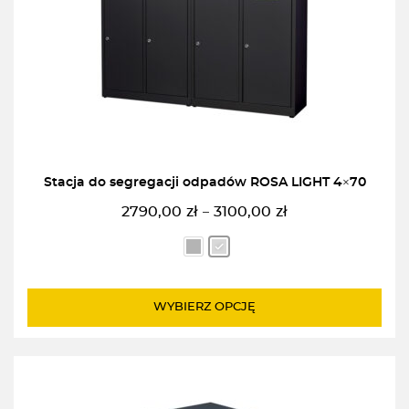
Stacja do segregacji odpadów ROSA LIGHT 4×70
2790,00
zł
3100,00
zł
–
Zakres
cen:
od
2790,00zł
do
WYBIERZ OPCJĘ
3100,00zł