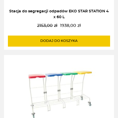
Stacja do segregacji odpadów EKO STAR STATION 4
x 60 L
2153,00
zł
1938,00
zł
Pierwotna
Aktualna
cena
cena
wynosiła:
wynosi:
DODAJ DO KOSZYKA
2153,00zł.
1938,00zł.