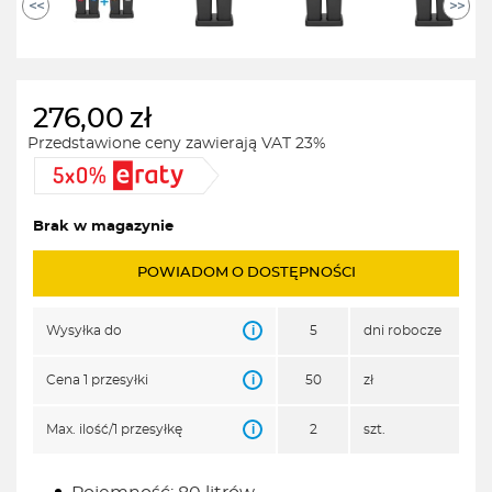
<<
>>
276,00
zł
Przedstawione ceny zawierają VAT 23%
Brak w magazynie
POWIADOM O DOSTĘPNOŚCI
i
Wysyłka do
5
dni robocze
i
Cena 1 przesyłki
50
zł
i
Max. ilość/1 przesyłkę
2
szt.