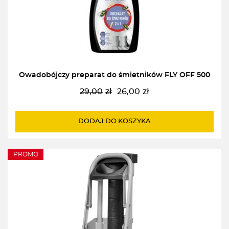
Owadobójczy preparat do śmietników FLY OFF 500
29,00
zł
26,00
zł
Pierwotna
Aktualna
cena
cena
wynosiła:
wynosi:
DODAJ DO KOSZYKA
29,00zł.
26,00zł.
PROMO