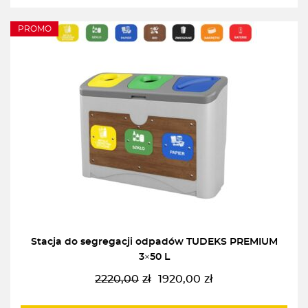
PROMO
Stacja do segregacji odpadów TUDEKS PREMIUM
3×50 L
2220,00
zł
1920,00
zł
Pierwotna
Aktualna
cena
cena