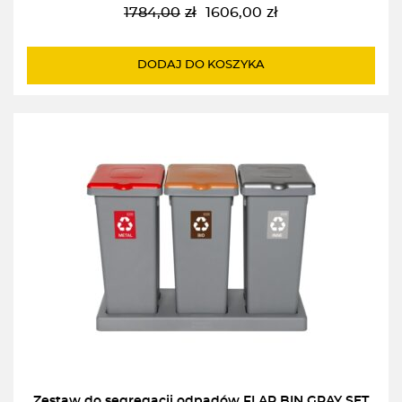
1784,00
zł
1606,00
zł
Pierwotna
Aktualna
cena
cena
wynosiła:
wynosi:
DODAJ DO KOSZYKA
1784,00zł.
1606,00zł.
Zestaw do segregacji odpadów FLAP BIN GRAY SET