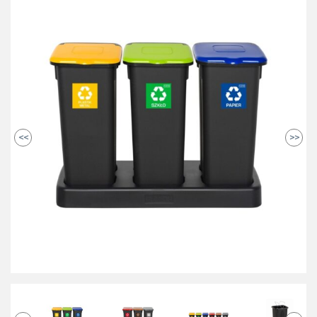
<<
>>