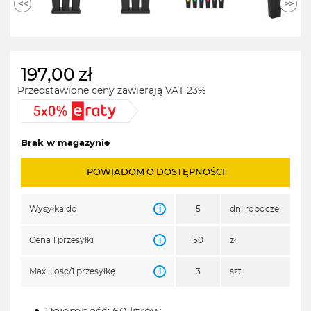
<<
>>
197,00
zł
Przedstawione ceny zawierają VAT 23%
Brak w magazynie
POWIADOM O DOSTĘPNOŚCI
i
Wysyłka do
5
dni robocze
i
Cena 1 przesyłki
50
zł
i
Max. ilość/1 przesyłkę
3
szt.