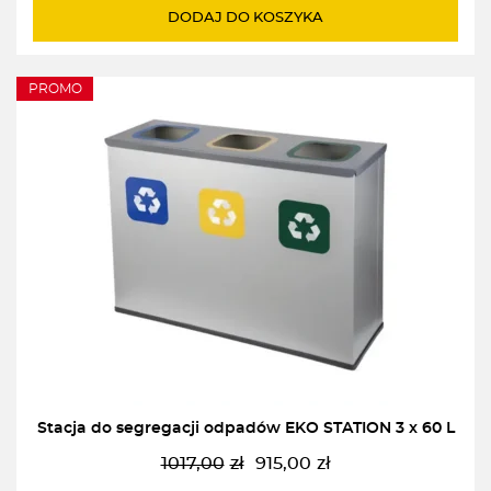
wynosiła:
wynosi:
DODAJ DO KOSZYKA
2220,00zł.
1920,00zł.
PROMO
Stacja do segregacji odpadów EKO STATION 3 x 60 L
1017,00
zł
915,00
zł
Pierwotna
Aktualna