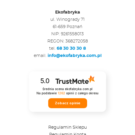
Ekofabryka
ul. Winogrady 71
61-659 Poznań
NIP: 9261558013
REGON: 368272058
tel.
68 30 30 30 8
email.
info@ekofabryka.com.pl
5.0
Średnia ocena ekofabryka.com.pl
Na podstawie
1262
opinii
z całego okresu
Zobacz opinie
Regulamin Sklepu
Regulamin Konta