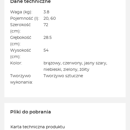
Dane techniczne
Waga (kg):
3.8
Pojemność (l):
20, 60
Szerokość
72
(cm):
Głębokość
28.5
(cm):
Wysokość
54
(cm):
Kolor:
brązowy, czerwony, jasny szary,
niebieski, zielony, żółty
Tworzywo
Tworzywo sztuczne
wykonania:
Pliki do pobrania
Karta techniczna produktu