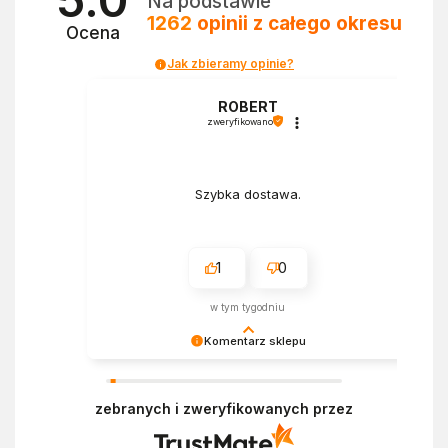
Na podstawie
1262
opinii
z całego okresu
Ocena
Jak zbieramy opinie?
a
ROBERT
zweryfikowano
Szybka dostawa.
1
0
w tym tygodniu
Komentarz sklepu
Bardzo cieszy nas Twoja świetna recenzja!
Ciężko pracujemy, aby sprostać oczekiwaniom
zebranych i zweryfikowanych przez
wszystkich osób zaopatrujących się w
Ekofabryce. Mamy nadzieję, że do nas wrócisz :)
Pozdrawiamy