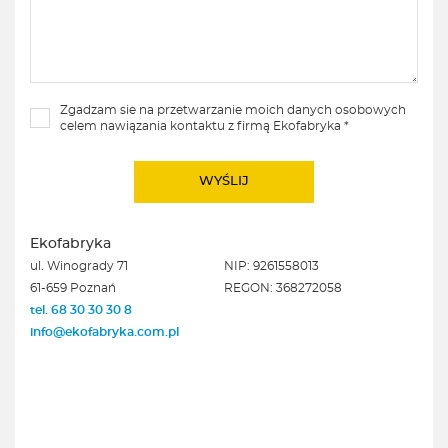
Zgadzam sie na przetwarzanie moich danych osobowych
celem nawiązania kontaktu z firmą Ekofabryka *
Ekofabryka
ul. Winogrady 71
NIP: 9261558013
61-659 Poznań
REGON: 368272058
tel. 68 30 30 30 8
info@ekofabryka.com.pl