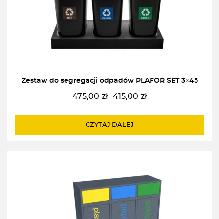
Zestaw do segregacji odpadów PLAFOR SET 3×45
475,00
zł
415,00
zł
Pierwotna
Aktualna
cena
cena
wynosiła:
wynosi:
CZYTAJ DALEJ
475,00zł.
415,00zł.