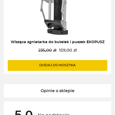
Wisząca zgniatarka do butelek i puszek EKOPUSZ
235,00
zł
159,00
zł
Pierwotna
Aktualna
cena
cena
wynosiła:
wynosi:
DODAJ DO KOSZYKA
235,00zł.
159,00zł.
Opinie o sklepie
5.0