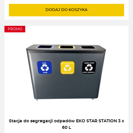
cena
cena
wynosiła:
wynosi:
DODAJ DO KOSZYKA
1017,00zł.
915,00zł.
PROMO
Stacja do segregacji odpadów EKO STAR STATION 3 x
60 L