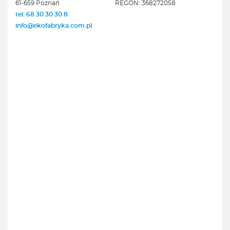
61-659 Poznań
REGON: 368272058
tel. 68 30 30 30 8
info@ekofabryka.com.pl