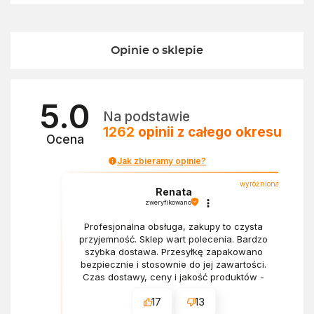
Opinie o sklepie
5.0
Na podstawie
1262
opinii
z całego okresu
Ocena
Jak zbieramy opinie?
wyróżniona
Renata
zweryfikowano
Profesjonalna obsługa, zakupy to czysta
przyjemność. Sklep wart polecenia. Bardzo
szybka dostawa. Przesyłkę zapakowano
bezpiecznie i stosownie do jej zawartości.
Czas dostawy, ceny i jakość produktów -
wszystko bez zarzutów.
17
13