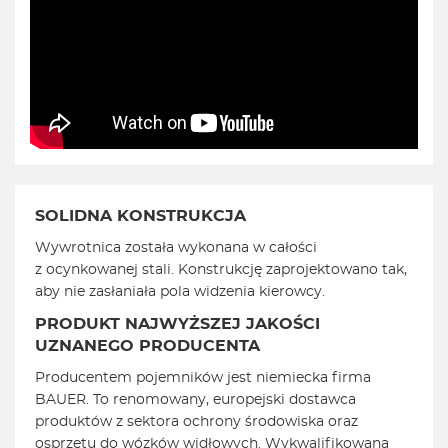
SOLIDNA KONSTRUKCJA
Wywrotnica została wykonana w całości
z ocynkowanej stali. Konstrukcję zaprojektowano tak,
aby nie zasłaniała pola widzenia kierowcy.
PRODUKT NAJWYŻSZEJ JAKOŚCI
UZNANEGO PRODUCENTA
Producentem pojemników jest niemiecka firma
BAUER. To renomowany, europejski dostawca
produktów z sektora ochrony środowiska oraz
osprzętu do wózków widłowych. Wykwalifikowana