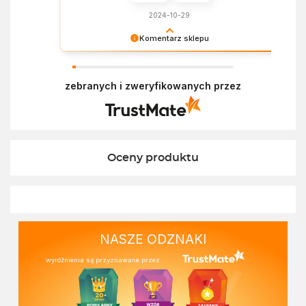
2024-10-29
Komentarz sklepu
Dziękujemy za miłe słowa! Doceniamy czas
poświęcony na podzielenie się z nami Twoim
zebranych i zweryfikowanych przez
doświadczeniem. Z pozdrowieniami, Zespół
Ekofabryki
Oceny produktu
NASZE ODZNAKI
wyróżnienia są przyznawane przez