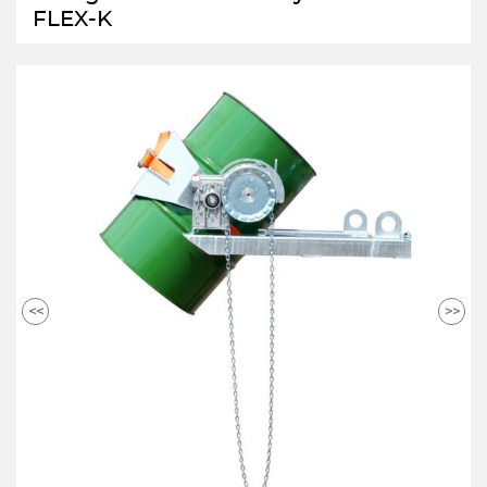
FLEX-K
<<
>>