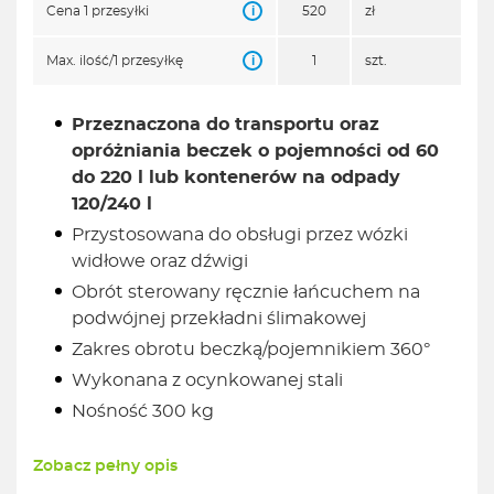
i
Cena 1 przesyłki
520
zł
i
Max. ilość/1 przesyłkę
1
szt.
Przeznaczona do transportu oraz
opróżniania beczek o pojemności od 60
do 220 l lub kontenerów na odpady
120/240 l
Przystosowana do obsługi przez wózki
widłowe oraz dźwigi
Obrót sterowany ręcznie łańcuchem na
podwójnej przekładni ślimakowej
Zakres obrotu beczką/pojemnikiem 360°
Wykonana z ocynkowanej stali
Nośność 300 kg
Zobacz pełny opis