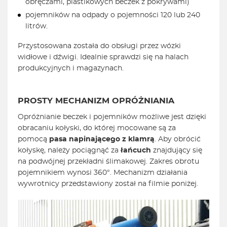
obręczami, plastikowych beczek z pokrywami)
pojemników na odpady o pojemności 120 lub 240
litrów.
Przystosowana została do obsługi przez wózki
widłowe i dźwigi. Idealnie sprawdzi się na halach
produkcyjnych i magazynach.
PROSTY MECHANIZM OPRÓŻNIANIA
Opróżnianie beczek i pojemników możliwe jest dzięki
obracaniu kołyski, do której mocowane są za
pomocą
pasa napinającego z klamrą
. Aby obrócić
kołyskę, należy pociągnąć za
łańcuch
znajdujący się
na podwójnej przekładni ślimakowej. Zakres obrotu
pojemnikiem wynosi 360°. Mechanizm działania
wywrotnicy przedstawiony został na filmie poniżej.