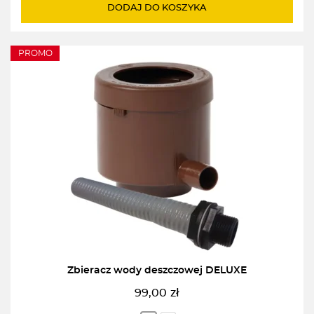
wynosiła:
wynosi:
DODAJ DO KOSZYKA
9,90zł.
7,90zł.
PROMO
Zbieracz wody deszczowej DELUXE
99,00
zł