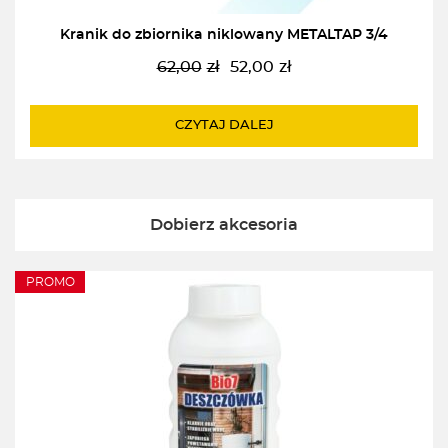
Kranik do zbiornika niklowany METALTAP 3/4
62,00
zł
52,00
zł
Pierwotna
Aktualna
cena
cena
wynosiła:
wynosi:
CZYTAJ DALEJ
62,00zł.
52,00zł.
Dobierz akcesoria
PROMO