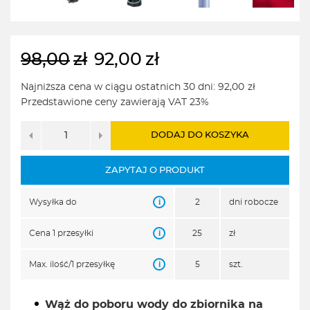
98,00
zł
92,00
zł
Pierwotna
Aktualna
cena
cena
Najniższa cena w ciągu ostatnich 30 dni:
92,00
zł
wynosiła:
wynosi:
Przedstawione ceny zawierają VAT 23%
98,00zł.
92,00zł.
DODAJ DO KOSZYKA
ZAPYTAJ O PRODUKT
i
Wysyłka do
2
dni robocze
i
Cena 1 przesyłki
25
zł
i
Max. ilość/1 przesyłkę
5
szt.
Wąż do poboru wody do zbiornika na