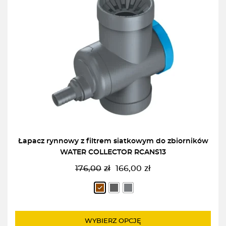
Łapacz rynnowy z filtrem siatkowym do zbiorników
WATER COLLECTOR RCANS13
176,00
zł
166,00
zł
Pierwotna
Aktualna
cena
cena
wynosiła:
wynosi:
176,00zł.
166,00zł.
WYBIERZ OPCJĘ