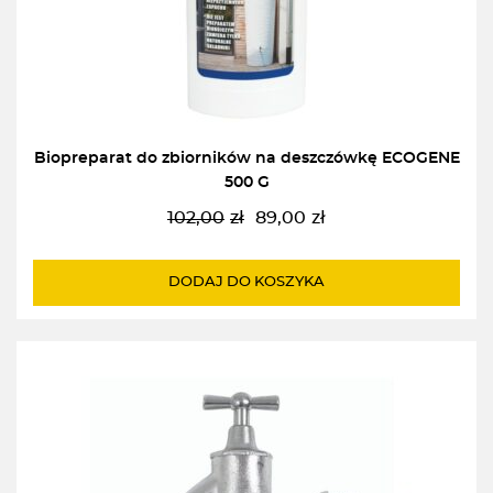
Biopreparat do zbiorników na deszczówkę ECOGENE
500 G
102,00
zł
89,00
zł
Pierwotna
Aktualna
cena
cena
wynosiła:
wynosi:
DODAJ DO KOSZYKA
102,00zł.
89,00zł.