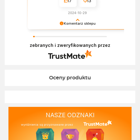
17
13
2024-10-29
Komentarz sklepu
Dziękujemy za miłe słowa! Doceniamy czas
poświęcony na podzielenie się z nami Twoim
zebranych i zweryfikowanych przez
doświadczeniem. Z pozdrowieniami, Zespół
Ekofabryki
Oceny produktu
NASZE ODZNAKI
wyróżnienia są przyznawane przez