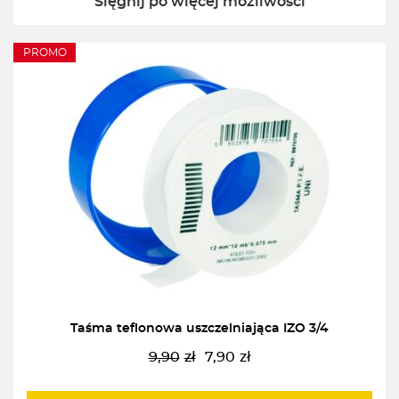
Sięgnij po więcej możliwości
PROMO
Taśma teflonowa uszczelniająca IZO 3/4
9,90
zł
7,90
zł
Pierwotna
Aktualna
cena
cena