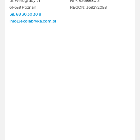
ul. Winogrady 71
NIP: 9261558013
61-659 Poznań
REGON: 368272058
tel. 68 30 30 30 8
info@ekofabryka.com.pl