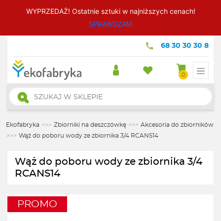
WYPRZEDAŻ! Ostatnie sztuki w najniższych cenach!
SPRAWDZAM
68 30 30 30 8
0
Wyszukiwarka
produktów
Ekofabryka
>>>
Zbiorniki na deszczówkę
>>>
Akcesoria do zbiorników
>>>
Wąż do poboru wody ze zbiornika 3/4 RCANS14
Wąż do poboru wody ze zbiornika 3/4
RCANS14
PROMO