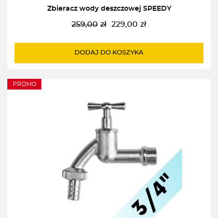
Zbieracz wody deszczowej SPEEDY
259,00
zł
229,00
zł
Pierwotna
Aktualna
cena
cena
wynosiła:
wynosi:
DODAJ DO KOSZYKA
259,00zł.
229,00zł.
PROMO