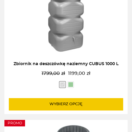
Zbiornik na deszczówkę naziemny CUBUS 1000 L
1799,00
zł
1199,00
zł
Pierwotna
Aktualna
cena
cena
wynosiła:
wynosi:
1799,00zł.
1199,00zł.
WYBIERZ OPCJĘ
PROMO