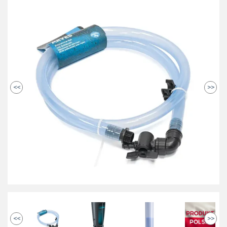
<<
>>
<<
>>