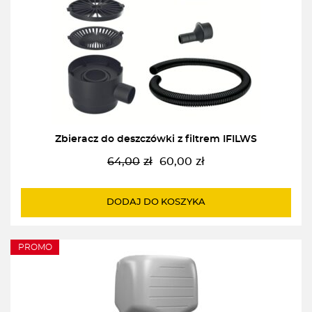
Zbieracz do deszczówki z filtrem IFILWS
64,00
zł
60,00
zł
Pierwotna
Aktualna
cena
cena
wynosiła:
wynosi:
DODAJ DO KOSZYKA
64,00zł.
60,00zł.
PROMO