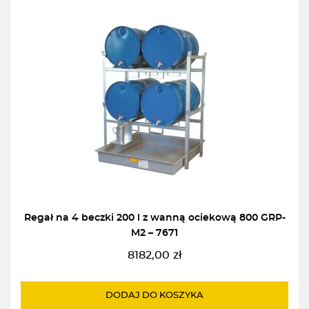
Regał na 4 beczki 200 l z wanną ociekową 800 GRP-
M2 – 7671
8182,00
zł
DODAJ DO KOSZYKA