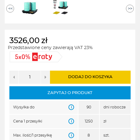
<<
>>
3526,00
zł
Przedstawione ceny zawierają VAT 23%
DODAJ DO KOSZYKA
ZAPYTAJ O PRODUKT
i
Wysyłka do
90
dni robocze
i
Cena 1 przesyłki
1250
zł
i
Max. ilość/1 przesyłkę
8
szt.