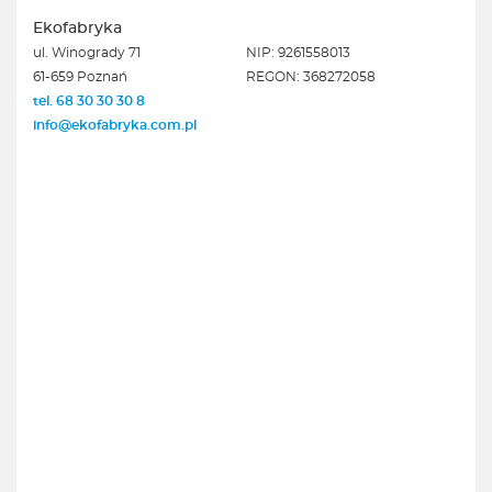
Ekofabryka
ul. Winogrady 71
NIP: 9261558013
61-659 Poznań
REGON: 368272058
tel. 68 30 30 30 8
info@ekofabryka.com.pl