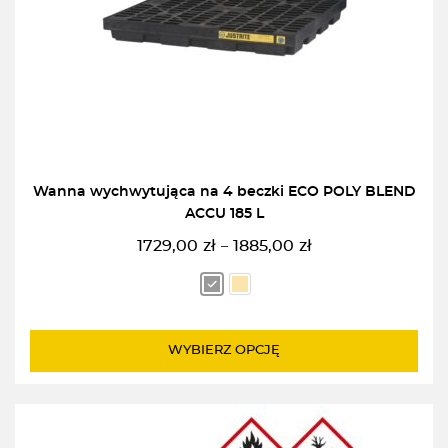
Wanna wychwytująca na 4 beczki ECO POLY BLEND
ACCU 185 L
1729,00
zł
1885,00
zł
–
Zakres
cen:
od
1729,00zł
do
WYBIERZ OPCJĘ
1885,00zł