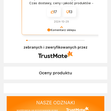
Czas dostawy, ceny i jakość produktów -
wszystko bez zarzutów.
17
13
2024-10-29
Komentarz sklepu
Dziękujemy za miłe słowa! Doceniamy czas
poświęcony na podzielenie się z nami Twoim
zebranych i zweryfikowanych przez
doświadczeniem. Z pozdrowieniami, Zespół
Ekofabryki
Oceny produktu
NASZE ODZNAKI
wyróżnienia są przyznawane przez