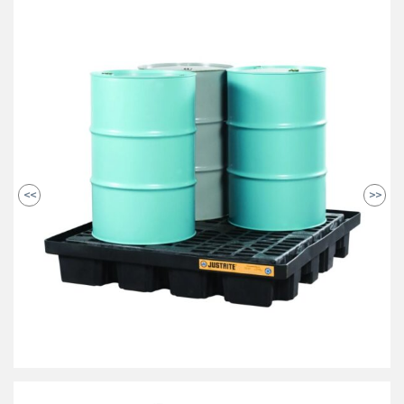
<<
>>