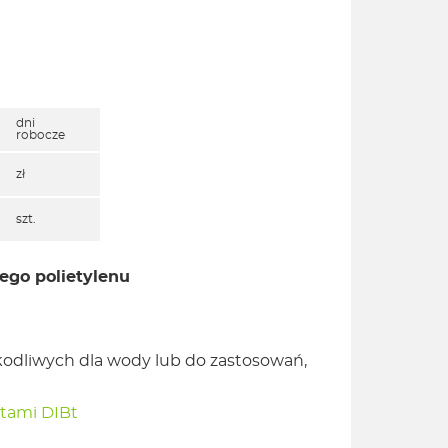
dni
robocze
zł
szt.
go polietylenu
kodliwych dla wody lub do zastosowań,
atami DIBt