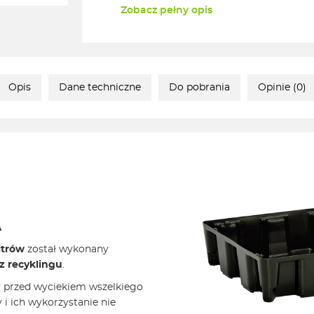
Zobacz pełny opis
Opis
Dane techniczne
Do pobrania
Opinie (0)
A
itrów
został wykonany
z recyklingu
.
ty przed wyciekiem wszelkiego
 i ich wykorzystanie nie