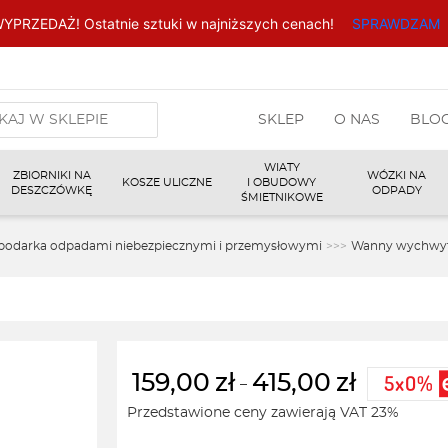
YPRZEDAŻ! Ostatnie sztuki w najniższych cenach!
SPRAWDZAM
arka
SKLEP
O NAS
BLO
w
WIATY
ZBIORNIKI NA
WÓZKI NA
KOSZE ULICZNE
I OBUDOWY
DESZCZÓWKĘ
ODPADY
ŚMIETNIKOWE
podarka odpadami niebezpiecznymi i przemysłowymi
>>>
Wanny wychwyt
159,00
zł
415,00
zł
–
Zakres
Przedstawione ceny zawierają VAT 23%
cen: