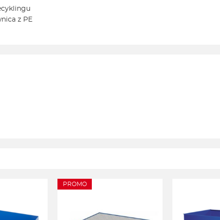
ecyklingu
nica z PE
PROMO