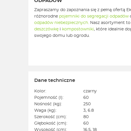
ODPADÓW
Zapraszamy do zapoznania się z pełną ofertą Ek
różnorodne
pojemniki do segregacji odpadów
odpadów niebezpiecznych.
Nasz asortyment to
deszczówkę
i
kompostowniki
, które idealnie d
swojego domu lub ogrodu.
Dane techniczne
Kolor:
czarny
Pojemność (l):
60
Nośność (kg):
250
Waga (kg):
3, 6.8
Szerokość (cm):
80
Głębokość (cm):
60
Wysokość (cm):
16.5, 18