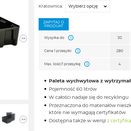
od
Kratownica:
159,00zł
do
415,00zł
ZAPYTAJ O
PRODUKT
i
Wysyłka do
30
>>
i
Cena 1 przesyłki
280
i
Max. ilość/1 przesyłkę
4
Paleta wychwytowa z wytrzymałe
Pojemność 60 litrów
W całości nadaje się do recyklingu
Przeznaczona do materiałów niesz
które nie wymagają certyfikatów
>>
Dostępna także w wersji
z certyfik