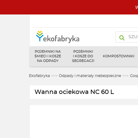
W
Wyszukiw
produktó
POJEMNIKI NA
POJEMNIKI
ŚMIECI I KOSZE
I KOSZE DO
KOMPOSTOWNIKI
NA ODPADY
SEGREGACJI
Ekofabryka
>>>
Odpady i materiały niebezpieczne
>>>
Gos
Wanna ociekowa NC 60 L