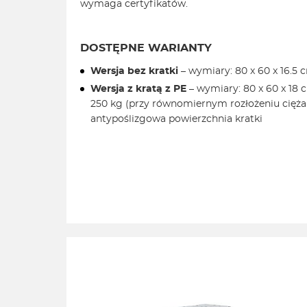
wymaga certyfikatów.
DOSTĘPNE WARIANTY
Wersja bez kratki
– wymiary: 80 x 60 x 16.5 
Wersja z kratą z PE
– wymiary: 80 x 60 x 18 c
250 kg (przy równomiernym rozłożeniu ciężar
antypoślizgowa powierzchnia kratki