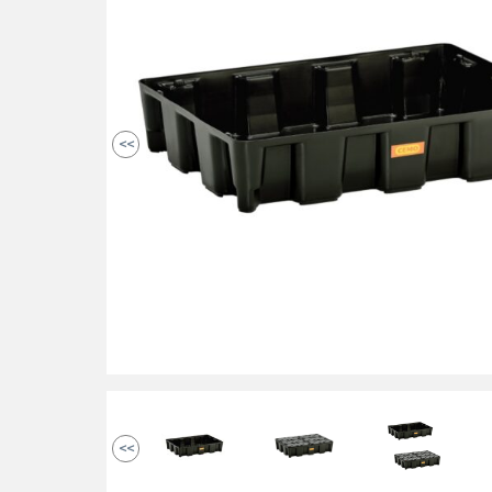
<<
<<