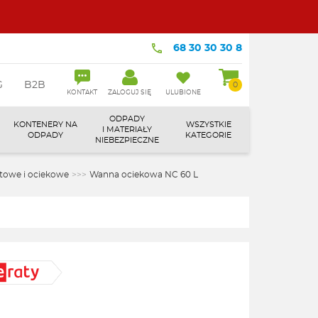
68 30 30 30 8
G
B2B
0
KONTAKT
ZALOGUJ SIĘ
ULUBIONE
ODPADY
KONTENERY NA
WSZYSTKIE
I MATERIAŁY
ODPADY
KATEGORIE
NIEBEZPIECZNE
owe i ociekowe
>>>
Wanna ociekowa NC 60 L