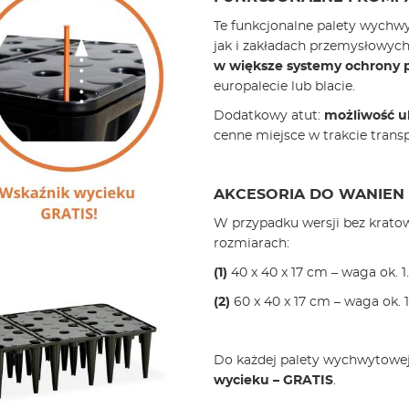
Te funkcjonalne palety wych
jak i zakładach przemysłowyc
w większe systemy ochrony 
europalecie lub blacie.
Dodatkowy atut:
możliwość u
cenne miejsce w trakcie trans
AKCESORIA DO WANIEN
W przypadku wersji bez krato
rozmiarach:
(1)
40 x 40 x 17 cm – waga ok. 1
(2)
60 x 40 x 17 cm – waga ok. 1
Do każdej palety wychwytowej 
wycieku – GRATIS
.