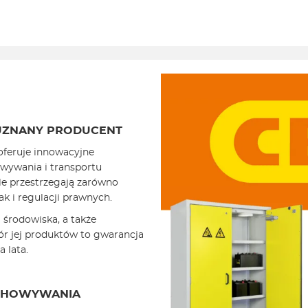
UZNANY
PRODUCENT
oferuje innowacyjne
owywania i transportu
le przestrzegają zarówno
k i regulacji prawnych.
i środowiska, a także
ór jej produktów to gwarancja
 lata.
ECHOWYWANIA