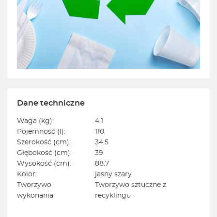
Dane techniczne
Waga (kg):
4.1
Pojemność (l):
110
Szerokość (cm):
34.5
Głębokość (cm):
39
Wysokość (cm):
88.7
Kolor:
jasny szary
Tworzywo
Tworzywo sztuczne z
wykonania:
recyklingu