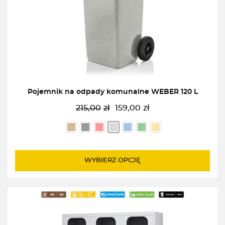
Pojemnik na odpady komunalne WEBER 120 L
215,00
zł
159,00
zł
Pierwotna
Aktualna
cena
cena
wynosiła:
wynosi:
215,00zł.
159,00zł.
WYBIERZ OPCJĘ