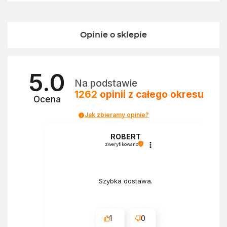
Opinie o sklepie
5.0
Na podstawie
1262
opinii
z całego okresu
Ocena
Jak zbieramy opinie?
a
ROBERT
zweryfikowano
Szybka dostawa.
1
0