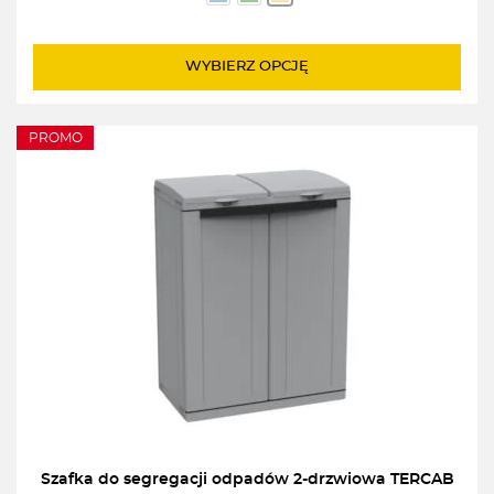
od
49,00zł
do
WYBIERZ OPCJĘ
59,00zł
PROMO
Szafka do segregacji odpadów 2-drzwiowa TERCAB