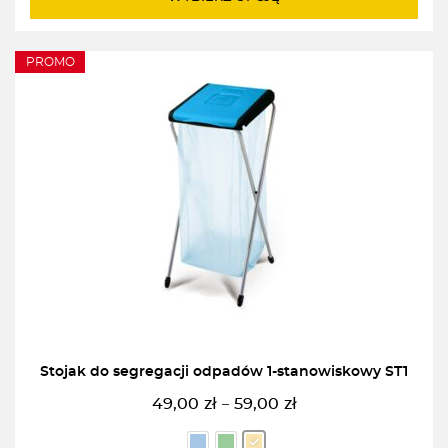
PROMO
Stojak do segregacji odpadów 1-stanowiskowy ST1
49,00
zł
59,00
zł
–
Zakres
cen: