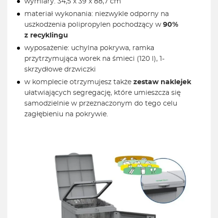
wymiary: 34,5 x 39 x 88,7 cm
materiał wykonania: niezwykle odporny na
uszkodzenia polipropylen pochodzący w
90%
z recyklingu
wyposażenie: uchylna pokrywa, ramka
przytrzymująca worek na śmieci (120 l), 1-
skrzydłowe drzwiczki
w komplecie otrzymujesz także
zestaw naklejek
ułatwiających segregację, które umieszcza się
samodzielnie w przeznaczonym do tego celu
zagłębieniu na pokrywie.