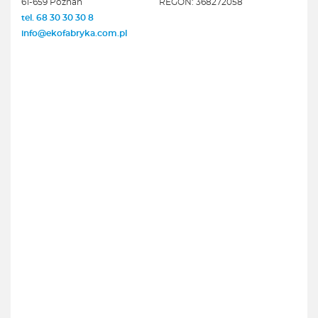
61-659 Poznań
REGON: 368272058
tel. 68 30 30 30 8
info@ekofabryka.com.pl