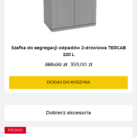
Szafka do segregacji odpadów 2-drzwiowa TERCAB
220 L
389,00
zł
359,00
zł
Pierwotna
Aktualna
cena
cena
wynosiła:
wynosi:
DODAJ DO KOSZYKA
389,00zł.
359,00zł.
Dobierz akcesoria
PROMO