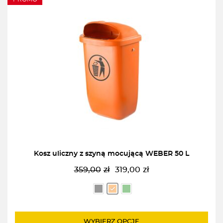
Kosz uliczny z szyną mocującą WEBER 50 L
359,00
zł
319,00
zł
Pierwotna
Aktualna
cena
cena
wynosiła:
wynosi:
359,00zł.
319,00zł.
WYBIERZ OPCJĘ