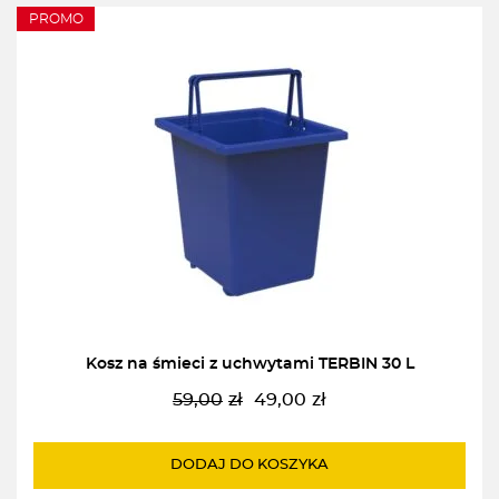
PROMO
Kosz na śmieci z uchwytami TERBIN 30 L
59,00
zł
49,00
zł
Pierwotna
Aktualna
cena
cena
wynosiła:
wynosi:
DODAJ DO KOSZYKA
59,00zł.
49,00zł.