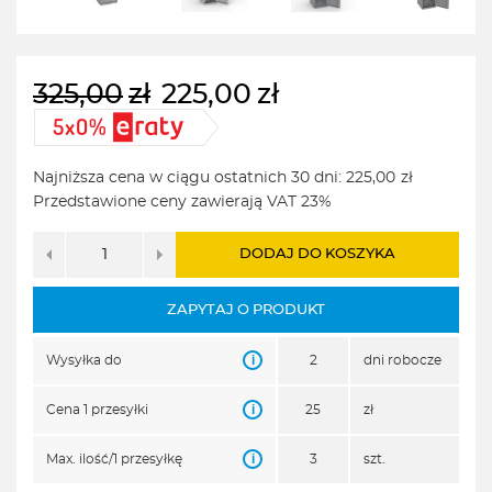
325,00
zł
225,00
zł
Pierwotna
Aktualna
cena
cena
wynosiła:
wynosi:
Najniższa cena w ciągu ostatnich 30 dni:
225,00
zł
325,00zł.
225,00zł.
Przedstawione ceny zawierają VAT 23%
DODAJ DO KOSZYKA
ZAPYTAJ O PRODUKT
i
Wysyłka do
2
dni robocze
i
Cena 1 przesyłki
25
zł
i
Max. ilość/1 przesyłkę
3
szt.