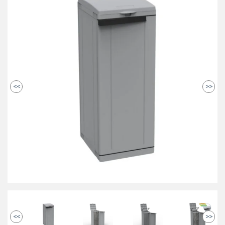
<<
>>
<<
>>