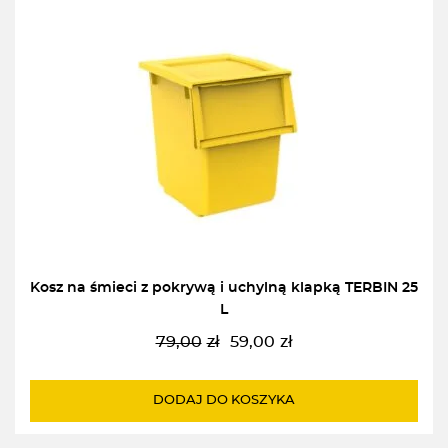
Kosz na śmieci z pokrywą i uchylną klapką TERBIN 25
L
79,00
zł
59,00
zł
Pierwotna
Aktualna
cena
cena
wynosiła:
wynosi:
DODAJ DO KOSZYKA
79,00zł.
59,00zł.