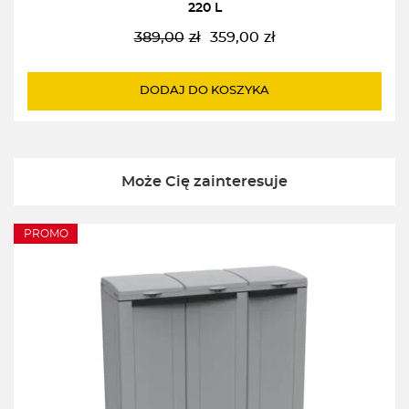
220 L
389,00
zł
359,00
zł
Pierwotna
Aktualna
cena
cena
wynosiła:
wynosi:
DODAJ DO KOSZYKA
389,00zł.
359,00zł.
Może Cię zainteresuje
PROMO