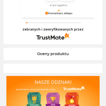
w tym tygodniu
Komentarz sklepu
Bardzo cieszy nas Twoja świetna recenzja!
Ciężko pracujemy, aby sprostać oczekiwaniom
zebranych i zweryfikowanych przez
wszystkich osób zaopatrujących się w
Ekofabryce. Mamy nadzieję, że do nas wrócisz :)
Pozdrawiamy
Oceny produktu
NASZE ODZNAKI
wyróżnienia są przyznawane przez