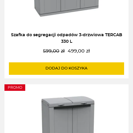
Szafka do segregacji odpadów 3-drzwiowa TERCAB
330 L
599,00
zł
499,00
zł
Pierwotna
Aktualna
cena
cena
wynosiła:
wynosi:
DODAJ DO KOSZYKA
599,00zł.
499,00zł.
PROMO