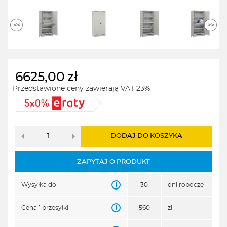
<<
>>
6625,00
zł
Przedstawione ceny zawierają VAT 23%
DODAJ DO KOSZYKA
ZAPYTAJ O PRODUKT
i
Wysyłka do
30
dni robocze
i
Cena 1 przesyłki
560
zł