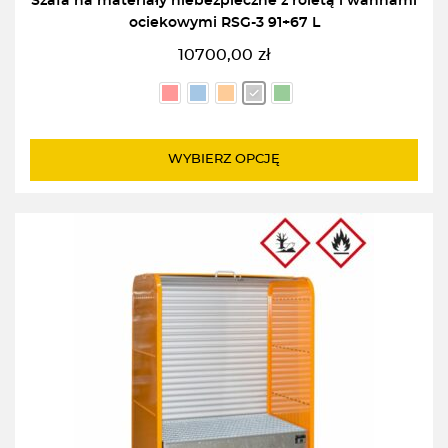
Szafa na materiały niebezpieczne z roletą i wannami
ociekowymi RSG-3 91+67 L
10700,00
zł
WYBIERZ OPCJĘ