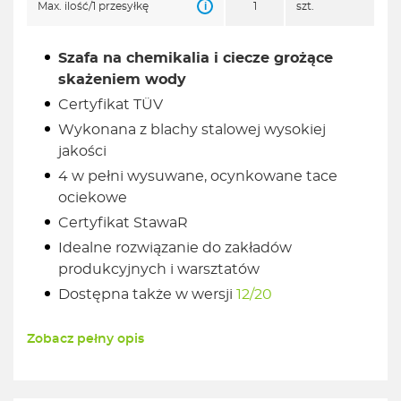
i
Max. ilość/1 przesyłkę
1
szt.
Szafa na chemikalia i ciecze grożące
skażeniem wody
Certyfikat TÜV
Wykonana z blachy stalowej wysokiej
jakości
4 w pełni wysuwane, ocynkowane tace
ociekowe
Certyfikat StawaR
Idealne rozwiązanie do zakładów
produkcyjnych i warsztatów
Dostępna także w wersji
12/20
Zobacz pełny opis