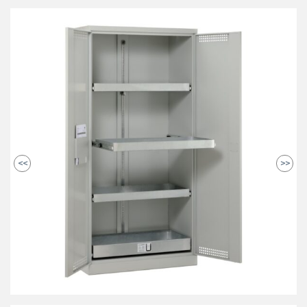
<<
>>