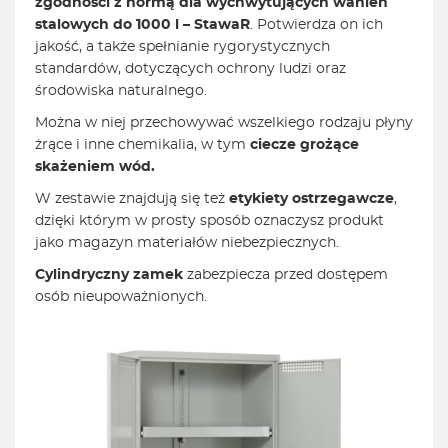
zgodności z normą dla wychwytujących wanien
stalowych do 1000 l – StawaR
. Potwierdza on ich
jakość, a także spełnianie rygorystycznych
standardów, dotyczących ochrony ludzi oraz
środowiska naturalnego.
Można w niej przechowywać wszelkiego rodzaju płyny
żrące i inne chemikalia, w tym
ciecze grożące
skażeniem wód.
W zestawie znajdują się też
etykiety ostrzegawcze
,
dzięki którym w prosty sposób oznaczysz produkt
jako magazyn materiałów niebezpiecznych.
Cylindryczny zamek
zabezpiecza przed dostępem
osób nieupoważnionych.