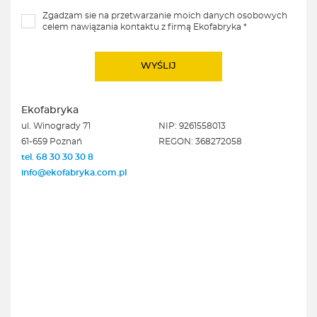
Zgadzam sie na przetwarzanie moich danych osobowych
celem nawiązania kontaktu z firmą Ekofabryka *
Ekofabryka
ul. Winogrady 71
NIP: 9261558013
61-659 Poznań
REGON: 368272058
tel. 68 30 30 30 8
info@ekofabryka.com.pl