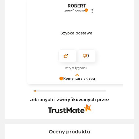
a
ROBERT
zweryfikowano
Szybka dostawa.
1
0
w tym tygodniu
Komentarz sklepu
Bardzo cieszy nas Twoja świetna recenzja!
Ciężko pracujemy, aby sprostać oczekiwaniom
zebranych i zweryfikowanych przez
wszystkich osób zaopatrujących się w
Ekofabryce. Mamy nadzieję, że do nas wrócisz :)
Pozdrawiamy
Oceny produktu