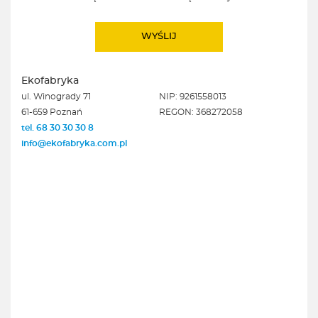
Ekofabryka
ul. Winogrady 71
NIP: 9261558013
61-659 Poznań
REGON: 368272058
tel. 68 30 30 30 8
info@ekofabryka.com.pl