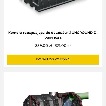
Komora rozsączająca do deszczówki UNGROUND D-
RAIN 150 L
359,00
zł
321,00
zł
Pierwotna
Aktualna
cena
cena
wynosiła:
wynosi:
DODAJ DO KOSZYKA
359,00zł.
321,00zł.