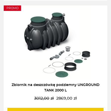
PROMO
Zbiornik na deszczówkę podziemny UNGROUND
TANK 2000 L
3012,00
zł
2869,00
zł
Pierwotna
Aktualna
cena
cena