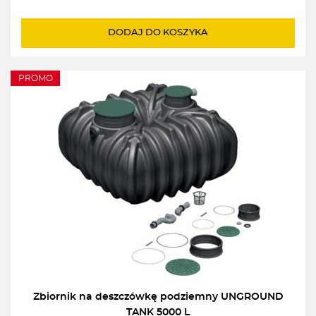
cena
cena
wynosiła:
wynosi:
DODAJ DO KOSZYKA
3745,00zł.
3567,00zł.
PROMO
Zbiornik na deszczówkę podziemny UNGROUND
TANK 5000 L