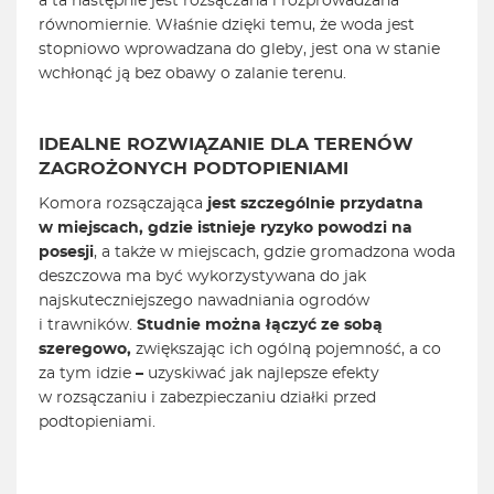
a ta następnie jest rozsączana i rozprowadzana
równomiernie. Właśnie dzięki temu, że woda jest
stopniowo wprowadzana do gleby, jest ona w stanie
wchłonąć ją bez obawy o zalanie terenu.
IDEALNE ROZWIĄZANIE DLA TERENÓW
ZAGROŻONYCH PODTOPIENIAMI
Komora rozsączająca
jest szczególnie przydatna
w miejscach, gdzie istnieje ryzyko powodzi na
posesji
, a także w miejscach, gdzie gromadzona woda
deszczowa ma być wykorzystywana do jak
najskuteczniejszego nawadniania ogrodów
i trawników.
Studnie można łączyć ze sobą
szeregowo,
zwiększając ich ogólną pojemność, a co
za tym idzie
–
uzyskiwać jak najlepsze efekty
w rozsączaniu i zabezpieczaniu działki przed
podtopieniami.