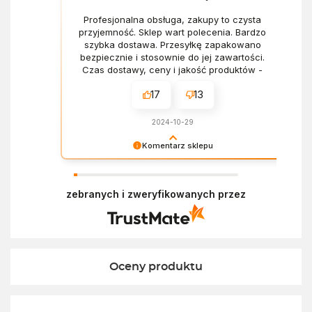
Profesjonalna obsługa, zakupy to czysta
przyjemność. Sklep wart polecenia. Bardzo
szybka dostawa. Przesyłkę zapakowano
bezpiecznie i stosownie do jej zawartości.
Czas dostawy, ceny i jakość produktów -
wszystko bez zarzutów.
17
13
2024-10-29
Komentarz sklepu
Dziękujemy za miłe słowa! Doceniamy czas
poświęcony na podzielenie się z nami Twoim
zebranych i zweryfikowanych przez
doświadczeniem. Z pozdrowieniami, Zespół
Ekofabryki
Oceny produktu