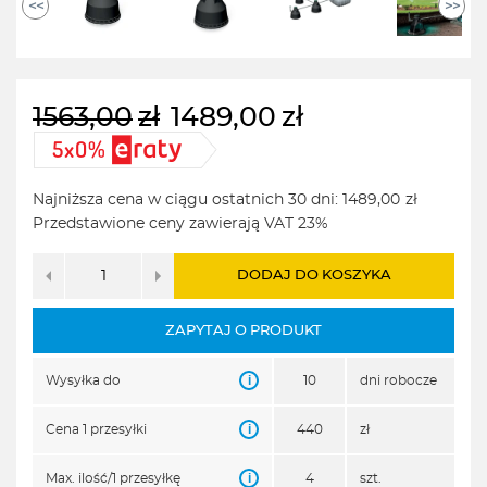
<<
>>
1563,00
zł
1489,00
zł
Pierwotna
Aktualna
cena
cena
wynosiła:
wynosi:
Najniższa cena w ciągu ostatnich 30 dni:
1489,00
zł
1563,00zł.
1489,00zł.
Przedstawione ceny zawierają VAT 23%
DODAJ DO KOSZYKA
ZAPYTAJ O PRODUKT
i
Wysyłka do
10
dni robocze
i
Cena 1 przesyłki
440
zł
i
Max. ilość/1 przesyłkę
4
szt.