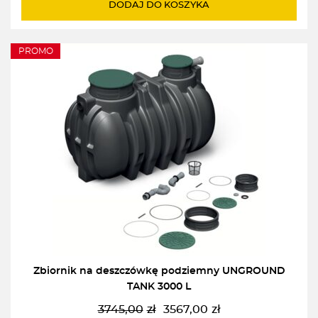
wynosiła:
wynosi:
DODAJ DO KOSZYKA
3012,00zł.
2869,00zł.
PROMO
Zbiornik na deszczówkę podziemny UNGROUND
TANK 3000 L
3745,00
zł
3567,00
zł
Pierwotna
Aktualna