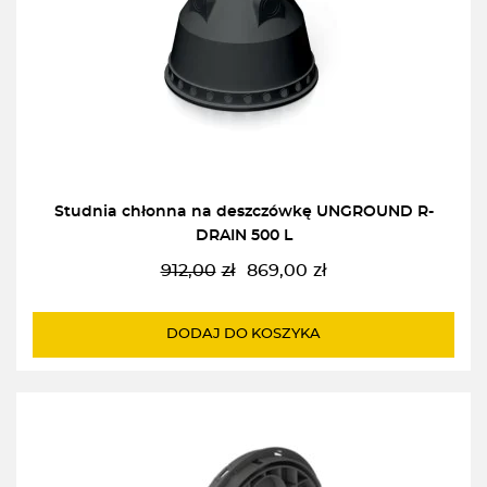
Studnia chłonna na deszczówkę UNGROUND R-
DRAIN 500 L
912,00
zł
869,00
zł
Pierwotna
Aktualna
cena
cena
wynosiła:
wynosi:
DODAJ DO KOSZYKA
912,00zł.
869,00zł.