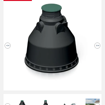
<<
>>