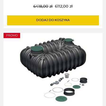
6418,00
zł
6112,00
zł
Pierwotna
Aktualna
cena
cena
wynosiła:
wynosi:
DODAJ DO KOSZYKA
6418,00zł.
6112,00zł.
PROMO