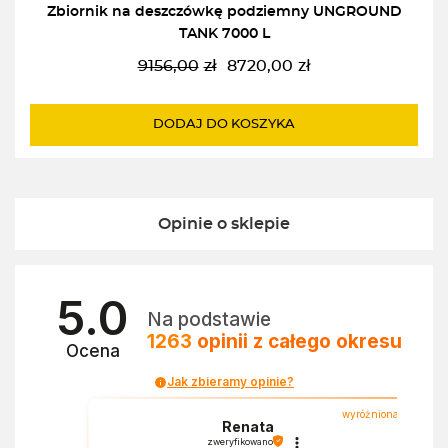
Zbiornik na deszczówkę podziemny UNGROUND
TANK 7000 L
9156,00
zł
8720,00
zł
Pierwotna
Aktualna
cena
cena
wynosiła:
wynosi:
DODAJ DO KOSZYKA
9156,00zł.
8720,00zł.
Opinie o sklepie
5.0
Na podstawie
1263
opinii
z całego okresu
Ocena
Jak zbieramy opinie?
wyróżniona
Renata
zweryfikowano