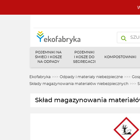
W
Wyszukiw
produktó
POJEMNIKI NA
POJEMNIKI
ŚMIECI I KOSZE
I KOSZE DO
KOMPOSTOWNIKI
NA ODPADY
SEGREGACJI
Ekofabryka
>>>
Odpady i materiały niebezpieczne
>>>
Gos
Składy magazynowania materiałów niebezpiecznych
>>>
S
Skład magazynowania materiałó