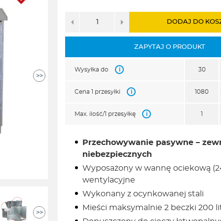
DODAJ DO KOS
ZAPYTAJ O PRODUKT
i
Wysyłka do
30
>>
i
Cena 1 przesyłki
1080
i
Max. ilość/1 przesyłkę
1
Przechowywanie pasywne – zewnę
niebezpiecznych
Wyposażony w wannę ociekową (245 
wentylacyjne
Wykonany z ocynkowanej stali
Mieści maksymalnie 2 beczki 200 l
>>