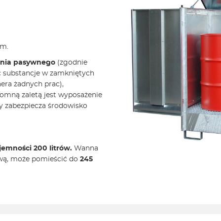
em.
ania pasywnego
(zgodnie
 substancje w zamkniętych
era żadnych prac),
omną zaletą jest wyposażenie
zy zabezpiecza środowisko
jemności 200 litrów.
Wanna
ową, może pomieścić do
245