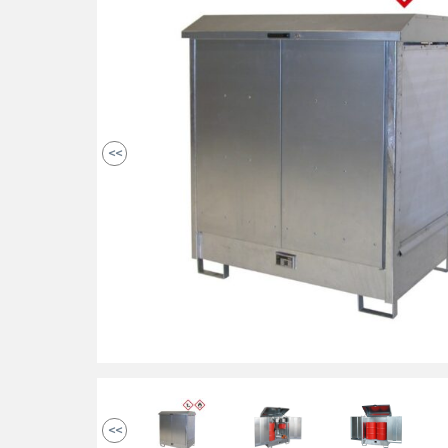
<<
<<