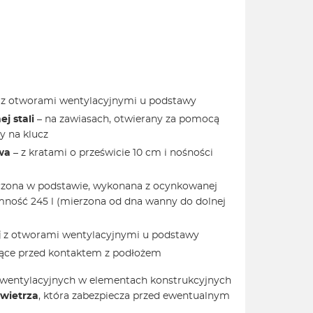
A
z otworami wentylacyjnymi u podstawy
j stali
– na zawiasach, otwierany za pomocą
y na klucz
owa
– z kratami o prześwicie 10 cm i nośności
czona w podstawie, wykonana z ocynkowanej
mność 245 l (mierzona od dna wanny do dolnej
j
z otworami wentylacyjnymi u podstawy
ające przed kontaktem z podłożem
 wentylacyjnych w elementach konstrukcyjnych
owietrza
, która zabezpiecza przed ewentualnym