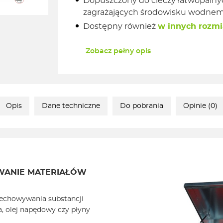
Dopuszczony do cieczy łatwopalnych
zagrażających środowisku wodnem
Dostępny również
w innych rozmi
Zobacz pełny opis
Opis
Dane techniczne
Do pobrania
Opinie (0)
WANIE MATERIAŁÓW
zechowywania substancji
na, olej napędowy czy płyny