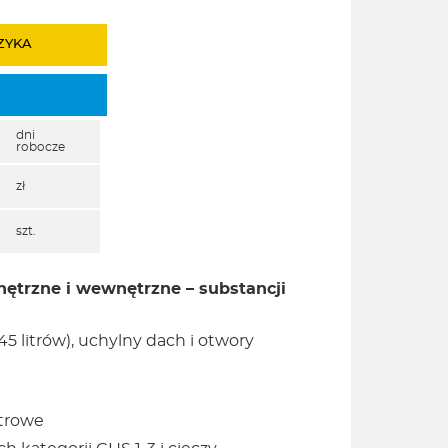
ZYKA
dni
robocze
zł
szt.
trzne i wewnętrzne – substancji
litrów), uchylny dach i otwory
itrowe