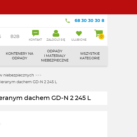
68 30 30 30 8
G
B2B
0
KONTAKT
ZALOGUJ SIĘ
ULUBIONE
ODPADY
KONTENERY NA
WSZYSTKIE
I MATERIAŁY
ODPADY
KATEGORIE
NIEBEZPIECZNE
w niebezpiecznych
>>>
wieranym dachem GD-N 2 245 L
ieranym dachem GD-N 2 245 L