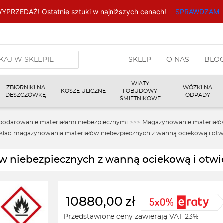
YPRZEDAŻ! Ostatnie sztuki w najniższych cenach!
SPRAWDZAM
arka
SKLEP
O NAS
BLO
w
WIATY
ZBIORNIKI NA
WÓZKI NA
KOSZE ULICZNE
I OBUDOWY
DESZCZÓWKĘ
ODPADY
ŚMIETNIKOWE
podarowanie materiałami niebezpiecznymi
>>>
Magazynowanie materiałó
kład magazynowania materiałów niebezpiecznych z wanną ociekową i ot
w niebezpiecznych z wanną ociekową i otw
10880,00
zł
Przedstawione ceny zawierają VAT 23%