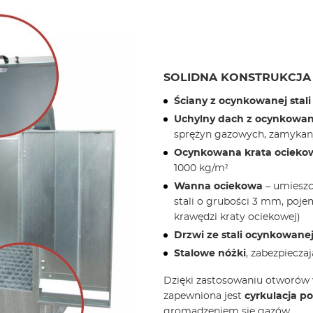
SOLIDNA KONSTRUKCJ
Ściany z ocynkowanej stali
Uchylny dach z ocynkowane
sprężyn gazowych, zamykan
Ocynkowana krata ociek
1000 kg/m²
Wanna ociekowa
– umiesz
stali o grubości 3 mm, poje
krawędzi kraty ociekowej)
Drzwi ze stali ocynkowane
Stalowe nóżki
, zabezpiecz
Dzięki zastosowaniu otworów
zapewniona jest
cyrkulacja p
gromadzeniem się gazów.