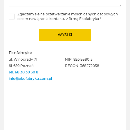
Zgadzam sie na przetwarzanie moich danych osobowych
celem nawiązania kontaktu z firmą Ekofabryka *
Ekofabryka
ul. Winogrady 71
NIP: 9261558013
61-659 Poznań
REGON: 368272058
tel. 68 30 30 30 8
info@ekofabryka.com.pl