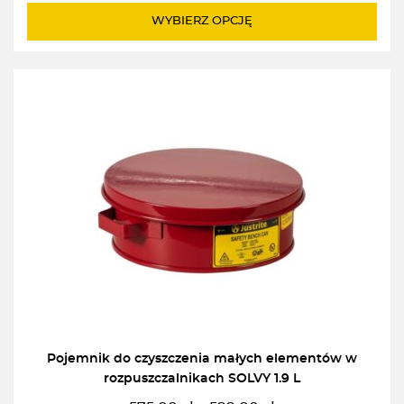
do
WYBIERZ OPCJĘ
1055,00zł
Pojemnik do czyszczenia małych elementów w
rozpuszczalnikach SOLVY 1.9 L