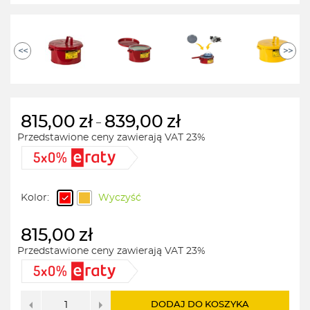
<<
>>
815,00
zł
839,00
zł
–
Przedstawione ceny zawierają VAT 23%
Zakres
cen:
od
815,00zł
Kolor:
Wyczyść
do
839,00zł
815,00
zł
Przedstawione ceny zawierają VAT 23%
DODAJ DO KOSZYKA