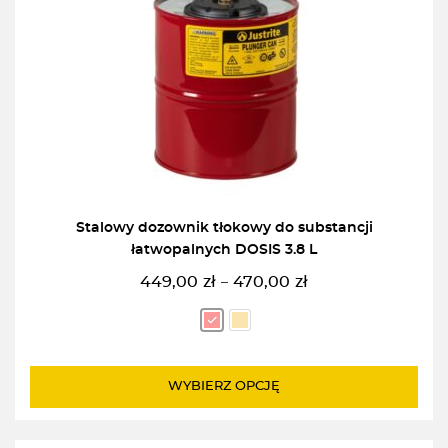
Stalowy dozownik tłokowy do substancji
łatwopalnych DOSIS 3.8 L
449,00
zł
470,00
zł
–
Zakres
cen:
od
449,00zł
do
WYBIERZ OPCJĘ
470,00zł