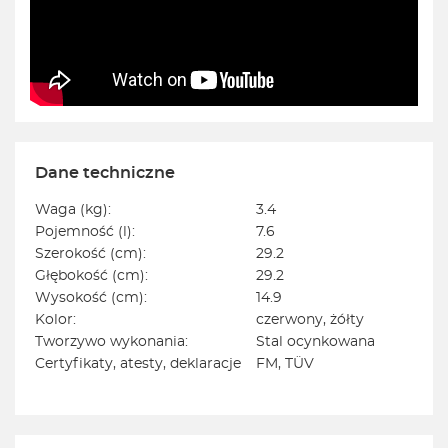
Dane techniczne
Waga (kg):
3.4
Pojemność (l):
7.6
Szerokość (cm):
29.2
Głębokość (cm):
29.2
Wysokość (cm):
14.9
Kolor:
czerwony, żółty
Tworzywo wykonania:
Stal ocynkowana
Certyfikaty, atesty, deklaracje
FM, TÜV