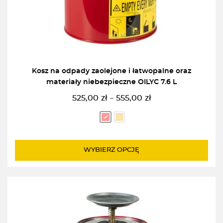
Kosz na odpady zaolejone i łatwopalne oraz
materiały niebezpieczne OILYC 7.6 L
525,00
zł
555,00
zł
–
Zakres
cen:
od
525,00zł
do
WYBIERZ OPCJĘ
555,00zł