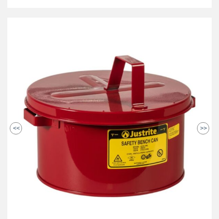
<<
>>