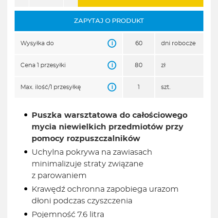
ZAPYTAJ O PRODUKT
i
Wysyłka do
60
dni robocze
i
Cena 1 przesyłki
80
zł
i
Max. ilość/1 przesyłkę
1
szt.
Puszka warsztatowa do całościowego
mycia niewielkich przedmiotów przy
pomocy rozpuszczalników
Uchylna pokrywa na zawiasach
minimalizuje straty związane
z parowaniem
Krawędź ochronna zapobiega urazom
dłoni podczas czyszczenia
Pojemność 7.6 litra