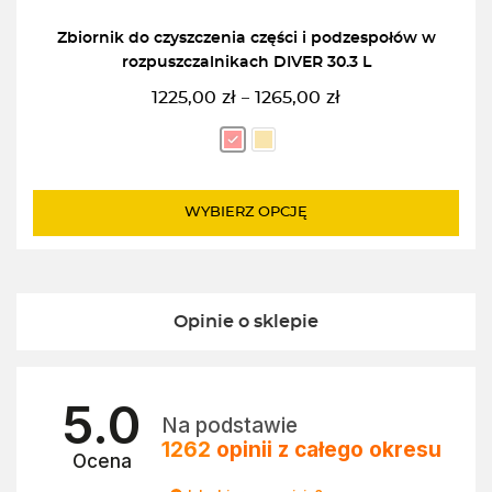
Zbiornik do czyszczenia części i podzespołów w
rozpuszczalnikach DIVER 30.3 L
1225,00
zł
1265,00
zł
–
Zakres
cen:
od
1225,00zł
do
WYBIERZ OPCJĘ
1265,00zł
Opinie o sklepie
5.0
Na podstawie
1262
opinii
z całego okresu
Ocena