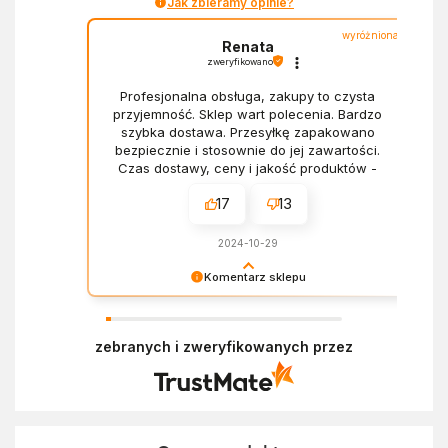
Jak zbieramy opinie?
wyróżniona
Renata
zweryfikowano
Profesjonalna obsługa, zakupy to czysta
przyjemność. Sklep wart polecenia. Bardzo
szybka dostawa. Przesyłkę zapakowano
bezpiecznie i stosownie do jej zawartości.
Czas dostawy, ceny i jakość produktów -
wszystko bez zarzutów.
17
13
2024-10-29
Komentarz sklepu
Dziękujemy za miłe słowa! Doceniamy czas
poświęcony na podzielenie się z nami Twoim
zebranych i zweryfikowanych przez
doświadczeniem. Z pozdrowieniami, Zespół
Ekofabryki