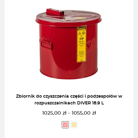
Zbiornik do czyszczenia części i podzespołów w
rozpuszczalnikach DIVER 18.9 L
1025,00
zł
1055,00
zł
–
Zakres
cen:
od
1025,00zł