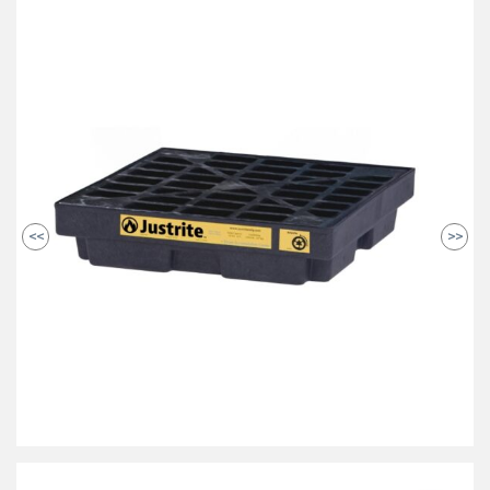
<<
>>