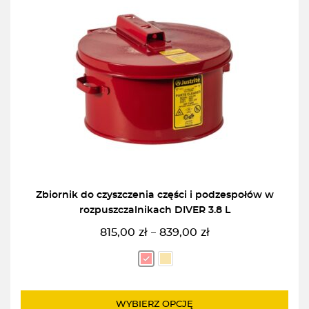
Zbiornik do czyszczenia części i podzespołów w
rozpuszczalnikach DIVER 3.8 L
815,00
zł
839,00
zł
–
Zakres
cen:
od
815,00zł
do
WYBIERZ OPCJĘ