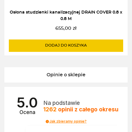
Osłona studzienki kanalizacyjnej DRAIN COVER 0.8 x
0.8 M
655,00
zł
DODAJ DO KOSZYKA
Opinie o sklepie
5.0
Na podstawie
1262
opinii
z całego okresu
Ocena
Jak zbieramy opinie?
a