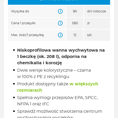
i
Wysyłka do
90
dni robocze
i
Cena 1 przesyłki
560
zł
i
Max. ilość/1 przesyłkę
12
szt.
Niskoprofilowa wanna wychwytowa
na
1 beczkę (ok. 208 l), odporna na
chemikalia i korozję
Dwie wersje kolorystyczne – czarna
w 100% z PE z recyklingu
Produkt dostępny także
w większych
rozmiarach
Spełnia wymogi przepisów EPA, SPCC,
NFPA 1 oraz IFC
Sprawdź możliwość stworzenia centrum
wychwytywania wycieków