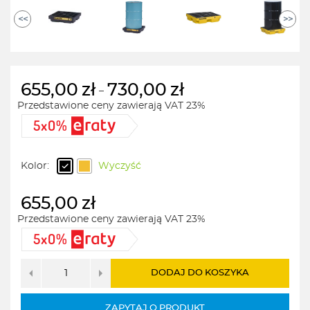
<<
>>
655,00
zł
730,00
zł
–
Przedstawione ceny zawierają VAT 23%
Zakres
cen:
od
655,00zł
Kolor:
Wyczyść
do
730,00zł
655,00
zł
Przedstawione ceny zawierają VAT 23%
DODAJ DO KOSZYKA
ZAPYTAJ O PRODUKT