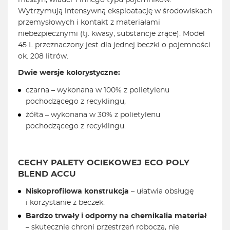
maszyn, wiader i innego typu pojemników.
Wytrzymują intensywną eksploatację w środowiskach
przemysłowych i kontakt z materiałami
niebezpiecznymi (tj. kwasy, substancje żrące). Model
45 L przeznaczony jest dla jednej beczki o pojemności
ok. 208 litrów.
Dwie wersje kolorystyczne:
czarna – wykonana w 100% z polietylenu
pochodzącego z recyklingu,
żółta – wykonana w 30% z polietylenu
pochodzącego z recyklingu.
CECHY PALETY OCIEKOWEJ ECO POLY
BLEND ACCU
Niskoprofilowa konstrukcja
– ułatwia obsługę
i korzystanie z beczek.
Bardzo trwały i odporny na chemikalia materiał
– skutecznie chroni przestrzeń roboczą, nie