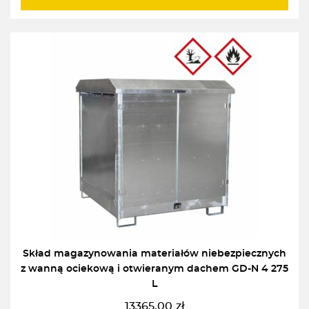
839,00zł
Skład magazynowania materiałów niebezpiecznych
z wanną ociekową i otwieranym dachem GD-N 4 275
L
13365,00
zł