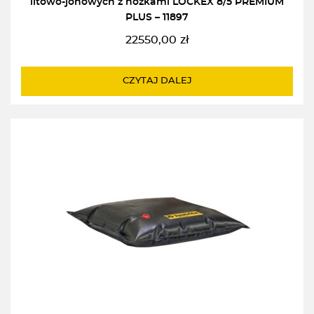
litowo-jonowych z nóżkami LOCKEX 8/5 PREMIUM
PLUS – 11897
22550,00
zł
CZYTAJ DALEJ