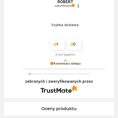
ROBERT
zweryfikowano
Szybka dostawa.
1
0
w tym tygodniu
Komentarz sklepu
Bardzo cieszy nas Twoja świetna recenzja!
Ciężko pracujemy, aby sprostać oczekiwaniom
zebranych i zweryfikowanych przez
wszystkich osób zaopatrujących się w
Ekofabryce. Mamy nadzieję, że do nas wrócisz :)
Pozdrawiamy
Oceny produktu