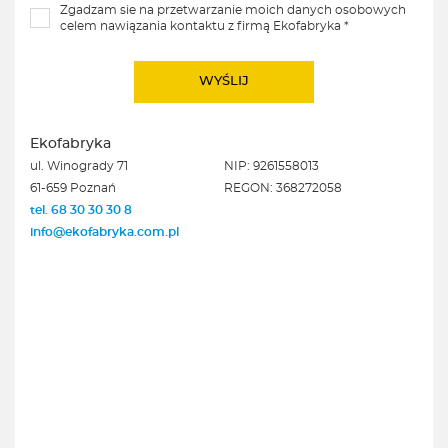
Zgadzam sie na przetwarzanie moich danych osobowych
celem nawiązania kontaktu z firmą Ekofabryka *
Ekofabryka
ul. Winogrady 71
NIP: 9261558013
61-659 Poznań
REGON: 368272058
tel. 68 30 30 30 8
info@ekofabryka.com.pl