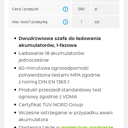
i
Cena 1 przesyłki
560
zł
i
Max. ilość/1 przesyłkę
1
szt.
Dwudrzwiowa szafa do ładowania
akumulatorów, 1-fazowa
Ładowanie 18 akumulatorów
jednocześnie
60-minutowa ognioodporność
potwierdzona testami MPA zgodnie
z normą DIN EN 1363-1
Produkt przeszedł standardowy test
ogniowy zgodnie z VDMA
Certyfikat TÜV NORD Group
Wczesne ostrzeganie w przypadku awarii
akumulatora
Dostępna także w
mniejszym rozmiarze