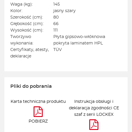
Waga (kg):
145
Kolor:
jasny szary
Szerokość (cm):
80
Głębokość (cm):
66
Wysokość (cm):
111
Tworzywo
Płyta gipsowo-włóknowa
wykonania:
pokryta laminatem HPL
Certyfikaty, atesty,
TÜV
deklaracje
Pliki do pobrania
Karta techniczna produktu
Instrukcja obsługi i
deklaracja zgodności CE
szaf z serii LOCKEX
POBIERZ