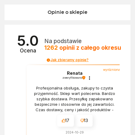
Opinie o sklepie
5.0
Na podstawie
1262
opinii
z całego okresu
Ocena
Jak zbieramy opinie?
wyróżniona
Renata
zweryfikowano
Profesjonalna obsługa, zakupy to czysta
przyjemność. Sklep wart polecenia. Bardzo
szybka dostawa. Przesyłkę zapakowano
bezpiecznie i stosownie do jej zawartości.
Czas dostawy, ceny i jakość produktów -
wszystko bez zarzutów.
17
13
2024-10-29