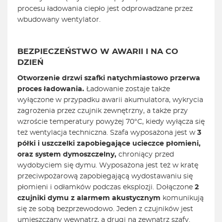
procesu ładowania ciepło jest odprowadzane przez
wbudowany wentylator.
BEZPIECZEŃSTWO W AWARII I NA CO
DZIEŃ
Otworzenie drzwi szafki natychmiastowo przerwa
proces ładowania.
Ładowanie zostaje także
wyłączone w przypadku awarii akumulatora, wykrycia
zagrożenia przez czujnik zewnętrzny, a także przy
wzroście temperatury powyżej 70°C, kiedy wyłącza się
też wentylacja techniczna. Szafa wyposażona jest w
3
półki i
uszczelki zapobiegające ucieczce płomieni,
oraz system dymoszczelny,
chroniący przed
wydobyciem się dymu. Wyposażona jest też w kratę
przeciwpożarową zapobiegającą wydostawaniu się
płomieni i odłamków podczas eksplozji. Dołączone
2
czujniki dymu z alarmem akustycznym
komunikują
się ze sobą bezprzewodowo. Jeden z czujników jest
umieszczany wewnątrz, a drugi na zewnątrz szafy.