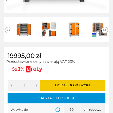
<<
>>
19995,00
zł
Przedstawione ceny zawierają VAT 23%
DODAJ DO KOSZYKA
ZAPYTAJ O PRODUKT
i
Wysyłka do
30
dni robocze