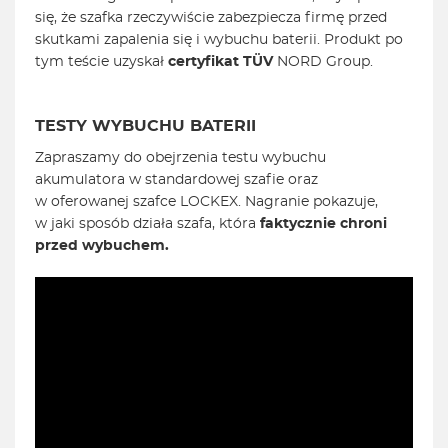
się, że szafka rzeczywiście zabezpiecza firmę przed
skutkami zapalenia się i wybuchu baterii. Produkt po
tym teście uzyskał
certyfikat TÜV
NORD Group.
TESTY WYBUCHU BATERII
Zapraszamy do obejrzenia testu wybuchu
akumulatora w standardowej szafie oraz
w oferowanej szafce LOCKEX. Nagranie pokazuje,
w jaki sposób działa szafa, która
faktycznie chroni
przed wybuchem.