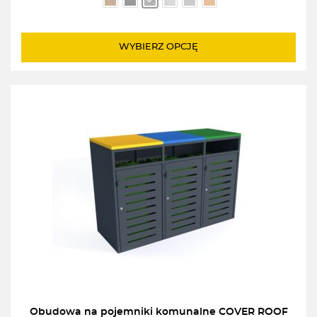
od
4119,00zł
do
WYBIERZ OPCJĘ
4449,00zł
Obudowa na pojemniki komunalne COVER ROOF