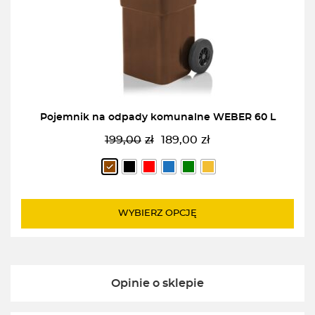
Pojemnik na odpady komunalne WEBER 60 L
199,00
zł
189,00
zł
Pierwotna
Aktualna
cena
cena
wynosiła:
wynosi:
199,00zł.
189,00zł.
WYBIERZ OPCJĘ
Opinie o sklepie