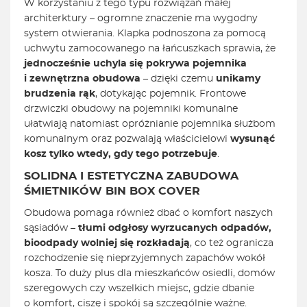
W korzystaniu z tego typu rozwiązań małej
architerktury – ogromne znaczenie ma wygodny
system otwierania. Klapka podnoszona za pomocą
uchwytu zamocowanego na łańcuszkach sprawia, że
jednocześnie uchyla się pokrywa pojemnika
i zewnętrzna obudowa
– dzięki czemu
unikamy
brudzenia rąk
, dotykając pojemnik. Frontowe
drzwiczki obudowy na pojemniki komunalne
ułatwiają natomiast opróżnianie pojemnika służbom
komunalnym oraz pozwalają właścicielowi
wysunąć
kosz tylko wtedy, gdy tego potrzebuje
.
SOLIDNA I ESTETYCZNA ZABUDOWA
ŚMIETNIKÓW BIN BOX COVER
Obudowa pomaga również dbać o komfort naszych
sąsiadów –
tłumi odgłosy wyrzucanych odpadów,
bioodpady wolniej się rozkładają
, co też ogranicza
rozchodzenie się nieprzyjemnych zapachów wokół
kosza. To duży plus dla mieszkańców osiedli, domów
szeregowych czy wszelkich miejsc, gdzie dbanie
o komfort, ciszę i spokój są szczególnie ważne.