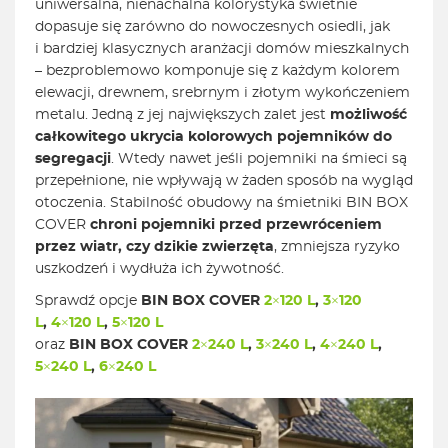
uniwersalna, nienachalna kolorystyka świetnie
dopasuje się zarówno do nowoczesnych osiedli, jak
i bardziej klasycznych aranżacji domów mieszkalnych
– bezproblemowo komponuje się z każdym kolorem
elewacji, drewnem, srebrnym i złotym wykończeniem
metalu. Jedną z jej największych zalet jest
możliwość
całkowitego ukrycia kolorowych pojemników do
segregacji
. Wtedy nawet jeśli pojemniki na śmieci są
przepełnione, nie wpływają w żaden sposób na wygląd
otoczenia. Stabilność obudowy na śmietniki BIN BOX
COVER
chroni pojemniki przed przewróceniem
przez wiatr, czy dzikie zwierzęta
, zmniejsza ryzyko
uszkodzeń i wydłuża ich żywotność.
Sprawdź opcje
BIN BOX COVER
2×120 L
,
3×120
L
,
4×120 L
,
5×120 L
oraz
BIN BOX COVER
2×240 L
,
3×240 L
,
4×240 L
,
5×240 L
,
6×240 L