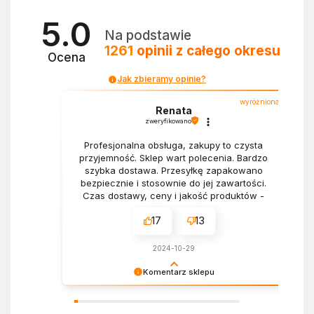
5.0
Na podstawie
1261
opinii
z całego okresu
Ocena
Jak zbieramy opinie?
wyróżniona
Renata
zweryfikowano
Profesjonalna obsługa, zakupy to czysta
przyjemność. Sklep wart polecenia. Bardzo
szybka dostawa. Przesyłkę zapakowano
bezpiecznie i stosownie do jej zawartości.
Czas dostawy, ceny i jakość produktów -
wszystko bez zarzutów.
17
13
2024-10-29
Komentarz sklepu
Dziękujemy za miłe słowa! Doceniamy czas
poświęcony na podzielenie się z nami Twoim