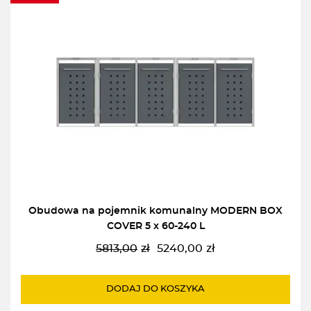
Obudowa na pojemnik komunalny MODERN BOX
COVER 5 x 60-240 L
5813,00
zł
5240,00
zł
Pierwotna
Aktualna
cena
cena
wynosiła:
wynosi:
DODAJ DO KOSZYKA
5813,00zł.
5240,00zł.