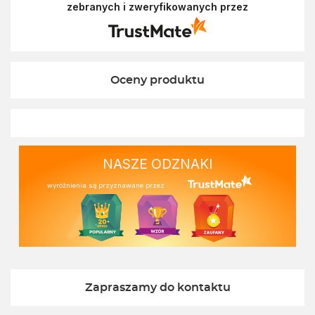
zebranych i zweryfikowanych przez
doświadczeniem. Z pozdrowieniami, Zespół
Ekofabryki
Oceny produktu
NASZE ODZNAKI
wyróżnienia są przyznawane przez
Zapraszamy do kontaktu