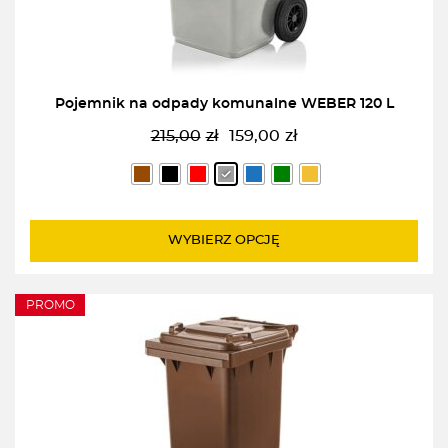
Pojemnik na odpady komunalne WEBER 120 L
215,00
zł
159,00
zł
Pierwotna
Aktualna
cena
cena
wynosiła:
wynosi:
215,00zł.
159,00zł.
WYBIERZ OPCJĘ
PROMO