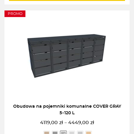
PROMO
Obudowa na pojemniki komunalne COVER GRAY
5×120 L
4119,00
zł
4449,00
zł
–
Zakres
cen: