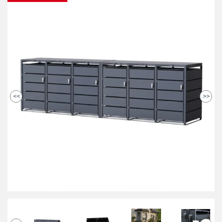
<<
>>