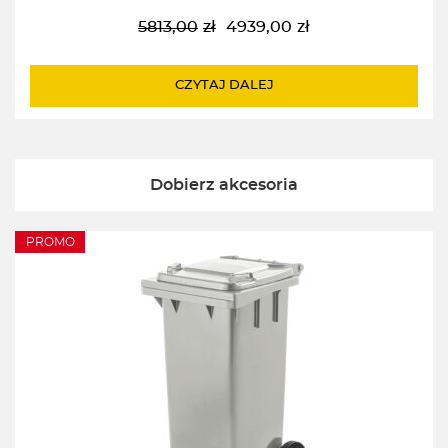
5813,00
zł
4939,00
zł
Pierwotna
Aktualna
cena
cena
wynosiła:
wynosi:
CZYTAJ DALEJ
5813,00zł.
4939,00zł.
Dobierz akcesoria
PROMO