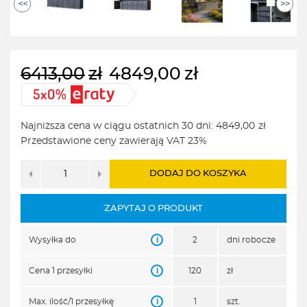
<<
>>
6413,00
zł
4849,00
zł
Pierwotna
Aktualna
cena
cena
wynosiła:
wynosi:
Najniższa cena w ciągu ostatnich 30 dni:
4849,00
zł
6413,00zł.
4849,00zł.
Przedstawione ceny zawierają VAT 23%
DODAJ DO KOSZYKA
ZAPYTAJ O PRODUKT
i
Wysyłka do
2
dni robocze
i
Cena 1 przesyłki
120
zł
i
Max. ilość/1 przesyłkę
1
szt.