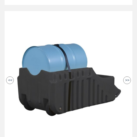
<<
>>