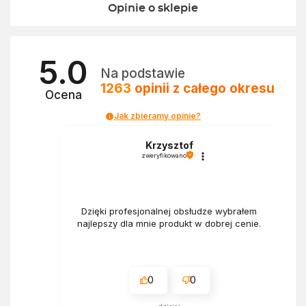
Opinie o sklepie
5.0
Na podstawie
1263
opinii
z całego okresu
Ocena
Jak zbieramy opinie?
a
Krzysztof
zweryfikowano
Dzięki profesjonalnej obsłudze wybrałem
najlepszy dla mnie produkt w dobrej cenie.
0
0