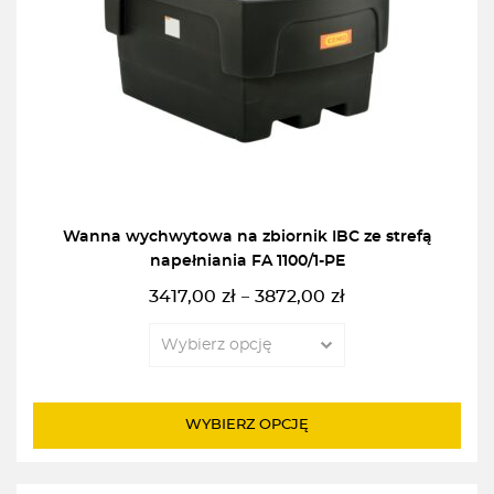
Wanna wychwytowa na zbiornik IBC ze strefą
napełniania FA 1100/1-PE
3417,00
zł
3872,00
zł
–
Zakres
cen:
od
3417,00zł
do
WYBIERZ OPCJĘ
3872,00zł