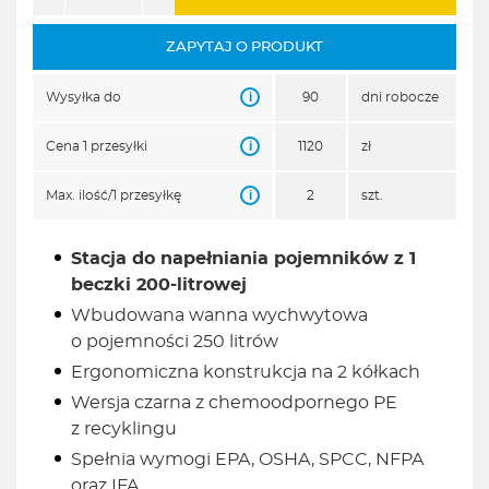
ZAPYTAJ O PRODUKT
i
Wysyłka do
90
dni robocze
i
Cena 1 przesyłki
1120
zł
i
Max. ilość/1 przesyłkę
2
szt.
Stacja do napełniania pojemników z 1
beczki 200-litrowej
Wbudowana wanna wychwytowa
o pojemności 250 litrów
Ergonomiczna konstrukcja na 2 kółkach
Wersja czarna z chemoodpornego PE
z recyklingu
Spełnia wymogi EPA, OSHA, SPCC, NFPA
oraz IFA