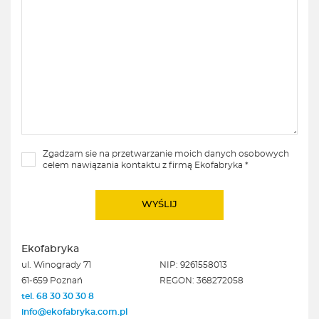
Zgadzam sie na przetwarzanie moich danych osobowych
celem nawiązania kontaktu z firmą Ekofabryka *
Ekofabryka
ul. Winogrady 71
NIP: 9261558013
61-659 Poznań
REGON: 368272058
tel. 68 30 30 30 8
info@ekofabryka.com.pl