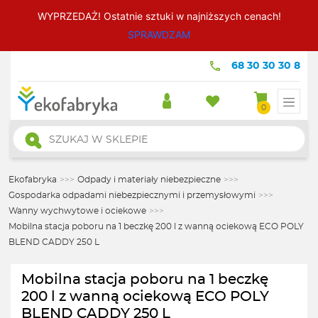
WYPRZEDAŻ! Ostatnie sztuki w najniższych cenach!
SPRAWDZAM
68 30 30 30 8
0
Wyszukiwarka
produktów
Ekofabryka
>>>
Odpady i materiały niebezpieczne
>>>
Gospodarka odpadami niebezpiecznymi i przemysłowymi
>>>
Wanny wychwytowe i ociekowe
>>>
Mobilna stacja poboru na 1 beczkę 200 l z wanną ociekową ECO POLY
BLEND CADDY 250 L
Mobilna stacja poboru na 1 beczkę
200 l z wanną ociekową ECO POLY
BLEND CADDY 250 L