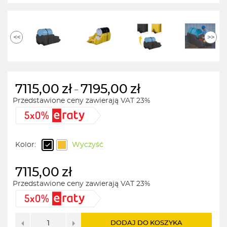
<<
>>
7115,00
zł
7195,00
zł
–
Przedstawione ceny zawierają VAT 23%
Zakres
cen:
od
7115,00zł
Kolor:
Wyczyść
do
7195,00zł
7115,00
zł
Przedstawione ceny zawierają VAT 23%
DODAJ DO KOSZYKA