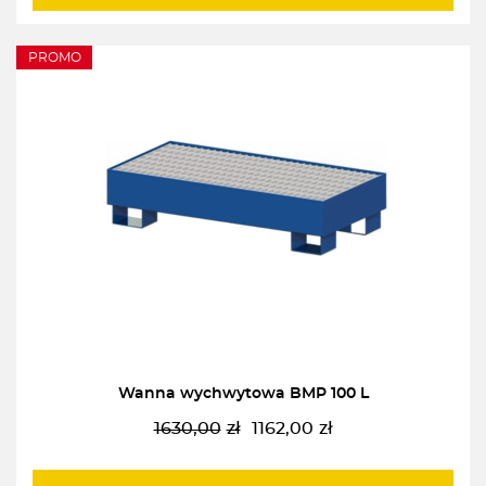
PROMO
Wanna wychwytowa BMP 100 L
1630,00
zł
1162,00
zł
Pierwotna
Aktualna
cena
cena