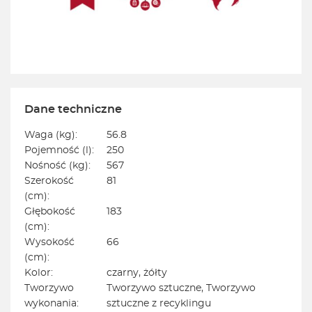
Dane techniczne
Waga (kg):
56.8
Pojemność (l):
250
Nośność (kg):
567
Szerokość
81
(cm):
Głębokość
183
(cm):
Wysokość
66
(cm):
Kolor:
czarny, żółty
Tworzywo
Tworzywo sztuczne, Tworzywo
wykonania:
sztuczne z recyklingu