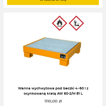
345,00zł
Wanna wychwytowa pod beczki 4×60 l z
ocynkowaną kratą AW 60-2/M 81 L
1110,00
zł