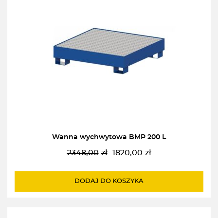
Wanna wychwytowa BMP 200 L
2348,00
zł
1820,00
zł
Pierwotna
Aktualna
cena
cena
wynosiła:
wynosi:
DODAJ DO KOSZYKA
2348,00zł.
1820,00zł.