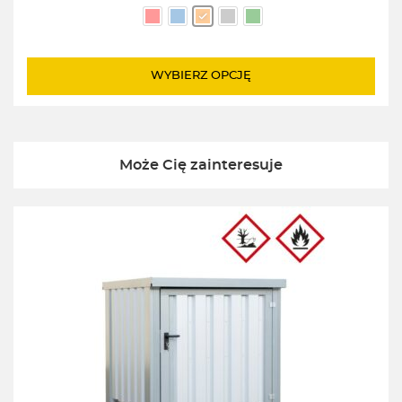
WYBIERZ OPCJĘ
Może Cię zainteresuje