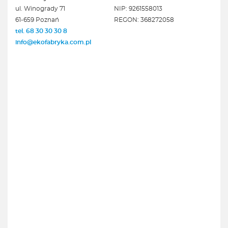
ul. Winogrady 71
NIP: 9261558013
61-659 Poznań
REGON: 368272058
tel. 68 30 30 30 8
info@ekofabryka.com.pl