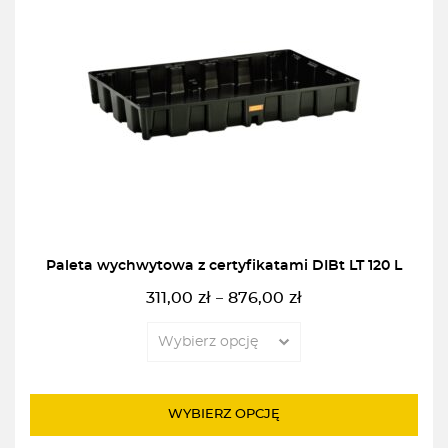
Paleta wychwytowa z certyfikatami DIBt LT 120 L
311,00
zł
876,00
zł
–
Zakres
cen:
od
311,00zł
do
WYBIERZ OPCJĘ
876,00zł