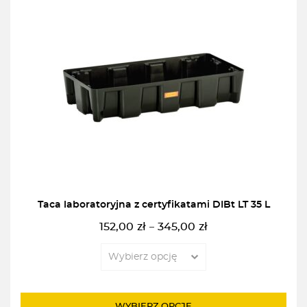
Taca laboratoryjna z certyfikatami DIBt LT 35 L
152,00
zł
345,00
zł
–
Zakres
cen:
od
152,00zł
do
WYBIERZ OPCJĘ