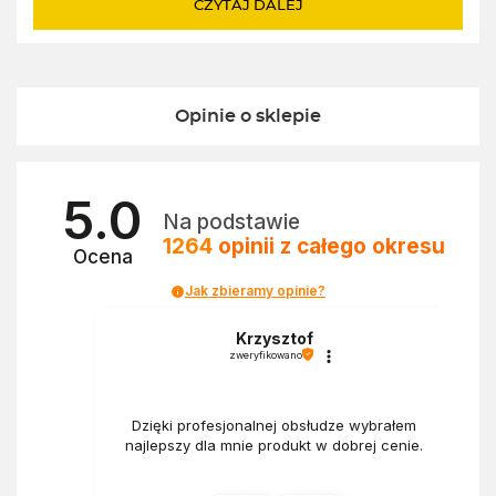
CZYTAJ DALEJ
Opinie o sklepie
5.0
Na podstawie
1264
opinii
z całego okresu
Ocena
Jak zbieramy opinie?
a
Krzysztof
zweryfikowano
Dzięki profesjonalnej obsłudze wybrałem
najlepszy dla mnie produkt w dobrej cenie.