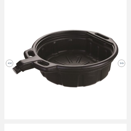
<<
>>