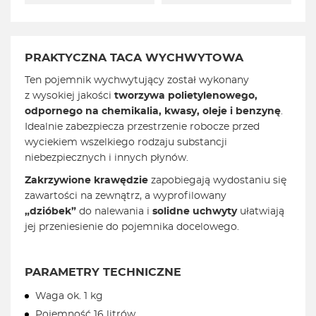
PRAKTYCZNA TACA WYCHWYTOWA
Ten pojemnik wychwytujący został wykonany
z wysokiej jakości
tworzywa polietylenowego,
odpornego na chemikalia, kwasy, oleje i benzynę
.
Idealnie zabezpiecza przestrzenie robocze przed
wyciekiem wszelkiego rodzaju substancji
niebezpiecznych i innych płynów.
Zakrzywione krawędzie
zapobiegają wydostaniu się
zawartości na zewnątrz, a wyprofilowany
„dzióbek”
do nalewania i
solidne uchwyty
ułatwiają
jej przeniesienie do pojemnika docelowego.
PARAMETRY TECHNICZNE
Waga ok. 1 kg
Pojemność 16 litrów