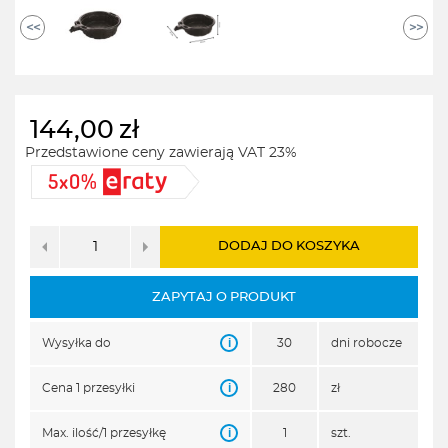
<<
>>
144,00
zł
Przedstawione ceny zawierają VAT 23%
DODAJ DO KOSZYKA
ZAPYTAJ O PRODUKT
i
Wysyłka do
30
dni robocze
i
Cena 1 przesyłki
280
zł
i
Max. ilość/1 przesyłkę
1
szt.