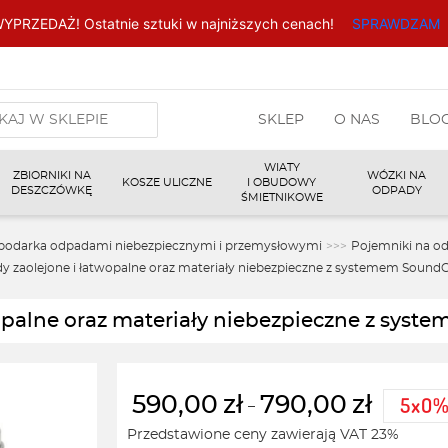
YPRZEDAŻ! Ostatnie sztuki w najniższych cenach!
SPRAWDZAM
arka
SKLEP
O NAS
BLO
w
WIATY
ZBIORNIKI NA
WÓZKI NA
KOSZE ULICZNE
I OBUDOWY
DESZCZÓWKĘ
ODPADY
ŚMIETNIKOWE
podarka odpadami niebezpiecznymi i przemysłowymi
>>>
Pojemniki na od
y zaolejone i łatwopalne oraz materiały niebezpieczne z systemem Sound
wopalne oraz materiały niebezpieczne z sys
590,00
zł
790,00
zł
–
Zakres
Przedstawione ceny zawierają VAT 23%