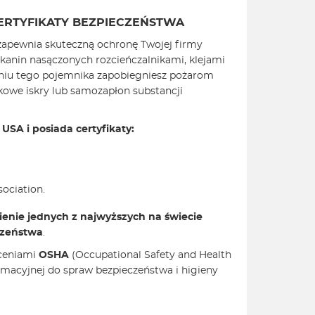
ERTYFIKATY BEZPIECZEŃSTWA
zapewnia skuteczną ochronę Twojej firmy
kanin nasączonych rozcieńczalnikami, klejami
taniu tego pojemnika zapobiegniesz pożarom
we iskry lub samozapłon substancji
SA i posiada certyfikaty:
sociation.
ienie jednych z najwyższych na świecie
czeństwa
.
eceniami
OSHA
(Occupational Safety and Health
ormacyjnej do spraw bezpieczeństwa i higieny