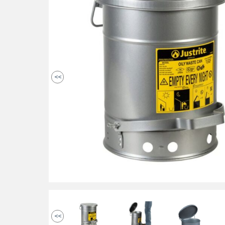
<<
<<