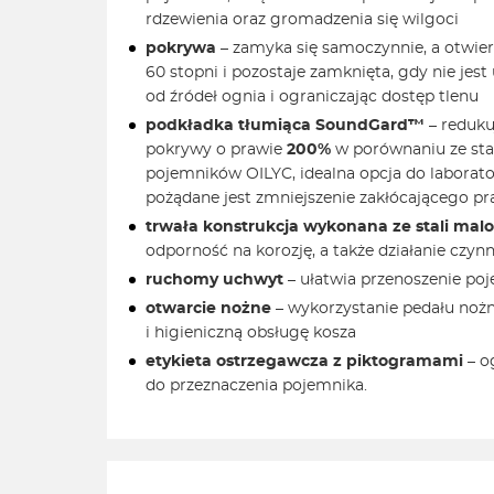
rdzewienia oraz gromadzenia się wilgoci
pokrywa
– zamyka się samoczynnie, a otwie
60 stopni i pozostaje zamknięta, gdy nie jest
od źródeł ognia i ograniczając dostęp tlenu
podkładka tłumiąca SoundGard™
– reduku
pokrywy o prawie
200%
w porównaniu ze s
pojemników OILYC, idealna opcja do laborato
pożądane jest zmniejszenie zakłócającego pr
trwała konstrukcja wykonana ze stali ma
odporność na korozję, a także działanie czy
ruchomy uchwyt
– ułatwia przenoszenie po
otwarcie nożne
– wykorzystanie pedału no
i higieniczną obsługę kosza
etykieta ostrzegawcza z piktogramami
– o
do przeznaczenia pojemnika.