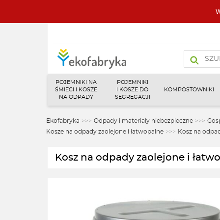
W
Wyszukiw
produktó
POJEMNIKI NA
POJEMNIKI
ŚMIECI I KOSZE
I KOSZE DO
KOMPOSTOWNIKI
NA ODPADY
SEGREGACJI
Ekofabryka
>>>
Odpady i materiały niebezpieczne
>>>
Gos
Kosze na odpady zaolejone i łatwopalne
>>>
Kosz na odpad
Kosz na odpady zaolejone i łat