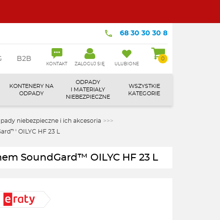
68 30 30 30 8
G
B2B
0
KONTAKT
ZALOGUJ SIĘ
ULUBIONE
ODPADY
KONTENERY NA
WSZYSTKIE
I MATERIAŁY
ODPADY
KATEGORIE
NIEBEZPIECZNE
pady niebezpieczne i ich akcesoria
>>>
Gard™ OILYC HF 23 L
temem SoundGard™ OILYC HF 23 L