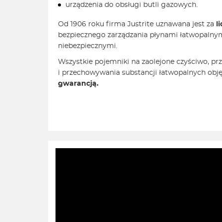
urządzenia do obsługi butli gazowych.
Od 1906 roku firma Justrite uznawana jest za
l
bezpiecznego zarządzania płynami łatwopalnym
niebezpiecznymi.
Wszystkie pojemniki na zaolejone czyściwo, pr
i przechowywania substancji łatwopalnych obję
gwarancją.