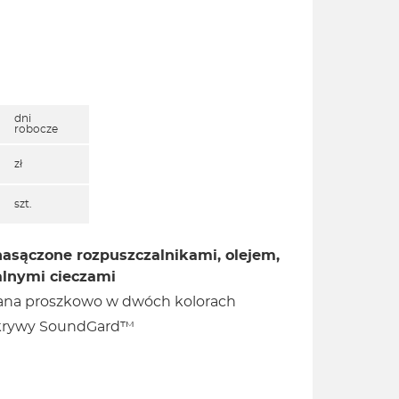
dni
robocze
zł
szt.
nasączone rozpuszczalnikami, olejem,
alnymi cieczami
wana proszkowo w dwóch kolorach
okrywy SoundGard™