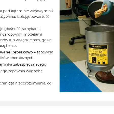
ra pod kątem nie większym niż
 używana, izolując zawartość
je głośność zamykania
tandardowymi modelami
riów lub wszędzie tam, gdzie
acę hałasu
lowanej proszkowo
– zapewnia
nników chemicznych
jemnika zabezpieczającego
żnego zapewnia wygodną
granicza nieporozumienia, co