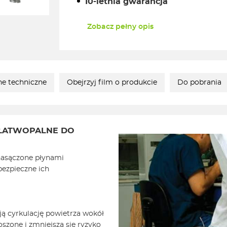
10-letnia gwarancja
Zobacz pełny opis
e techniczne
Obejrzyj film o produkcie
Do pobrania
 ŁATWOPALNE DO
 nasączone płynami
bezpieczne ich
ą cyrkulację powietrza wokół
oszone i zmniejsza się ryzyko