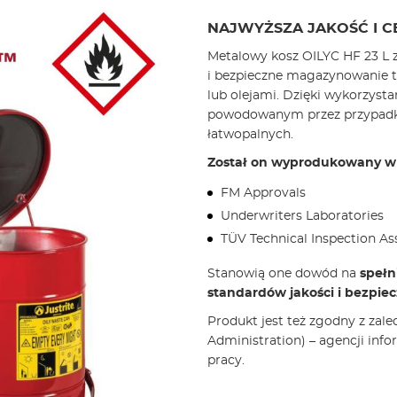
NAJWYŻSZA JAKOŚĆ I C
Metalowy kosz OILYC HF 23 L 
i bezpieczne magazynowanie t
lub olejami. Dzięki wykorzys
powodowanym przez przypadko
łatwopalnych.
Został on wyprodukowany w U
FM Approvals
Underwriters Laboratories
TÜV Technical Inspection As
Stanowią one dowód na
spełn
standardów jakości i bezpie
Produkt jest też zgodny z zal
Administration) – agencji inf
pracy.