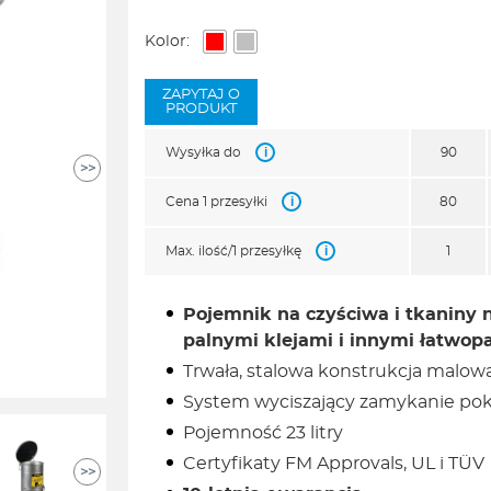
cen:
od
Kolor:
590,00zł
do
ZAPYTAJ O
790,00zł
PRODUKT
i
Wysyłka do
90
>>
i
Cena 1 przesyłki
80
i
Max. ilość/1 przesyłkę
1
Pojemnik na czyściwa i tkaniny 
palnymi klejami i innymi łatwop
Trwała, stalowa konstrukcja malo
System wyciszający zamykanie p
Pojemność 23 litry
Certyfikaty FM Approvals, UL i TÜV
>>