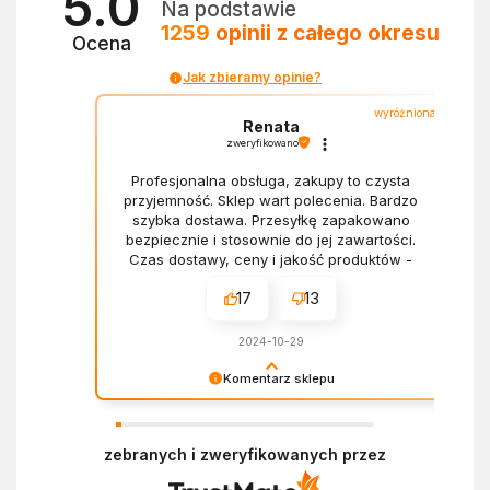
5.0
Na podstawie
1259
opinii
z całego okresu
Ocena
Jak zbieramy opinie?
wyróżniona
Renata
zweryfikowano
Profesjonalna obsługa, zakupy to czysta
przyjemność. Sklep wart polecenia. Bardzo
szybka dostawa. Przesyłkę zapakowano
bezpiecznie i stosownie do jej zawartości.
Czas dostawy, ceny i jakość produktów -
wszystko bez zarzutów.
17
13
2024-10-29
Komentarz sklepu
Dziękujemy za miłe słowa! Doceniamy czas
poświęcony na podzielenie się z nami Twoim
zebranych i zweryfikowanych przez
doświadczeniem. Z pozdrowieniami, Zespół
Ekofabryki