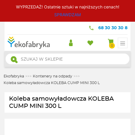
WYPRZEDAŻ! Ostatnie sztuki w najniższych cenach!
SPRAWDZAM
68 30 30 30 8
0
Wyszukiwarka
produktów
Ekofabryka
>>>
Kontenery na odpady
>>>
Koleba samowyładowcza KOLEBA CUMP MINI 300 L
Koleba samowyładowcza KOLEBA
CUMP MINI 300 L