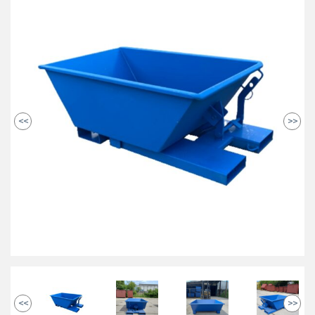
<<
>>
<<
>>