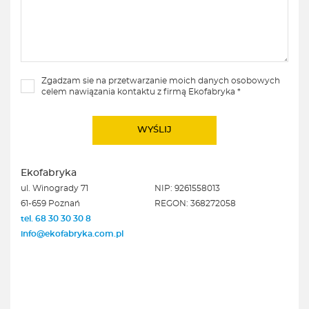
Zgadzam sie na przetwarzanie moich danych osobowych
celem nawiązania kontaktu z firmą Ekofabryka *
Ekofabryka
ul. Winogrady 71
NIP: 9261558013
61-659 Poznań
REGON: 368272058
tel. 68 30 30 30 8
info@ekofabryka.com.pl