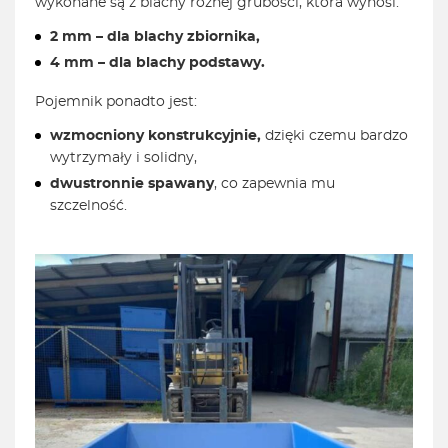
wykonane są z blachy różnej grubości, która wynosi:
2 mm – dla blachy zbiornika,
4 mm – dla blachy podstawy.
Pojemnik ponadto jest:
wzmocniony konstrukcyjnie,
dzięki czemu bardzo
wytrzymały i solidny,
dwustronnie spawany
, co zapewnia mu
szczelność.