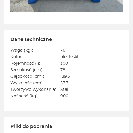
Dane techniczne
Waga (kg):
76
Kolor:
niebieski
Pojemność (l):
300
Szerokość (cm):
78
Głębokość (cm):
139.3
Wysokość (cm):
57.7
Tworzywo wykonania:
Stal
Nośność (kg):
900
Pliki do pobrania