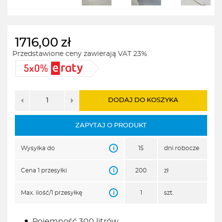
1716,00
zł
Przedstawione ceny zawierają VAT 23%
DODAJ DO KOSZYKA
ZAPYTAJ O PRODUKT
i
Wysyłka do
15
dni robocze
i
Cena 1 przesyłki
200
zł
i
Max. ilość/1 przesyłkę
1
szt.
Pojemność 300 litrów