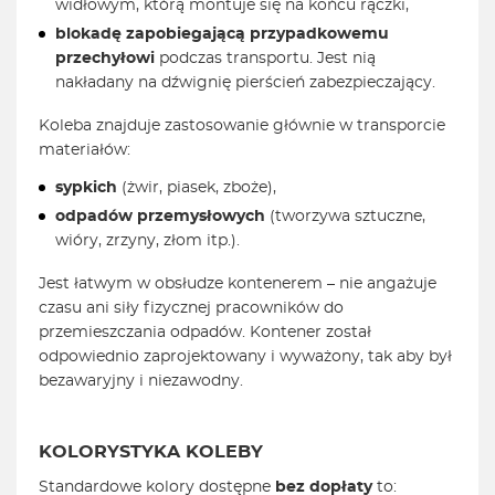
widłowym, którą montuje się na końcu rączki,
blokadę zapobiegającą przypadkowemu
przechyłowi
podczas transportu. Jest nią
nakładany na dźwignię pierścień zabezpieczający.
Koleba znajduje zastosowanie głównie w transporcie
materiałów:
sypkich
(żwir, piasek, zboże),
odpadów przemysłowych
(tworzywa sztuczne,
wióry, zrzyny, złom itp.).
Jest łatwym w obsłudze kontenerem – nie angażuje
czasu ani siły fizycznej pracowników do
przemieszczania odpadów. Kontener został
odpowiednio zaprojektowany i wyważony, tak aby był
bezawaryjny i niezawodny.
KOLORYSTYKA KOLEBY
Standardowe kolory dostępne
bez dopłaty
to: