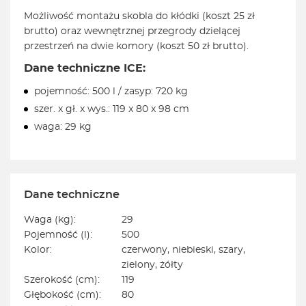
Możliwość montażu skobla do kłódki (koszt 25 zł
brutto) oraz wewnętrznej przegrody dzielącej
przestrzeń na dwie komory (koszt 50 zł brutto).
Dane techniczne ICE:
pojemność: 500 l / zasyp: 720 kg
szer. x gł. x wys.: 119 x 80 x 98 cm
waga: 29 kg
Dane techniczne
Waga (kg):
29
Pojemność (l):
500
Kolor:
czerwony, niebieski, szary,
zielony, żółty
Szerokość (cm):
119
Głębokość (cm):
80