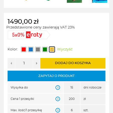
1490,00
zł
Przedstawione ceny zawierają VAT 23%
Kolor:
Wyczyść
DODAJ DO KOSZYKA
ZAPYTAJ O PRODUKT
i
Wysyłka do
15
dni robocze
i
Cena 1 przesyłki
200
zł
i
Max. ilość/1 przesyłkę
6
szt.