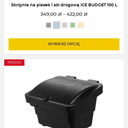
Skrzynia na piasek i sól drogową ICE BUDGET 100 L
349,00
zł
422,00
zł
–
Zakres
cen:
od
349,00zł
do
WYBIERZ OPCJĘ
422,00zł
PROMO