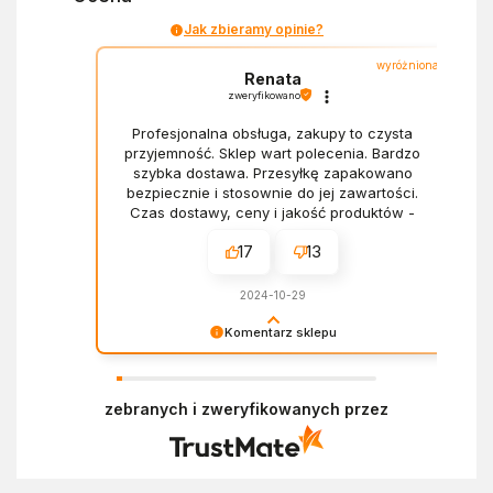
Jak zbieramy opinie?
wyróżniona
Renata
zweryfikowano
Profesjonalna obsługa, zakupy to czysta
przyjemność. Sklep wart polecenia. Bardzo
szybka dostawa. Przesyłkę zapakowano
bezpiecznie i stosownie do jej zawartości.
Czas dostawy, ceny i jakość produktów -
wszystko bez zarzutów.
17
13
2024-10-29
Komentarz sklepu
Dziękujemy za miłe słowa! Doceniamy czas
poświęcony na podzielenie się z nami Twoim
zebranych i zweryfikowanych przez
doświadczeniem. Z pozdrowieniami, Zespół
Ekofabryki