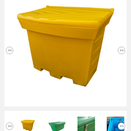
<<
>>
<<
>>