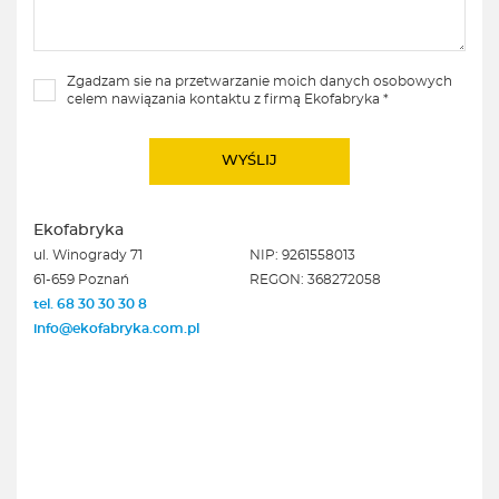
Zgadzam sie na przetwarzanie moich danych osobowych
celem nawiązania kontaktu z firmą Ekofabryka *
Ekofabryka
ul. Winogrady 71
NIP: 9261558013
61-659 Poznań
REGON: 368272058
tel. 68 30 30 30 8
info@ekofabryka.com.pl