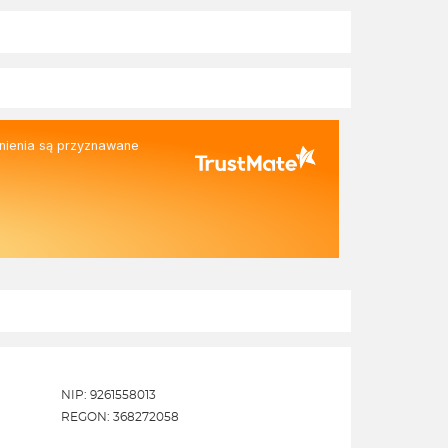
pozdrowieniami, Zespół Ekofabryki
osobami zainteresow
ofertą. Z pozdrowieni
Ekofabryki
nienia są przyznawane
NIP: 9261558013
REGON: 368272058