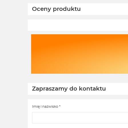
doświadczeniem. Z
os
Oceny produktu
pozdrowieniami, Zespół Ekofabryki
Ek
na
Zapraszamy do kontaktu
Imię i nazwisko *