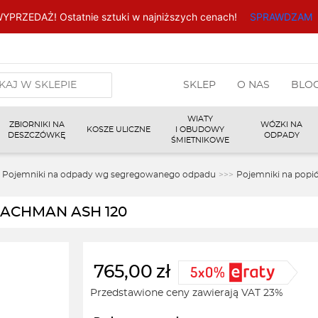
YPRZEDAŻ! Ostatnie sztuki w najniższych cenach!
SPRAWDZAM
arka
SKLEP
O NAS
BLO
w
WIATY
ZBIORNIKI NA
WÓZKI NA
KOSZE ULICZNE
I OBUDOWY
DESZCZÓWKĘ
ODPADY
ŚMIETNIKOWE
Pojemniki na odpady wg segregowanego odpadu
>>>
Pojemniki na popió
BLACHMAN ASH 120
765,00
zł
Przedstawione ceny zawierają VAT 23%