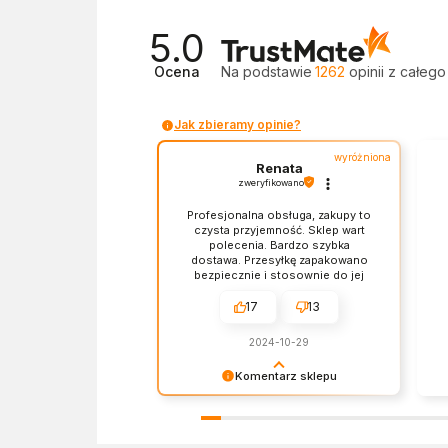
5.0
Ocena
Na podstawie
1262
opinii
z całego
Jak zbieramy opinie?
wyróżniona
Renata
zweryfikowano
Profesjonalna obsługa, zakupy to
czysta przyjemność. Sklep wart
polecenia. Bardzo szybka
dostawa. Przesyłkę zapakowano
bezpiecznie i stosownie do jej
zawartości. Czas dostawy, ceny i
jakość produktów - wszystko bez
17
13
zarzutów.
2024-10-29
Komentarz sklepu
Dziękujemy za miłe słowa!
Ba
Doceniamy czas poświęcony na
re
podzielenie się z nami Twoim
sp