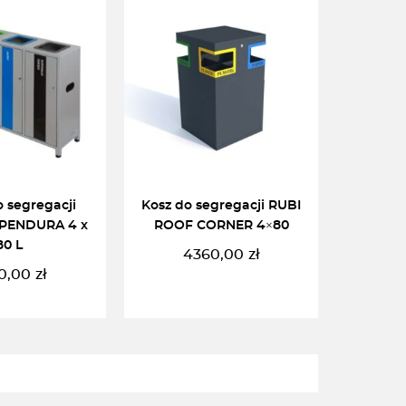
o segregacji
Kosz do segregacji RUBI
PENDURA 4 x
ROOF CORNER 4×80
80 L
4360,00
zł
0,00
zł
DO KOSZYKA
DODAJ DO KOSZYKA