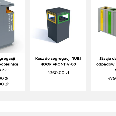
gregacji
Kosz do segregacji RUBI
Stacja d
opielnicą
ROOF FRONT 4×80
odpadów 
x 52 L
4360,00
zł
00
zł
475
ierwotna
ktualna
00
zł
ena
ena
ynosiła:
ynosi:
KOSZYKA
DODAJ DO KOSZYKA
DODAJ 
800,00zł.
900,00zł.