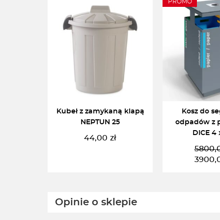
PROMO
Kubeł z zamykaną klapą
Kosz do se
NEPTUN 25
odpadów z p
DICE 4 
44,00
zł
5800,
P
A
3900,
c
c
w
w
CZYTAJ DALEJ
DODAJ DO 
5
3
Opinie o sklepie