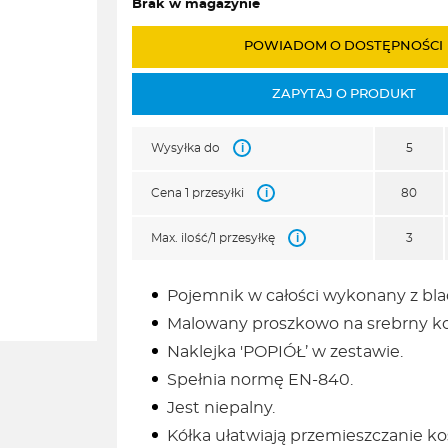
Brak w magazynie
POWIADOM O DOSTĘPNOŚCI
ZAPYTAJ O PRODUKT
i
Wysyłka do
5
i
Cena 1 przesyłki
80
i
Max. ilość/1 przesyłkę
3
Pojemnik w całości wykonany z bl
Malowany proszkowo na srebrny ko
Naklejka 'POPIÓŁ’ w zestawie.
Spełnia normę EN-840.
Jest niepalny.
Kółka ułatwiają przemieszczanie ko