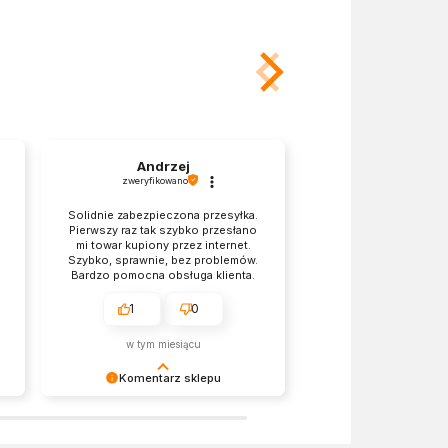
Andrzej
Joanna
zweryfikowano
zweryfikowano
Solidnie zabezpieczona przesyłka.
Termin dostawy 
Pierwszy raz tak szybko przesłano
informacją podan
mi towar kupiony przez internet.
składania zamówienia
Szybko, sprawnie, bez problemów.
jest naprawdę zad
Bardzo pomocna obsługa klienta.
Oby więcej takich firm. Nie ma się
do niczego przyczepić.
1
0
0
w tym miesiącu
w tym miesi
Komentarz sklepu
Komentarz 
Dziękujemy za pozostawienie nam
Cieszy nas Twoja miła 
tak dobrej opinii i mamy nadzieję -
zaufanie. Jesteśmy wd
do szybkiego zobaczenia! Z
podzielenie się nią z 