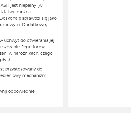
ASH jest niepalny (w
ik łatwo można
Doskonale sprawdzi się jako
 domowym. Dodatkowo,
 uchwyt do otwierania jej.
ieszczanie. Jego forma
eni w narożnikach, czego
głych.
st przystosowany do
rzebieniowy mechanizm
ewnij odpowiednie