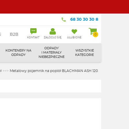
68 30 30 30 8
G
B2B
0
KONTAKT
ZALOGUJ SIĘ
ULUBIONE
ODPADY
KONTENERY NA
WSZYSTKIE
I MATERIAŁY
ODPADY
KATEGORIE
NIEBEZPIECZNE
ł
>>>
Metalowy pojemnik na popiół BLACHMAN ASH 120